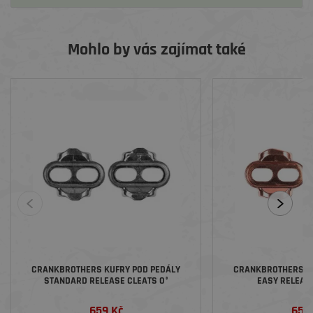
Mohlo by vás zajímat také
CRANKBROTHERS KUFRY POD PEDÁLY
CRANKBROTHERS K
STANDARD RELEASE CLEATS 0°
EASY RELEASE
659 Kč
659