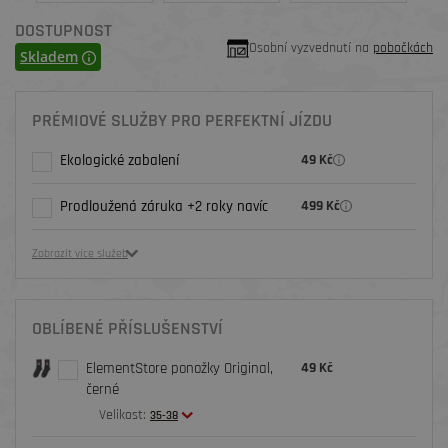
DOSTUPNOST
Osobní vyzvednutí na
pobočkách
Skladem
PRÉMIOVÉ SLUŽBY PRO PERFEKTNÍ JÍZDU
Ekologické zabalení
49 Kč
Prodloužená záruka +2 roky navíc
499 Kč
Zobrazit více služeb
OBLÍBENÉ PŘÍSLUŠENSTVÍ
ElementStore ponožky Original,
49 Kč
černé
Velikost:
35-38