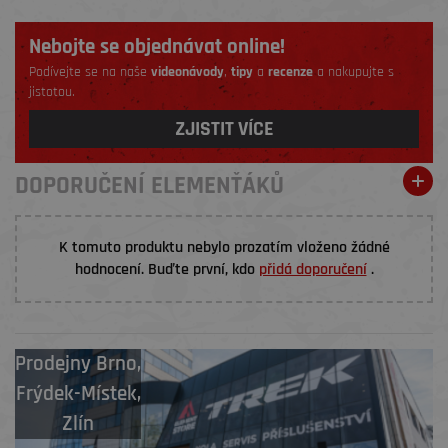
Nebojte se objednávat online!
Podívejte se na naše
videonávody
,
tipy
a
recenze
a nakupujte s
jistotou.
ZJISTIT VÍCE
DOPORUČENÍ ELEMENŤÁKŮ
K tomuto produktu nebylo prozatím vloženo žádné
hodnocení. Buďte první, kdo
přidá doporučení
.
Prodejny
Brno
,
Frýdek-Místek
,
Zlín