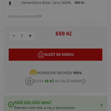
ElementStore Bidon, černý 500ML
250 Kč
Zobrazit více příslušenství
659 Kč
-
+
VLOŽIT DO KOŠÍKU
HODNOCENÍ OBCHODU
100%
SLEVA
26 KČ
NA DALŠÍ NÁKUP
Našli jste nižší cenu?
Řekněte nám kde a my ji dorovnáme.