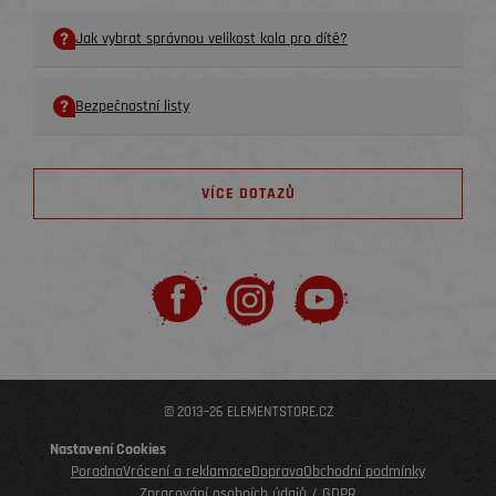
Jak vybrat správnou velikost kola pro dítě?
Bezpečnostní listy
VÍCE DOTAZŮ
© 2013–26 ELEMENTSTORE.CZ
Nastavení Cookies
Poradna
Vrácení a reklamace
Doprava
Obchodní podmínky
Zpracování osobních údajů / GDPR