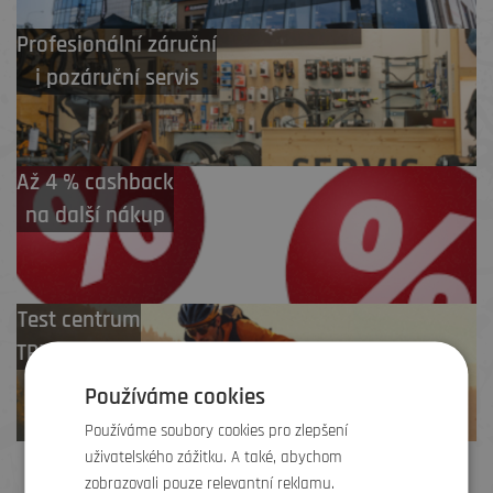
Profesionální záruční
i pozáruční servis
Až 4 % cashback
na další nákup
Test centrum
TREK zdarma
Používáme cookies
Používáme soubory cookies pro zlepšení
uživatelského zážitku. A také, abychom
zobrazovali pouze relevantní reklamu.