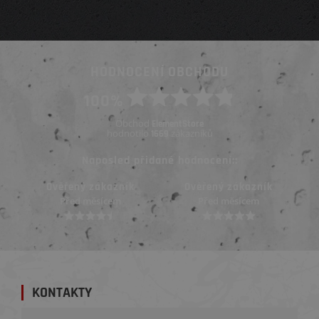
HODNOCENÍ OBCHODU
100%
Obchod
ElementStore
hodnotilo
zákazníků
1669
Naposled přidané hodnocení::
Ověřený zákazník
Ověřený zákazník
Před měsícem
Před měsícem
KONTAKTY