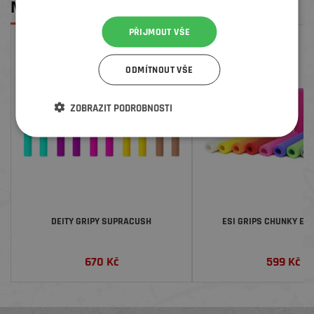
MOHLO BY SE VÁM LÍBIT
PŘIJMOUT VŠE
ODMÍTNOUT VŠE
ZOBRAZIT PODROBNOSTI
DEITY GRIPY SUPRACUSH
ESI GRIPS CHUNKY EX
670
Kč
599
Kč