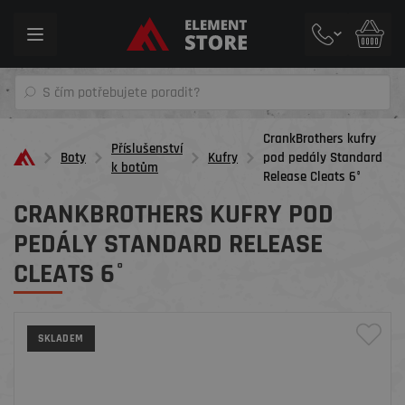
Toggle
navigation
CrankBrothers kufry
Příslušenství
Boty
Kufry
pod pedály Standard
k botům
Release Cleats 6°
CRANKBROTHERS KUFRY POD
PEDÁLY STANDARD RELEASE
CLEATS 6°
SKLADEM