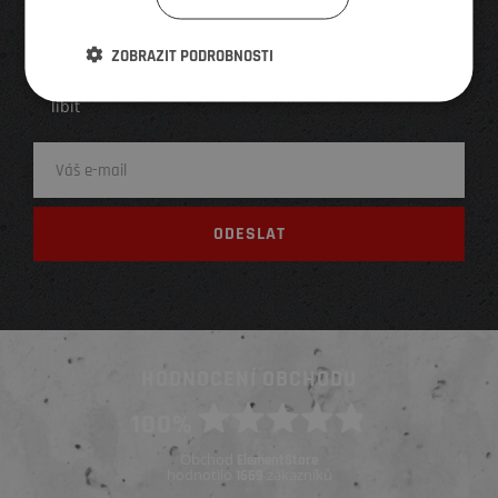
Výprodeje, slevy, nové produkty a služby
Přes 50 000 odběratelů
ZOBRAZIT PODROBNOSTI
Odhlášení na 1 klik, když se vám newsletter nebude
líbit
HODNOCENÍ OBCHODU
100%
Obchod
ElementStore
hodnotilo
zákazníků
1669