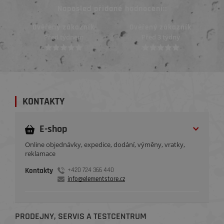
Naposled přidané hodnocení::
Ověřený zákazník
Ověřený zákazník
Před 3 týdny
Před 3 týdny
KONTAKTY
E-shop
Online objednávky, expedice, dodání, výměny, vratky,
reklamace
Kontakty
+420 724 366 440
info@elementstore.cz
PRODEJNY, SERVIS A TESTCENTRUM