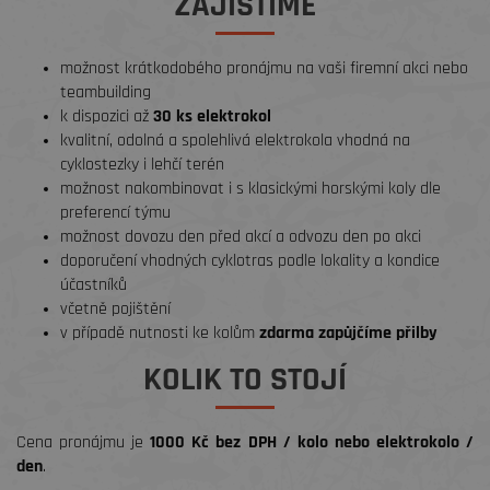
ZAJISTÍME
možnost krátkodobého pronájmu na vaši firemní akci nebo
teambuilding
k dispozici až
30 ks elektrokol
kvalitní, odolná a spolehlivá elektrokola vhodná na
cyklostezky i lehčí terén
možnost nakombinovat i s klasickými horskými koly dle
preferencí týmu
možnost dovozu den před akcí a odvozu den po akci
doporučení vhodných cyklotras podle lokality a kondice
účastníků
včetně pojištění
v případě nutnosti ke kolům
zdarma zapůjčíme přilby
KOLIK TO STOJÍ
Cena pronájmu je
1000 Kč bez DPH / kolo nebo elektrokolo /
den
.