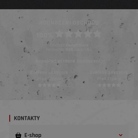
HODNOCENÍ OBCHODU
100%
Obchod
ElementStore
hodnotilo
zákazníků
1669
Naposled přidané hodnocení::
Ověřený zákazník
Ověřený zákazník
Před 3 týdny
Před 3 týdny
KONTAKTY
E-shop