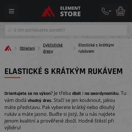
Toggle
navigation
Cyklistické
Elastické s krátkým
Oblečení
dresy
rukávem
ELASTICKÉ S KRÁTKÝM RUKÁVEM
´
? Je třeba
i
. Tu
Orientujete se na výkon
dbát
na aeordynamiku
vám dodá
. Stačí se jen kouknout, jakou
vhodný dres
máte představu. Pak vyberete krátký nebo dlouhý
rukáv a máte jasno. Buďte si jistý, že u nás najdete
jenom kvalitní a prověřené zboží. Hodně štěstí při
výběru!