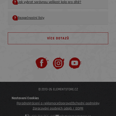
Jak vybrat správnou velikost kola pro dítě?
Bezpečnostní listy
VÍCE DOTAZŮ
© 2013–26 ELEMENTSTORE.CZ
Nastavení Cookies
Poradna
Vrácení a reklamace
Doprava
Obchodní podmínky
Zpracování osobních údajů / GDPR