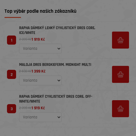
Top výběr podle našich zákazníků
RAPHA DÁMSKÝ LEHKÝ CYKLISTICKÝ DRES CORE,
ICE/WHITE
1 919 Kč
2 399 Kč
1
MALOJA DRES BERGKIEFERM. MIDNIGHT MULTI
1 399 Kč
2 690 Kč
2
RAPHA DÁMSKÝ CYKLISTICKÝ DRES CORE, OFF-
WHITE/WHITE
1 919 Kč
2 399 Kč
3