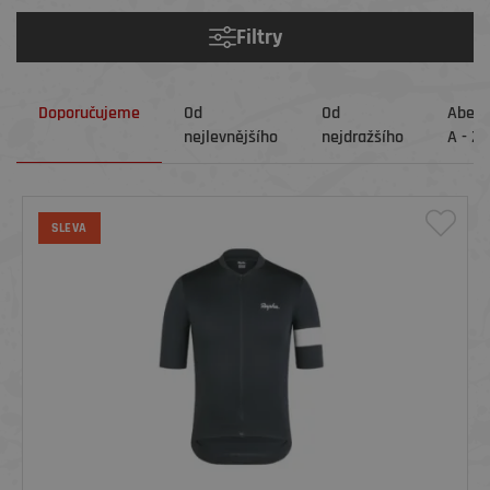
Filtry
Doporučujeme
Od
Od
Abec
nejlevnějšího
nejdražšího
A - Z
SLEVA