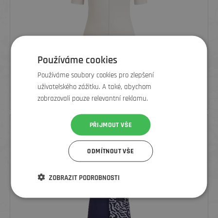
Používáme cookies
RAPHA DÁMSKÝ CYKLISTICKÝ DRES CORE, OFF-WHITE/WHITE
Používáme soubory cookies pro zlepšení
uživatelského zážitku. A také, abychom
1 919
Kč
2 399 Kč
zobrazovali pouze relevantní reklamu.
PŘIJMOUT VŠE
SLEVA
ODMÍTNOUT VŠE
ZOBRAZIT PODROBNOSTI