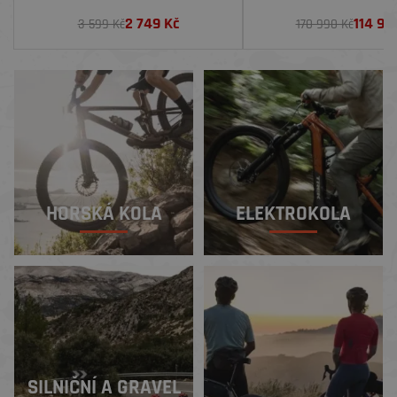
2 749
Kč
114 99
3 599 Kč
170 990 Kč
HORSKÁ KOLA
ELEKTROKOLA
SILNIČNÍ A GRAVEL