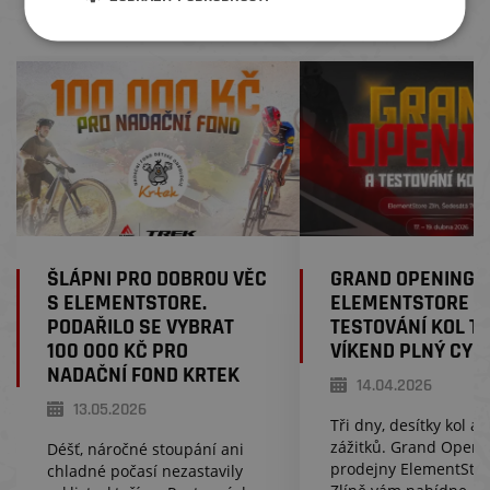
ČLÁNKY Z BLOGU
ŠLÁPNI PRO DOBROU VĚC
GRAND OPENING
S ELEMENTSTORE.
ELEMENTSTORE ZL
PODAŘILO SE VYBRAT
TESTOVÁNÍ KOL T
100 000 KČ PRO
VÍKEND PLNÝ CYK
NADAČNÍ FOND KRTEK
14.04.2026
13.05.2026
Tři dny, desítky kol a
zážitků. Grand Openi
Déšť, náročné stoupání ani
prodejny ElementStor
chladné počasí nezastavily