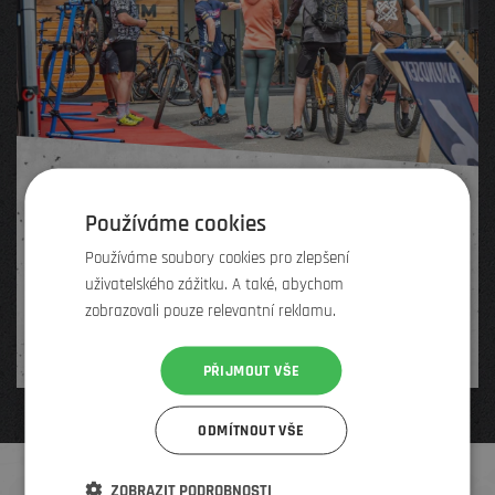
Půjčovna a Test Centrum
Používáme cookies
Pronajměte si kolo na libovolně dlouhou dobu. A
Používáme soubory cookies pro zlepšení
pokud se rozhodnete pro jeho koupi, poskytneme
uživatelského zážitku. A také, abychom
vám slevu.
zobrazovali pouze relevantní reklamu.
Více informací
PŘIJMOUT VŠE
ODMÍTNOUT VŠE
ZOBRAZIT PODROBNOSTI