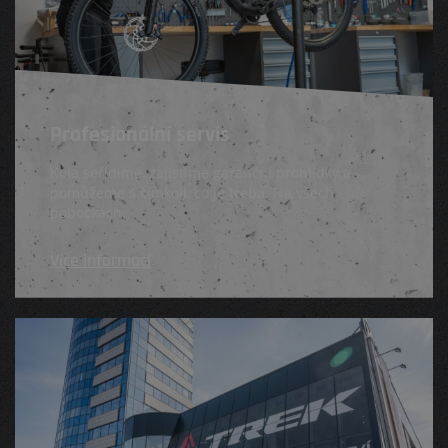
Profesionální servis
Kola seřídíme, zajistíme garanční prohlídky a
pomůžeme s čímkoli, co je třeba. Na všech
pobočkách.
Více informací