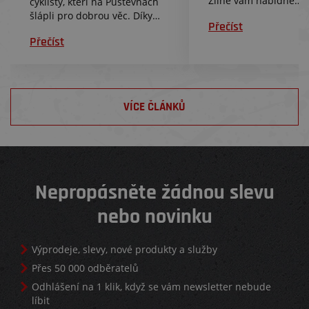
Zlíně vám nabídne
cyklisty, kteří na Pustevnách
jedinečnou příležitost
šlápli pro dobrou věc. Díky
Přečíst
vyzkoušet si kola Trek 
380 výjezdům, testovacím
Přečíst
víkend mezi lidmi, kte
jízdám a podpoře celé
spojuje radost z jízdy.
komunity se podařilo vybrat
krásných 100 000 Kč pro
Nadační fond Krtek.
VÍCE ČLÁNKŮ
Nepropásněte žádnou slevu
nebo novinku
Výprodeje, slevy, nové produkty a služby
Přes 50 000 odběratelů
Odhlášení na 1 klik, když se vám newsletter nebude
líbit