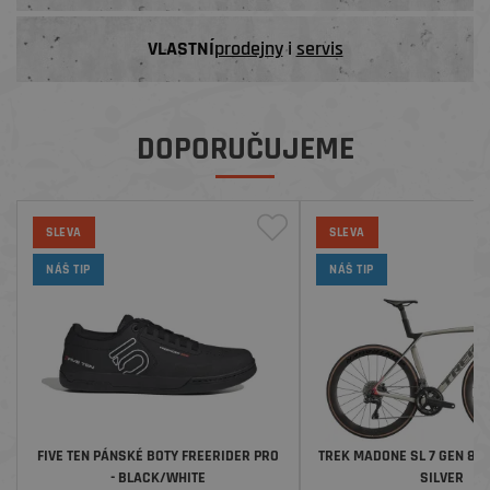
VLASTNÍ
prodejny
i
servis
DOPORUČUJEME
SLEVA
SLEVA
NÁŠ TIP
NÁŠ TIP
FIVE TEN PÁNSKÉ BOTY FREERIDER PRO
TREK MADONE SL 7 GEN 8 
- BLACK/WHITE
SILVER