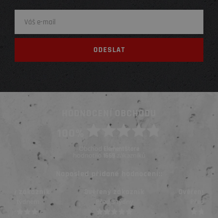
HODNOCENÍ OBCHODU
100%
Obchod
ElementStore
hodnotilo
zákazníků
1669
Naposled přidané hodnocení::
Ověřený zákazník
Ověřený zákazník
Před 3 týdny
Před 3 týdny