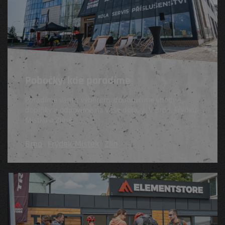
Pobočky, kde poradíme
Poradíme vám s výběrem, doporučíme vhodné
doplňky a odpovíme na vaše dotazy. V Brně, Frýdku-
Místku a Zlíně.
Brno
Frýdek-Místek
Zlín
|
|