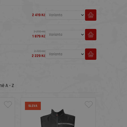
2 419 Kč
2 299 Kč
1 879 Kč
2 789 Kč
2 229 Kč
ě A - Z
SLEVA