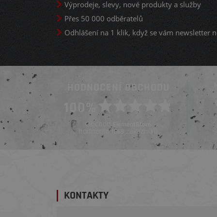
Výprodeje, slevy, nové produkty a služby
Přes 50 000 odběratelů
Odhlášení na 1 klik, když se vám newsletter n
HODNOCENÍ OBCHODU
Ověřený zákazník
100%
Ověřený zákazník
Před 3 týdny
Před 3 týdny
Obchod
ElementStore
hodnotilo
zákazníků
1669
KONTAKTY