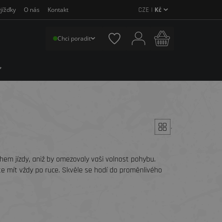
CZE |
Kč
jížďky
O nás
Kontakt
Chci poradit
´
em jízdy, aniž by omezovaly vaši volnost pohybu.
te mít vždy po ruce. Skvěle se hodí do proměnlivého