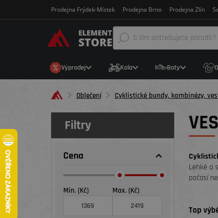
Prodejna Frýdek-Místek
Prodejna Brno
Prodejna Zlín
Se
Výprodej
Kola
Boty
O
Oblečení
Cyklistické bundy, kombinézy, ves
VE
Filtry
Cena
Cyklistic
Lehké a s
počasí ne
Min. (Kč)
Max. (Kč)
Top výbě