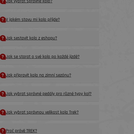
Jak vybrat správné kolo?
V jakém stavu mi kolo příjde?
Jak sestavit kolo z eshopu?
Jak se starat o své kolo po každé jízdě?
Jak připravit kolo na zimní sezónu?
Jak vybrat správné pedály pro různé typy kol?
Jak vybrat správnou velikost kola Trek?
Proč právě TREK?