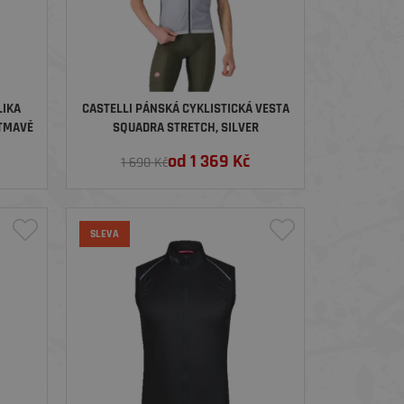
LIKA
CASTELLI PÁNSKÁ CYKLISTICKÁ VESTA
 TMAVĚ
SQUADRA STRETCH, SILVER
GRAY/DARK GRAY
od
1 369
Kč
1 690 Kč
SLEVA