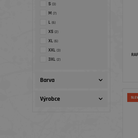
S
(3)
M
(7)
L
(6)
XS
(2)
XL
(6)
XXL
(3)
RAP
3XL
(2)
Barva
Výrobce
SLE