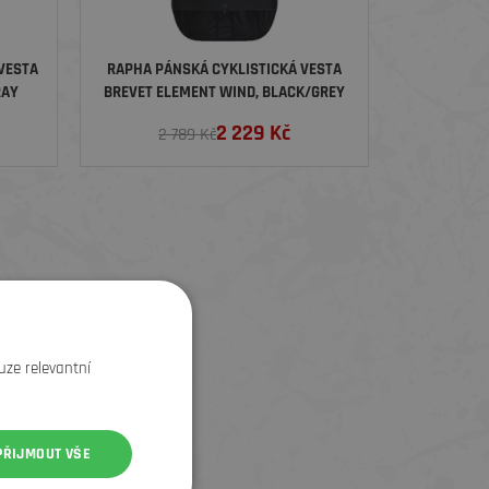
 VESTA
RAPHA PÁNSKÁ CYKLISTICKÁ VESTA
RAY
BREVET ELEMENT WIND, BLACK/GREY
2 229
Kč
2 789 Kč
uze relevantní
PŘIJMOUT VŠE