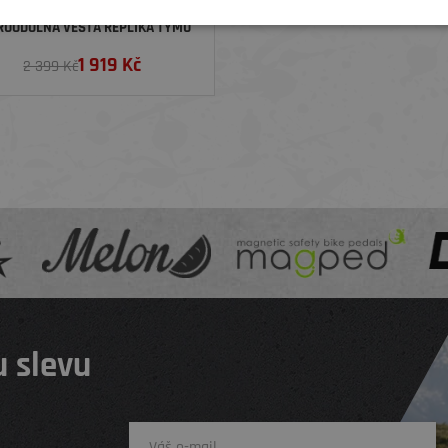
TREK CYKLISTICKÁ ZÁVODNÍ
RUODOLNÁ VESTA REPLIKA TÝMU
-TREK OD SANTINI, TMAVĚ MODRÁ/
1 919
Kč
2 399 Kč
ŽLUTÁ
 slevu