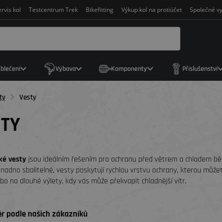
rvis kol
Testcentrum Trek
Bikefitting
Výkup kol na protiúčet
Společné vy
blečení
Výbava
Komponenty
Příslušenství
ty
Vesty
STY
ké vesty
jsou ideálním řešením pro ochranu před větrem a chladem běh
nadno sbalitelné, vesty poskytují rychlou vrstvu ochrany, kterou může
bo na dlouhé výlety, kdy vás může překvapit chladnější vítr.
r podle našich zákazníků