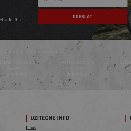
ebude líbit
Naposled přidané hodnocení::
Ověřený zákazník
Ověřený zákazník
Ověř
Před 3 týdny
Před 4 týdny
Př
UŽITEČNÉ INFO
O nás