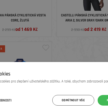
HA PÁNSKÁ CYKLISTICKÁ VESTA
CASTELLI PÁNSKÁ CYKLISTICKÁ
CORE, ŽLUTÁ
ARIA 2, SILVER GRAY/DARK G
od
1 469
Kč
od
2 419
Kč
2 299 Kč
2 990 Kč
VA
okies
ookies pro zlepšení uživatelského zážitku. A také, abychom zobrazovali po
OBNOSTI
ODMÍTNOUT VŠE