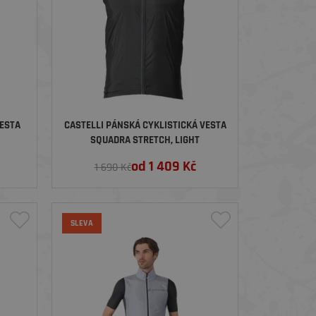
ESTA
CASTELLI PÁNSKÁ CYKLISTICKÁ VESTA
SQUADRA STRETCH, LIGHT
BLACK/DARK GRAY
od
1 409
Kč
1 690 Kč
SLEVA