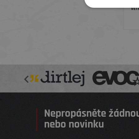
VĚT
LIDL
Nepropásněte žádnou
nebo novinku