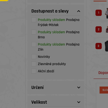
Dostupnost a slevy
1
Produkty skladem
Prodejna
Frýdek-Místek
2
Produkty skladem
Prodejna
Brno
Produkty skladem
Prodejna
3
Zlín
Novinky
Zlevněné produkty
Akční zboží
Dopo
Určení
SLE
Velikost