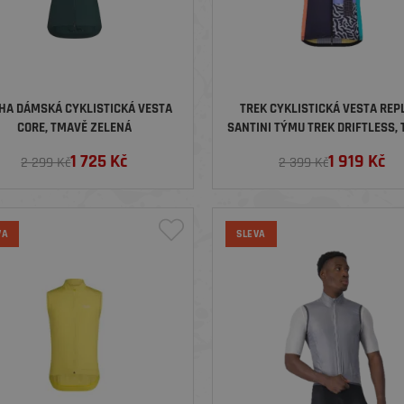
HA DÁMSKÁ CYKLISTICKÁ VESTA
TREK CYKLISTICKÁ VESTA REP
CORE, TMAVĚ ZELENÁ
SANTINI TÝMU TREK DRIFTLESS,
MODRÁ
1 725
Kč
1 919
Kč
2 299 Kč
2 399 Kč
VA
SLEVA