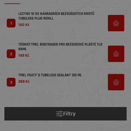
LEZYNE 10 KS NÁHRADNÍCH BEZDUŠOVÝCH KNOTŮ
TUBELESS PLUG RERILL
1
140 Kč
TĚSNICÍ TMEL BONTRAGER PRO BEZDUŠOVÉ PLÁŠTĚ TLR
89ML
2
149 Kč
TMEL PEATY´S TUBELESS SEALANT 120 ML
269 Kč
3
Filtry