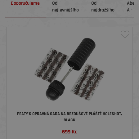
Doporučujeme
Od
Od
Abec
nejlevnějšího
nejdražšího
A - Z
PEATY'S OPRAVNÁ SADA NA BEZDUŠOVÉ PLÁŠTĚ HOLESHOT,
BLACK
699
Kč