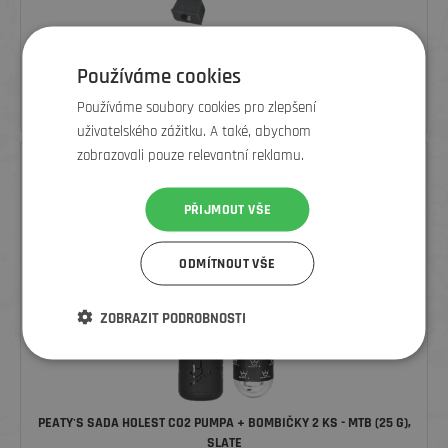
DŘÍK VENTILU PRO BEZDUŠOVÁ KOLA BONTRAGER TLR S POUŽITÍM
VENTILKU S HRANATOU ZÁKLADNOU BK
Používáme cookies
330
Kč
Používáme soubory cookies pro zlepšení
uživatelského zážitku. A také, abychom
zobrazovali pouze relevantní reklamu.
PŘIJMOUT VŠE
ODMÍTNOUT VŠE
ZOBRAZIT PODROBNOSTI
PEATY'S SADA HOLEST CO2 PUMPA + BOMBIČKY 2 KS - MTB (25 G),
SLATE