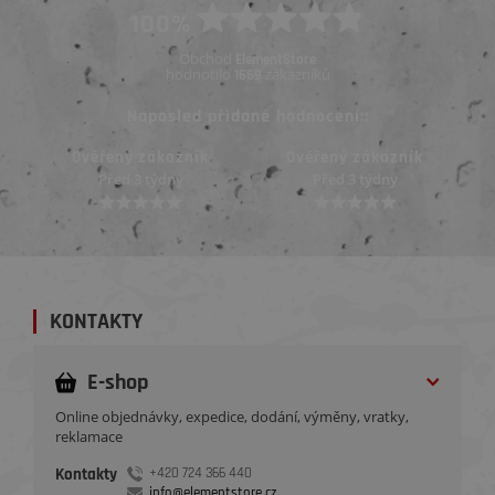
100%
Obchod
ElementStore
hodnotilo
zákazníků
1669
Naposled přidané hodnocení::
Ověřený zákazník
Ověřený zákazník
Před 3 týdny
Před 3 týdny
KONTAKTY
E-shop
Online objednávky, expedice, dodání, výměny, vratky,
reklamace
Kontakty
+420 724 366 440
info@elementstore.cz