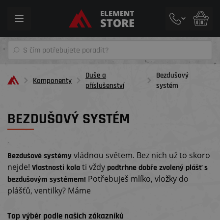
Toggle
navigation
Duše a
Bezdušový
Komponenty
příslušenství
systém
BEZDUŠOVÝ SYSTÉM
´
vládnou světem. Bez nich už to skoro
Bezdušové systémy
nejde!
ti vždy
Vlastnosti kola
podtrhne dobře zvolený plášť s
Potřebuješ mlíko, vložky do
bezdušovým systémem!
plášťů, ventilky? Máme
Top výběr podle našich zákazníků