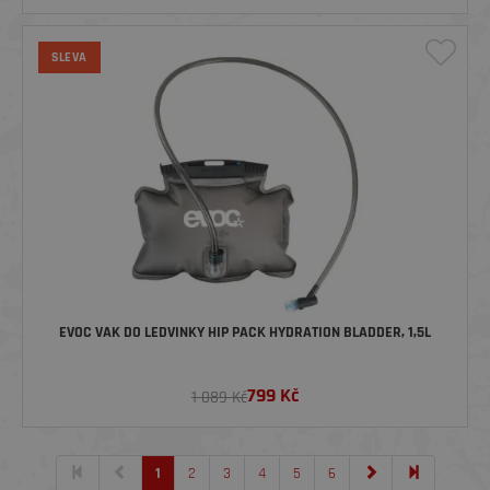
SLEVA
EVOC VAK DO LEDVINKY HIP PACK HYDRATION BLADDER, 1,5L
799
Kč
1 089 Kč
1
2
3
4
5
6