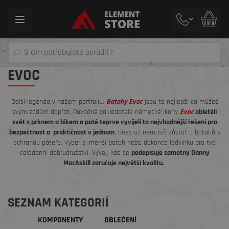
Toggle
navigation
EVOC
Další legenda v našem portfoliu.
Batohy Evoc
jsou to nejlepší co můžeš
svým zádům dopřát. Původně zakladatelé německé ikony
Evoc
obletěli
svět s prknem a bikem a poté teprve vyvíjeli to nejvhodnější řešení pro
bezpečtnost a praktičnost v jednom
. dnes už nemusíš zůstat u batohů s
ochranou páteře. Vyber si menší batoh nebo dokonce ledvinku pro tvé
celodenní dobrudružství. Vývoj, kde se
podepisuje samotný Danny
MacAskill zaručuje největší kvalitu.
SEZNAM KATEGORIÍ
KOMPONENTY
OBLEČENÍ