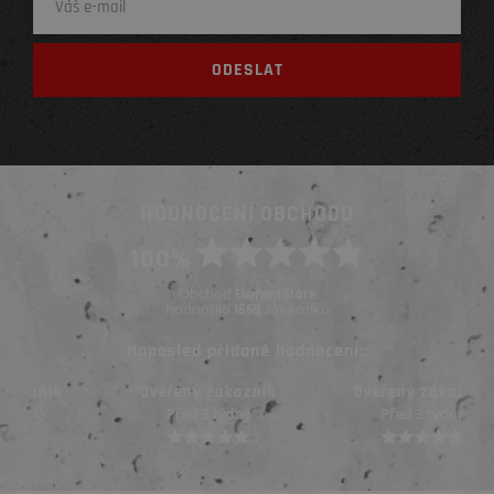
HODNOCENÍ OBCHODU
100%
Obchod
ElementStore
hodnotilo
zákazníků
1669
Naposled přidané hodnocení::
Ověřený zákazník
Ověřený zákazník
Před 3 týdny
Před 3 týdny