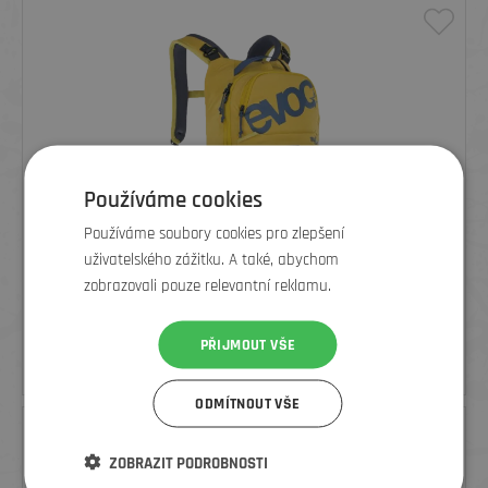
Používáme cookies
Používáme soubory cookies pro zlepšení
uživatelského zážitku. A také, abychom
zobrazovali pouze relevantní reklamu.
EVOC BATOH TRAIL PRO, CURRY/DENIM, 16L
PŘIJMOUT VŠE
od
5 119
Kč
5 990 Kč
ODMÍTNOUT VŠE
SLEVA
ZOBRAZIT PODROBNOSTI