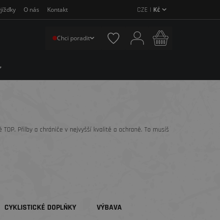
CZE |
Kč
jížďky
O nás
Kontakt
Chci poradit
ě TOP. Přilby a chrániče v nejvyšší kvalitě a ochraně. To musíš
CYKLISTICKÉ DOPLŇKY
VÝBAVA