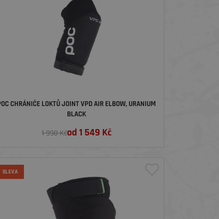
POC CHRÁNIČE LOKTŮ JOINT VPD AIR ELBOW, URANIUM
BLACK
od
1 549
Kč
1 990 Kč
SLEVA