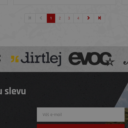
1
2
3
4
 slevu