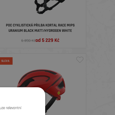
POC CYKLISTICKÁ PŘILBA KORTAL RACE MIPS
URANIUM BLACK MATT/HYDROGEN WHITE
od
5 229
Kč
6 890 Kč
SLEVA
uze relevantní