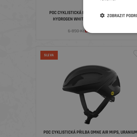
POC CYKLISTICKÁ PŘILBA KORTAL RACE MIPS,
ZOBRAZIT PODR
HYDROGEN WHITE/URANIUM BLACK MATT
od
5 239
Kč
6 890 Kč
SLEVA
POC CYKLISTICKÁ PŘILBA OMNE AIR MIPS, URANIU