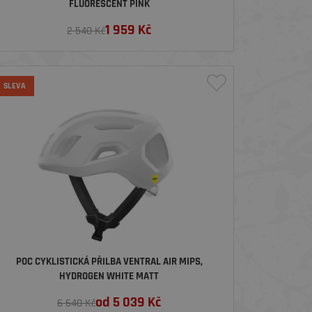
FLUORESCENT PINK
1 959
Kč
2 540 Kč
SLEVA
POC CYKLISTICKÁ PŘILBA VENTRAL AIR MIPS,
HYDROGEN WHITE MATT
od
5 039
Kč
6 640 Kč