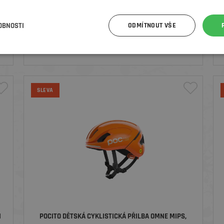
POC CYKLISTICKÁ PŘILBA KORTAL RACE MIPS,
OBNOSTI
ODMÍTNOUT VŠE
PARGASITE GREEN MATT/HYDROGEN WHITE MATT
od
5 279
Kč
6 890 Kč
SLEVA
M
POCITO DĚTSKÁ CYKLISTICKÁ PŘILBA OMNE MIPS,