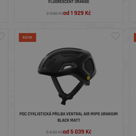
FLUORESCENT ORANGE
od
1 929
Kč
2 540 Kč
SLEVA
POC CYKLISTICKÁ PŘILBA VENTRAL AIR MIPS URANIUM
BLACK MATT
od
5 039
Kč
6 640 Kč