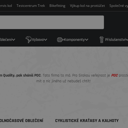
rvis kol
Testcentrum Trek
Bikefitting
Výkup kol na protiúčet
Společné vy
blečení
Výbava
Komponenty
Příslušenství
um Quality, pak sháníš POC
. Tato firma to má. Pro širokou veřejnost je
POC
prost
mít a nic jiného už nebudeš chtít!
OLNOČASOVÉ OBLEČENÍ
CYKLISTICKÉ KRAŤASY A KALHOTY