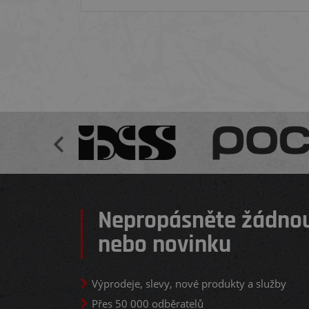
Nepropásněte žádnou
nebo novinku
Výprodeje, slevy, nové produkty a služby
Přes 50 000 odběratelů