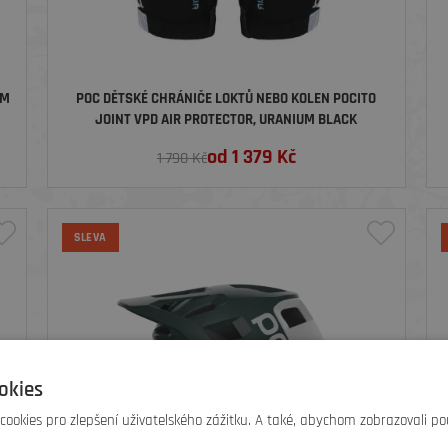
UM
POC DĚTSKÉ CHRÁNIČE LOKTŮ NEBO KOLEN POCITO
JOINT VPD AIR PROTECTOR, URANIUM BLACK
od
1 379
Kč
1 790 Kč
SLEVA
okies
ookies pro zlepšení uživatelského zážitku. A také, abychom zobrazovali po