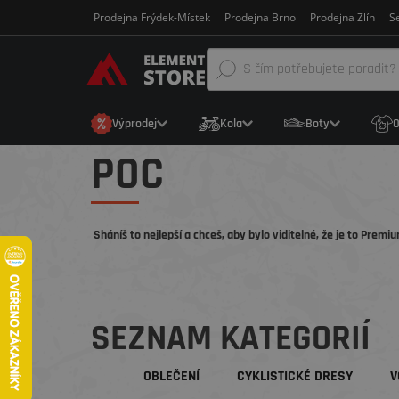
Prodejna Frýdek-Místek
Prodejna Brno
Prodejna Zlín
Se
Výprodej
Kola
Boty
O
POC
Sháníš to nejlepší a chceš, aby bylo viditelné, že je to Premi
SEZNAM KATEGORIÍ
OBLEČENÍ
CYKLISTICKÉ DRESY
V