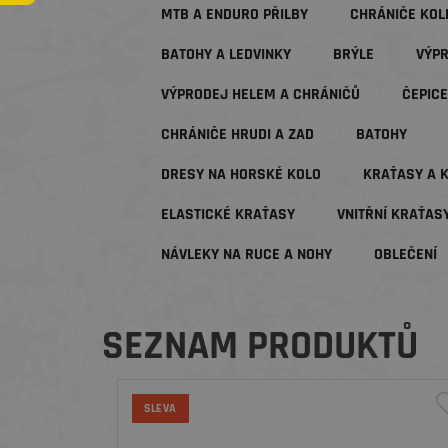
MTB A ENDURO PŘILBY
CHRÁNIČE KOL
BATOHY A LEDVINKY
BRÝLE
VÝP
VÝPRODEJ HELEM A CHRÁNIČŮ
ČEPICE
CHRÁNIČE HRUDI A ZAD
BATOHY
DRESY NA HORSKÉ KOLO
KRAŤASY A 
ELASTICKÉ KRAŤASY
VNITŘNÍ KRAŤAS
NÁVLEKY NA RUCE A NOHY
OBLEČENÍ
SEZNAM PRODUKTŮ
SLEVA