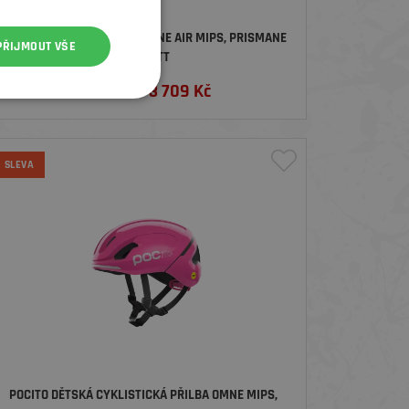
POC CYKLISTICKÁ PŘILBA OMNE AIR MIPS, PRISMANE
PŘIJMOUT VŠE
RED MATT
od
3 709
Kč
4 840 Kč
SLEVA
POCITO DĚTSKÁ CYKLISTICKÁ PŘILBA OMNE MIPS,