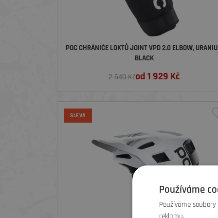
POC CHRÁNIČE LOKTŮ JOINT VPD 2.0 ELBOW, URANI
BLACK
od
1 929
Kč
2 540 Kč
SLEVA
Používáme co
Používáme soubory c
reklamu.