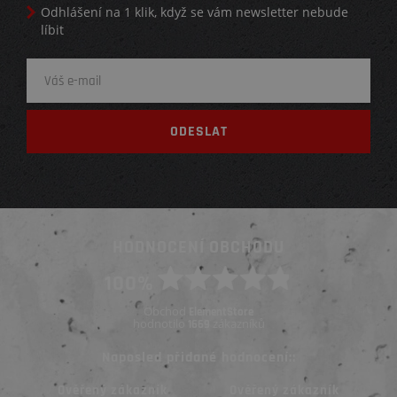
Odhlášení na 1 klik, když se vám newsletter nebude
líbit
HODNOCENÍ OBCHODU
100%
Obchod
ElementStore
hodnotilo
zákazníků
1669
Naposled přidané hodnocení::
Ověřený zákazník
Ověřený zákazník