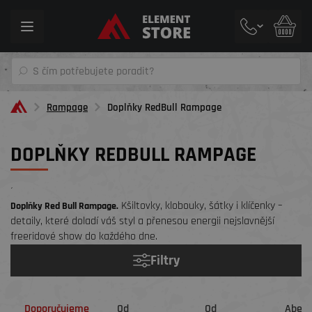
Toggle
navigation
Rampage
Doplňky RedBull Rampage
DOPLŇKY REDBULL RAMPAGE
´
Kšiltovky, klobouky, šátky i klíčenky –
Doplňky Red Bull Rampage.
detaily, které doladí váš styl a přenesou energii nejslavnější
freeridové show do každého dne.
Filtry
Doporučujeme
Od
Od
Abec