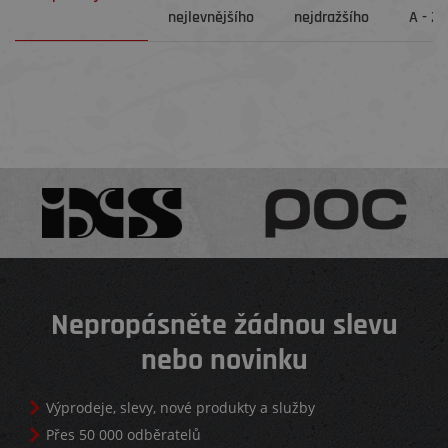
nejlevnějšího
nejdražšího
A - Z
Nepropásněte žádnou slevu
nebo novinku
Výprodeje, slevy, nové produkty a služby
Přes 50 000 odběratelů