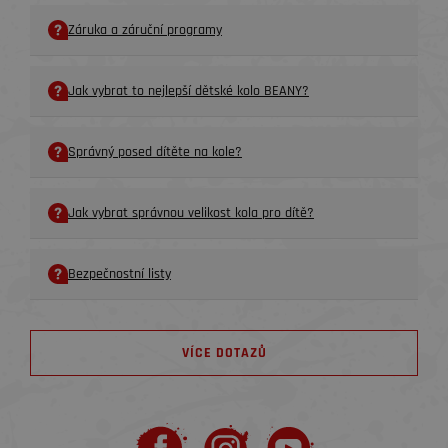
Záruka a záruční programy
Jak vybrat to nejlepší dětské kolo BEANY?
Správný posed dítěte na kole?
Jak vybrat správnou velikost kola pro dítě?
Bezpečnostní listy
VÍCE DOTAZŮ