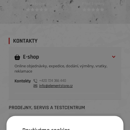
Před týdnem
Před 3 týdny
KONTAKTY
E-shop
Online objednávky, expedice, dodání, výměny, vratky,
reklamace
Kontakty
+420 724 366 440
info@elementstore.cz
PRODEJNY, SERVIS A TESTCENTRUM
Brno