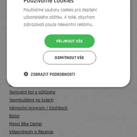
Používáme cookies
Používáme soubory cookies pro zlepšení
uživatelského zážitku. A také, abychom
Frýdek-Místek
zobrazovali pouze relevantní reklamu.
PŘIJMOUT VŠE
Zlín
ODMÍTNOUT VŠE
Všechny kontakty
UŽITEČNÉ INFO
ZOBRAZIT PODROBNOSTI
O nás
Testování kol a půjčovna
Teambuilding na kolech
Věrnostní program / Cashback
Bazar
Mapa Bike Center
Videonávody a Recenze