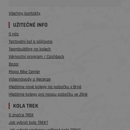
Všechny kontakty
UŽITEČNÉ INFO
O nás
Testování kol a půjčovna
Teambuilding na kolech
Věrnostní program / Cashback
Bazar
Mapa Bike Center
Videonávody a Recenze
Hledáme nové kolegy na pobočku v Brně
Hledáme kolegy pro novou pobočku ve Zlíně
KOLA TREK
O značce TREK
Jak vybrat kolo TREK?