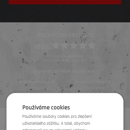
HODNOCENÍ OBCHODU
100%
Obchod
ElementStore
hodnotilo
zákazníků
1669
Naposled přidané hodnocení::
Ověřený zákazník
Ověřený zákazník
Před týdnem
Před 3 týdny
Používáme cookies
Používáme soubory cookies pro zlepšení
uživatelského zážitku. A také, abychom
KONTAKTY