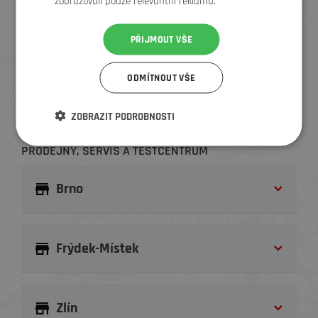
zobrazovali pouze relevantní reklamu.
E-shop
PŘIJMOUT VŠE
Online objednávky, expedice, dodání, výměny, vratky,
reklamace
ODMÍTNOUT VŠE
Kontakty
+420 724 366 440
info@elementstore.cz
ZOBRAZIT PODROBNOSTI
PRODEJNY, SERVIS A TESTCENTRUM
Brno
Frýdek-Místek
Zlín