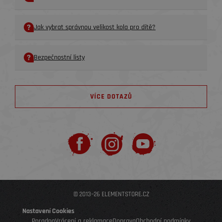
Jak vybrat správnou velikost kola pro dítě?
Bezpečnostní listy
VÍCE DOTAZŮ
© 2013–26 ELEMENTSTORE.CZ
Nastavení Cookies
Poradna
Vrácení a reklamace
Doprava
Obchodní podmínky