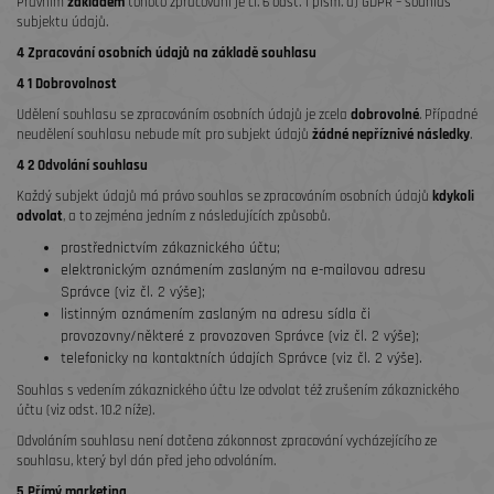
Právním
základem
tohoto zpracování je čl. 6 odst. 1 písm. a) GDPR – souhlas
subjektu údajů.
4 Zpracování osobních údajů na základě souhlasu
4 1 Dobrovolnost
Udělení souhlasu se zpracováním osobních údajů je zcela
dobrovolné
. Případné
neudělení souhlasu nebude mít pro subjekt údajů
žádné nepříznivé následky
.
4 2 Odvolání souhlasu
Každý subjekt údajů má právo souhlas se zpracováním osobních údajů
kdykoli
odvolat
, a to zejména jedním z následujících způsobů.
prostřednictvím zákaznického účtu;
elektronickým oznámením zaslaným na e-mailovou adresu
Správce (viz čl. 2 výše);
listinným oznámením zaslaným na adresu sídla či
provozovny/některé z provozoven Správce (viz čl. 2 výše);
telefonicky na kontaktních údajích Správce (viz čl. 2 výše).
Souhlas s vedením zákaznického účtu lze odvolat též zrušením zákaznického
účtu (viz odst. 10.2 níže).
Odvoláním souhlasu není dotčena zákonnost zpracování vycházejícího ze
souhlasu, který byl dán před jeho odvoláním.
5 Přímý marketing