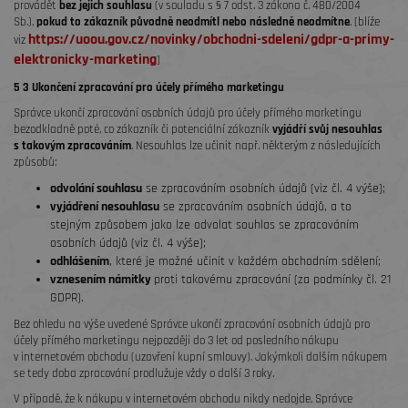
provádět
bez jejich souhlasu
(v souladu s § 7 odst. 3 zákona č. 480/2004
Sb.),
pokud to zákazník původně neodmítl nebo následně neodmítne
. [blíže
https://uoou.gov.cz/novinky/obchodni-sdeleni/gdpr-a-primy-
viz
elektronicky-marketing
]
5 3 Ukončení zpracování pro účely přímého marketingu
Správce ukončí zpracování osobních údajů pro účely přímého marketingu
bezodkladně poté, co zákazník či potenciální zákazník
vyjádří svůj nesouhlas
s takovým zpracováním
. Nesouhlas lze učinit např. některým z následujících
způsobů:
odvolání souhlasu
se zpracováním osobních údajů (viz čl. 4 výše);
vyjádření nesouhlasu
se zpracováním osobních údajů, a to
stejným způsobem jako lze odvolat souhlas se zpracováním
osobních údajů (viz čl. 4 výše);
odhlášením
, které je možné učinit v každém obchodním sdělení;
vznesením námitky
proti takovému zpracování (za podmínky čl. 21
GDPR).
Bez ohledu na výše uvedené
Správce ukončí zpracování osobních údajů pro
účely přímého marketingu nejpozději do 3 let od posledního nákupu
v internetovém obchodu (uzavření kupní smlouvy). Jakýmkoli dalším nákupem
se tedy doba zpracování prodlužuje vždy o další 3 roky.
V případě, že k nákupu v internetovém obchodu nikdy nedojde, Správce