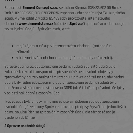
Společnost
Element Concept s.r.o.
se sídlem Křenová 538/22, 602 00 Brno -
Trnitá, IČ: 06219276, DIČ: CZ06219276, zapsaná v obchodním rejstříku Krajského
soudu v Brně, oddíl C, vložka 126463 coby provozovatel internetového
obchodu
www.elementstore.cz
(dále jen „
Správce
“) zpracovává osobní údaje
tzv. subjektů údajů – fyzických osob, které:
mají zájem o nákup v internetovém obchodu (potenciální
zákazníci);
v internetovém obchodu nakupují či nakoupily (zákazníci).
Správce dbá na to, aby zpracování osobních údajů subjektů údajů bylo
zákonné, korektní, transparentní, přesné, důvěrné a osobní údaje byly
zpracovávány pouze v nezbytném rozsahu. Správce dbá též na to, aby osobní
údaje byly řádně zabezpečeny a aby při zpracování osobních údajů byla
dodržena veškerá pravidla stanovená GDPR jakož i dalšími právními předpisy
v oblasti nakládání s osobními údaji.
Tyto zásady byly přijaty mimo jiné za účelem doložení souladu zpracování
osobních údajů ze strany Správce s právními předpisy. Vysvětlení jednotlivých
pojmů souvisejících se zpracováním osobních údajů dle těchto zásad je
uvedeno v čl. 12 níže.
2 Správce osobních údajů