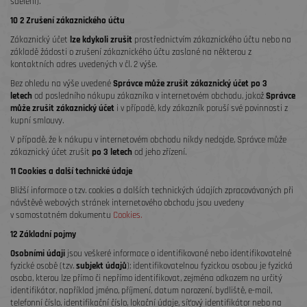
sdělení).
10 2 Zrušení zákaznického účtu
Zákaznický účet
lze kdykoli
zrušit
prostřednictvím zákaznického účtu nebo na
základě žádosti o zrušení zákaznického účtu zaslané na některou z
kontaktních adres uvedených v čl. 2 výše.
Bez ohledu na výše uvedené
Správce může zrušit zákaznický účet po 3
letech
od posledního nákupu zákazníka v internetovém obchodu, jakož
Správce
může zrušit zákaznický účet
i v případě, kdy zákazník poruší své povinnosti z
kupní smlouvy.
V případě, že k nákupu v internetovém obchodu nikdy nedojde, Správce může
zákaznický účet zrušit
po 3 letech
od jeho zřízení.
11 Cookies a další technické údaje
Bližší informace o tzv. cookies a dalších technických údajích zpracovávaných při
návštěvě webových stránek internetového obchodu jsou uvedeny
v samostatném dokumentu
Cookies.
12 Základní pojmy
Osobními údaji
jsou veškeré informace o identifikované nebo identifikovatelné
fyzické osobě (tzv.
subjekt údajů
); identifikovatelnou fyzickou osobou je fyzická
osoba, kterou lze přímo či nepřímo identifikovat, zejména odkazem na určitý
identifikátor, například jméno, příjmení, datum narození, bydliště, e-mail,
telefonní číslo, identifikační číslo, lokační údaje, síťový identifikátor nebo na