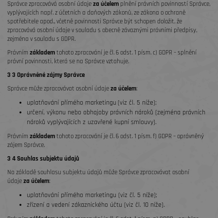
Správce zpracovává osobní údaje
za účelem
plnění právních povinností Správce,
vyplývajících např. z účetních a daňových zákonů, ze zákona o ochraně
spotřebitele apod., včetně povinnosti Správce být schopen doložit, že
zpracovává osobní údaje v souladu s obecně závaznými právními předpisy,
zejména v souladu s GDPR.
Právním
základem
tohoto zpracování je čl. 6 odst. 1 písm. c) GDPR – splnění
právní povinnosti, která se na Správce vztahuje.
3 3 Oprávněné zájmy Správce
Správce může zpracovávat osobní údaje
za účelem
:
uplatňování přímého marketingu
(viz čl. 5 níže);
určení, výkonu nebo obhajoby právních nároků (zejména právních
nároků vyplývajících z uzavřené kupní smlouvy).
Právním
základem
tohoto zpracování je čl. 6 odst. 1 písm. f) GDPR – oprávněný
zájem Správce.
3 4 Souhlas subjektu údajů
Na základě souhlasu subjektu údajů může Správce zpracovávat osobní
údaje
za účelem
:
uplatňování přímého marketingu (viz čl. 5 níže);
zřízení a vedení zákaznického účtu (viz čl. 10 níže).