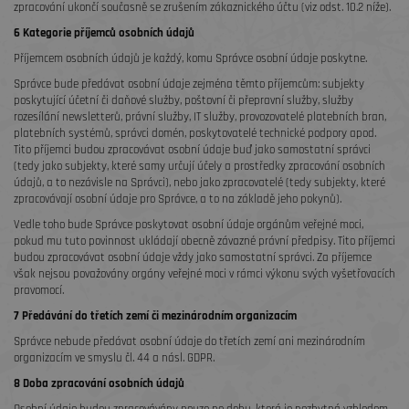
zpracování ukončí současně se zrušením zákaznického účtu (viz odst. 10.2 níže).
6 Kategorie příjemců osobních údajů
Příjemcem osobních údajů je každý, komu Správce osobní údaje poskytne.
Správce bude předávat osobní údaje zejména těmto příjemcům: subjekty
poskytující účetní či daňové služby, poštovní či přepravní služby, služby
rozesílání newsletterů, právní služby, IT služby, provozovatelé platebních bran,
platebních systémů, správci domén, poskytovatelé technické podpory apod.
Tito příjemci budou zpracovávat osobní údaje buď jako samostatní správci
(tedy jako subjekty, které samy určují účely a prostředky zpracování osobních
údajů, a to nezávisle na Správci), nebo jako zpracovatelé (tedy subjekty, které
zpracovávají osobní údaje pro Správce, a to na základě jeho pokynů).
Vedle toho bude Správce poskytovat osobní údaje orgánům veřejné moci,
pokud mu tuto povinnost ukládají obecně závazné právní předpisy. Tito příjemci
budou zpracovávat osobní údaje vždy jako samostatní správci. Za příjemce
však nejsou považovány orgány veřejné moci v rámci výkonu svých vyšetřovacích
pravomocí.
7 Předávání do třetích zemí či mezinárodním organizacím
Správce nebude předávat osobní údaje do třetích zemí ani mezinárodním
organizacím ve smyslu čl. 44 a násl. GDPR.
8 Doba zpracování osobních údajů