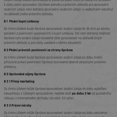
Osobní údaje budou zpracovávány pouze po dobu, která je nezbytná vzhledem
k účelu jejich zpracování. Zánikem jednoho z právních základů pro zpracování
osobních údajů není dotčeno zpracování osobních údajů (v nezbytném rozsahu)
na základě jiného právního základu.
8 1 Plnění kupní smlouvy
Za tímto účelem bude Správce zpracovávat osobní údaje do 30 dnů po zániku
poslední z povinností vyplývajících z kupní smlouvy. Tím není dotčena možnost
Správce tyto osobní údaje následně dále zpracovávat na základě jiných
právních základů a pro účely uvedené v těchto zásadách.
8 2 Plnění právních povinností ze strany Správce
Za tímto účelem bude Správce zpracovávat osobní údaje po dobu trvání
příslušné právní povinnosti Správce stanovené obecně závaznými právními
předpisy.
8 3 Oprávněné zájmy Správce
8 3 1 Přímý marketing
Za tímto účelem může Správce zpracovávat osobní údaje do doby vyjádření
nesouhlasu s takovým zpracováním, nejdéle však
po dobu 3 let
od posledního
nákupu v internetovém obchodu (viz odst. 5.3 výše).
8 3 2 Právní nároky
Za tímto účelem může Správce zpracovávat osobní údaje po dobu existence