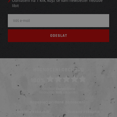
Odhlášení na 1 klik, když se vám newsletter nebude
líbit
HODNOCENÍ OBCHODU
100%
Obchod
ElementStore
hodnotilo
zákazníků
1669
Naposled přidané hodnocení::
Ověřený zákazník
Ověřený zákazník