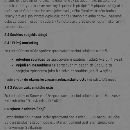
příslušného právního nároku, maximálně však po dobu 1 roku po uplynutí
promlčecí lhůty dle obecně závazných právních předpisů. V případě zahájení a
trvání soudního, správního nebo jakéhokoli jiného řízení, ve kterém budou
řešeny práva či povinnosti vyplývající z příslušného právního nároku, neskončí
doba zpracování osobních údajů k tomuto účelu před pravomocným skončením
takového řízení.
8 4 Souhlas subjektu údajů
8 4 1 Přímý marketing
Za tímto účelem může Správce zpracovávat osobní údaje do okamžiku:
odvolání souhlasu
se zpracováním osobních údajů (viz čl. 4 výše);
vyjádření nesouhlasu
se zpracováním osobních údajů, a to
stejným způsobem jako lze odvolat souhlas (viz čl. 4 výše);
nejdéle však
do okamžiku zrušení zákaznického účtu
(viz odst. 10.2 níže).
8 4 2 Vedení zákaznického účtu
Za tímto účelem Správce může zpracovávat osobní údaje do okamžiku zrušení
zákaznického účtu (viz odst. 10.2 níže).
8 5 Výmaz osobních údajů
Bezodkladně po uplynutí doby zpracování podle odst. 8.1, 8.2 nebo 8.3.2 výše
Správce příslušné osobní údaje, u kterých pominul účel jejich zpracování,
anonymizuje či zlikviduje.