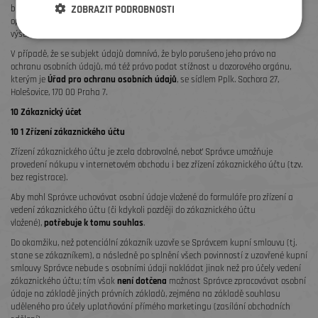
ZOBRAZIT PODROBNOSTI
b) požadovat, aby Správce odstranil takto vzniklý stav, zejména provedením
opravy, doplněním nebo výmazem osobních údajů (kontaktní údaje viz čl. 2
výše).
V případě, že se subjekt údajů domnívá, že bylo porušeno jeho právo na
ochranu osobních údajů, má též právo podat stížnost u dozorového orgánu,
kterým je
Úřad pro ochranu osobních údajů
, se sídlem Pplk. Sochora 27,
Holešovice, 170 00 Praha 7.
10 Zákaznický účet
10 1 Zřízení zákaznického účtu
Zřízení zákaznického účtu je zcela dobrovolné, neboť Správce umožňuje
provedení nákupu v internetovém obchodu i bez zřízení zákaznického účtu (tzv.
bez registrace).
Aby mohl Správce uchovávat osobní údaje vložené do formuláře pro zřízení a
vedení zákaznického účtu (či kdykoli později do zákaznického účtu
vložené),
potřebuje k tomu souhlas
.
Do okamžiku, než potenciální zákazník uzavře se Správcem kupní smlouvu (tj.
stane se zákazníkem), a následně po splnění všech povinností z uzavřené kupní
smlouvy Správce nebude s osobními údaji nakládat jinak než pro účely vedení
zákaznického účtu; tím však
není dotčena
možnost Správce zpracovávat osobní
údaje na základě jiných právních základů, zejména na základě souhlasu
uděleného pro účely uplatňování přímého marketingu (zasílání obchodních