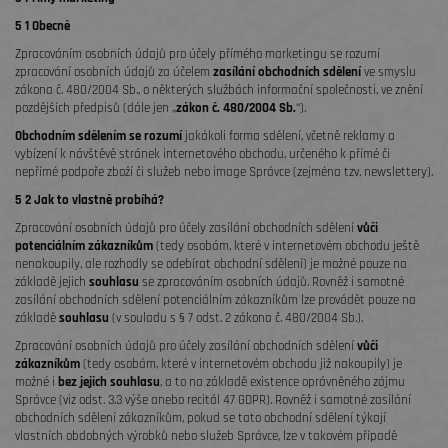
5 1 Obecně
Zpracováním osobních údajů pro účely přímého marketingu se rozumí
zpracování osobních údajů za účelem
zasílání obchodních sdělení
ve smyslu
zákona č. 480/2004 Sb., o některých službách informační společnosti, ve znění
pozdějších předpisů (dále jen „
zákon č. 480/2004 Sb.
“).
Obchodním sdělením se rozumí
jakákoli forma sdělení, včetně reklamy a
vybízení k návštěvě stránek internetového obchodu, určeného k přímé či
nepřímé podpoře zboží či služeb nebo image Správce (zejména tzv. newslettery).
5 2 Jak to vlastně probíhá?
Zpracování osobních údajů pro účely zasílání obchodních sdělení
vůči
potenciálním zákazníkům
(tedy osobám, které v internetovém obchodu ještě
nenakoupily, ale rozhodly se odebírat obchodní sdělení) je možné pouze na
základě jejich
souhlasu
se zpracováním osobních údajů. Rovněž i samotné
zasílání obchodních sdělení potenciálním zákazníkům lze provádět pouze na
základě
souhlasu
(v souladu s § 7 odst. 2 zákona č. 480/2004 Sb.).
Zpracování osobních údajů pro účely zasílání obchodních sdělení
vůči
zákazníkům
(tedy osobám, které v internetovém obchodu již nakoupily) je
možné i
bez jejich souhlasu
, a to na základě existence oprávněného zájmu
Správce (viz odst. 3.3 výše anebo recitál 47 GDPR). Rovněž i samotné zasílání
obchodních sdělení zákazníkům, pokud se tato obchodní sdělení týkají
vlastních obdobných výrobků nebo služeb Správce, lze v takovém případě