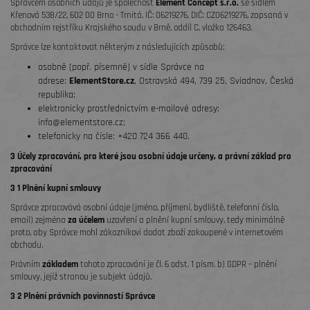
Správcem osobních údajů je společnost
Element Concept s.r.o.
se sídlem
Křenová 538/22, 602 00 Brno - Trnitá, IČ: 06219276, DIČ: CZ06219276, zapsaná v
obchodním rejstříku Krajského soudu v Brně, oddíl C, vložka 126463.
Správce lze kontaktovat některým z následujících způsobů:
osobně (popř. písemně) v sídle Správce na
adrese:
ElementStore.cz
, Ostravská 494, 739 25, Sviadnov, Česká
republika;
elektronicky prostřednictvím e-mailové adresy:
info@elementstore.cz;
telefonicky na čísle: +420 724 366 440.
3 Účely zpracování, pro které jsou osobní údaje určeny, a právní základ pro
zpracování
3 1 Plnění kupní smlouvy
Správce zpracovává osobní údaje (jméno, příjmení, bydliště, telefonní číslo,
email) zejména
za účelem
uzavření a plnění kupní smlouvy, tedy minimálně
proto, aby Správce mohl zákazníkovi dodat zboží zakoupené v internetovém
obchodu.
Právním
základem
tohoto zpracování je čl. 6 odst. 1 písm. b) GDPR – plnění
smlouvy, jejíž stranou je subjekt údajů.
3 2 Plnění právních povinností Správce