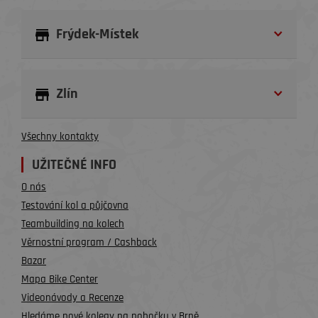
Frýdek-Místek
Zlín
Všechny kontakty
UŽITEČNÉ INFO
O nás
Testování kol a půjčovna
Teambuilding na kolech
Věrnostní program / Cashback
Bazar
Mapa Bike Center
Videonávody a Recenze
Hledáme nové kolegy na pobočku v Brně