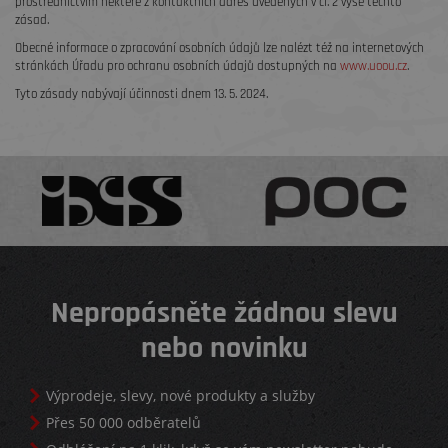
prostřednictvím některé z kontaktních adres uvedených v čl. 2 výše těchto
zásad.
Obecné informace o zpracování osobních údajů lze nalézt též na internetových
stránkách Úřadu pro ochranu osobních údajů dostupných na
www.uoou.cz
.
Tyto zásady nabývají účinnosti dnem 13. 5. 2024.
Nepropásněte žádnou slevu
nebo novinku
Výprodeje, slevy, nové produkty a služby
Přes 50 000 odběratelů