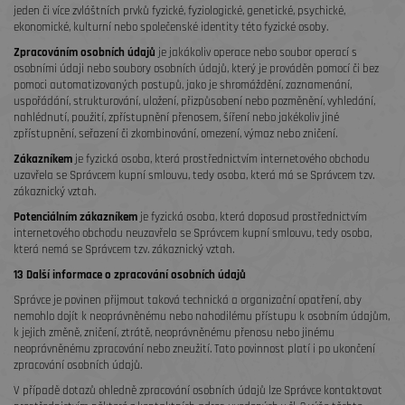
jeden či více zvláštních prvků fyzické, fyziologické, genetické, psychické,
ekonomické, kulturní nebo společenské identity této fyzické osoby.
Zpracováním osobních údajů
je jakákoliv operace nebo soubor operací s
osobními údaji nebo soubory osobních údajů, který je prováděn pomocí či bez
pomoci automatizovaných postupů, jako je shromáždění, zaznamenání,
uspořádání, strukturování, uložení, přizpůsobení nebo pozměnění, vyhledání,
nahlédnutí, použití, zpřístupnění přenosem, šíření nebo jakékoliv jiné
zpřístupnění, seřazení či zkombinování, omezení, výmaz nebo zničení.
Zákazníkem
je fyzická osoba, která prostřednictvím internetového obchodu
uzavřela se Správcem kupní smlouvu, tedy osoba, která má se Správcem tzv.
zákaznický vztah.
Potenciálním zákazníkem
je fyzická osoba, která doposud prostřednictvím
internetového obchodu neuzavřela se Správcem kupní smlouvu, tedy osoba,
která nemá se Správcem tzv. zákaznický vztah.
13 Další informace o zpracování osobních údajů
Správce je povinen přijmout taková technická a organizační opatření, aby
nemohlo dojít k neoprávněnému nebo nahodilému přístupu k osobním údajům,
k jejich změně, zničení, ztrátě, neoprávněnému přenosu nebo jinému
neoprávněnému zpracování nebo zneužití. Tato povinnost platí i po ukončení
zpracování osobních údajů.
V případě dotazů ohledně zpracování osobních údajů lze Správce kontaktovat