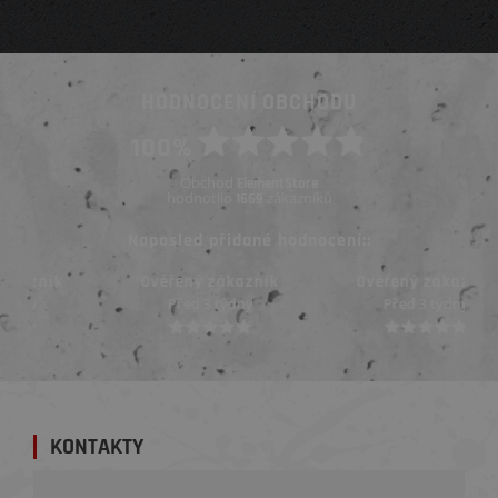
HODNOCENÍ OBCHODU
100%
Obchod
ElementStore
hodnotilo
zákazníků
1669
Naposled přidané hodnocení::
Ověřený zákazník
Ověřený zákazník
Před 3 týdny
Před 3 týdny
KONTAKTY