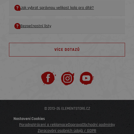
Jak vybrat správnou velikost kola pro dítě?
Bezpečnostní listy
VÍCE DOTAZŮ
© 2013–26 ELEMENTSTORE.CZ
Nastavení Cookies
Poradna
Vrácení a reklamace
Doprava
Obchodní podmínky
Zpracování osobních údajů / GDPR