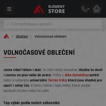
Toggle
navigation
Oblečení
Volnočasové oblečení
VOLNOČASOVÉ OBLEČENÍ
´
Jsme rideři tělem i duší
. To nám nikdo nevezme.
Ukažte to okolí
i cestou na pivo nebo do práce
. Trička s
bike tematikou
potěší
nebo si vyberete
univerzální
Terrex trika
, která jsou vhodná pro
sport i volný čas
. K tomu máme i řadu mikin, které skvěle
poslouží na pivo nebo na výlet.
Top výběr podle našich zákazníků