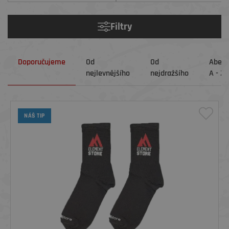
Filtry
Doporučujeme
Od
Od
Abec
nejlevnějšího
nejdražšího
A - Z
NÁŠ TIP