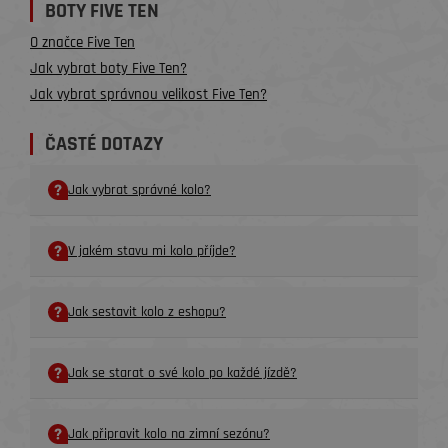
BOTY FIVE TEN
O značce Five Ten
Jak vybrat boty Five Ten?
Jak vybrat správnou velikost Five Ten?
ČASTÉ DOTAZY
Jak vybrat správné kolo?
V jakém stavu mi kolo příjde?
Jak sestavit kolo z eshopu?
Jak se starat o své kolo po každé jízdě?
Jak připravit kolo na zimní sezónu?