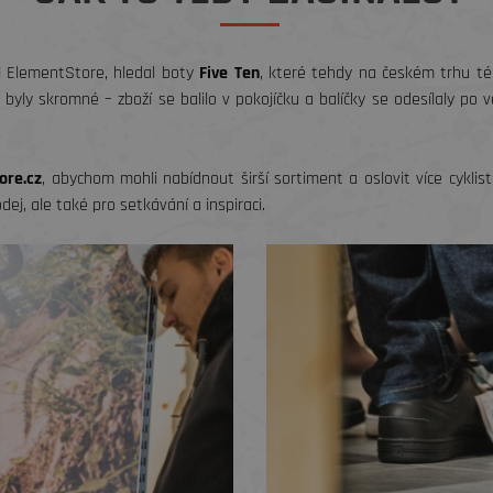
l ElementStore, hledal boty
Five Ten
, které tehdy na českém trhu té
byly skromné – zboží se balilo v pokojíčku a balíčky se odesílaly po 
ore.cz
, abychom mohli nabídnout širší sortiment a oslovit více cykli
ej, ale také pro setkávání a inspiraci.