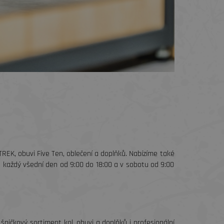
 TREK, obuvi Five Ten, oblečení a doplňků. Nabízíme také
s každý všední den od 9:00 do 18:00 a v sobotu od 9:00
špičkový sortiment kol, obuvi a doplňků i profesionální