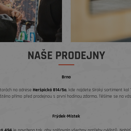
NAŠE PRODEJNY
Brno
storách na adrese
Heršpická 814/5a
, kde najdete široký sortiment kol
ajištěno přímo před prodejnou s první hodinou zdarma. Těšíme se na vá
Frýdek-Místek
ká 494
je navržena tak, aby splňovala všechny potřeby cyklistů. Nabízí 