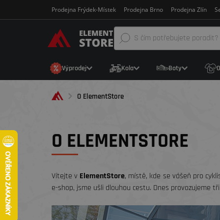
Prodejna Frýdek-Místek
Prodejna Brno
Prodejna Zlín
Se
Výprodej
Kola
Boty
O
O ElementStore
O ELEMENTSTORE
Vítejte v
ElementStore
, místě, kde se vášeň pro cykl
e-shop, jsme ušli dlouhou cestu. Dnes provozujeme tř