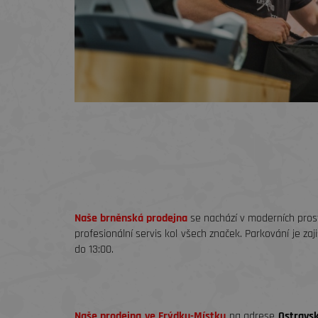
Naše brněnská prodejna
se nachází v moderních pro
profesionální servis kol všech značek. Parkování je z
do 13:00.
Naše prodejna ve Frýdku-Místku
na adrese
Ostravs