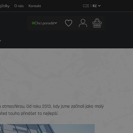
CZE |
Kč
jížďky
O nás
Kontakt
Chci poradit
ou atmosférou. Od roku 2013, kdy jsme začínali jako malý
řed touha přinášet to nejlepší.