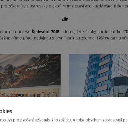
 pro zákazníky z Ostravska a okolí. Máme otevřeno každý všední den od
Zlín
torách na adrese
Šedesátá 7015
, kde najdete široký sortiment kol T
ajištěno přímo před prodejnou s první hodinou zdarma. Těšíme se na vá
okies
ookies pro zlepšení uživatelského zážitku. A také, abychom zobrazovali po