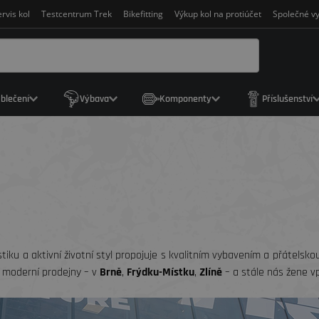
rvis kol
Testcentrum Trek
Bikefitting
Výkup kol na protiúčet
Společné vy
blečení
Výbava
Komponenty
Příslušenství
istiku a aktivní životní styl propojuje s kvalitním vybavením a přátelsk
i moderní prodejny – v
Brně
,
Frýdku-Místku
,
Zlíně
– a stále nás žene vp