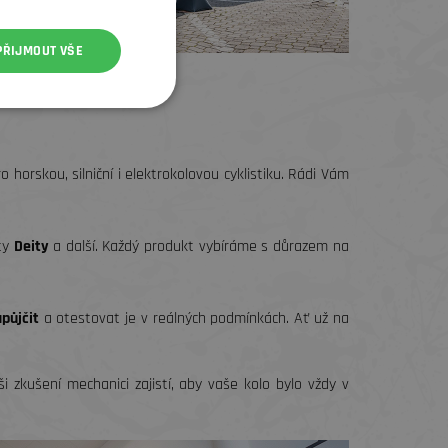
PŘIJMOUT VŠE
 horskou, silniční i elektrokolovou cyklistiku. Rádi Vám
ty
Deity
a další. Každý produkt vybíráme s důrazem na
půjčit
a otestovat je v reálných podmínkách. Ať už na
i zkušení mechanici zajistí, aby vaše kolo bylo vždy v