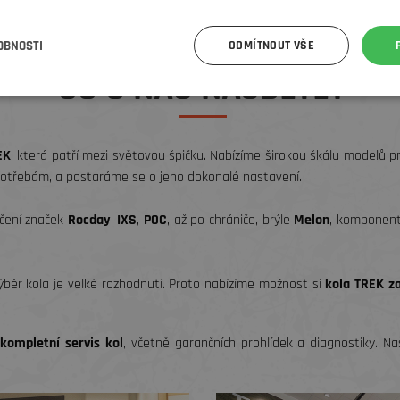
OBNOSTI
ODMÍTNOUT VŠE
CO U NÁS NAJDETE?
EK
, která patří mezi světovou špičku. Nabízíme širokou škálu modelů pro
otřebám, a postaráme se o jeho dokonalé nastavení.
čení značek
Rocday
,
IXS
,
POC
, až po chrániče, brýle
Melon
, komponen
běr kola je velké rozhodnutí. Proto nabízíme možnost si
kola TREK za
e
kompletní servis kol
, včetně garančních prohlídek a diagnostiky. Naš