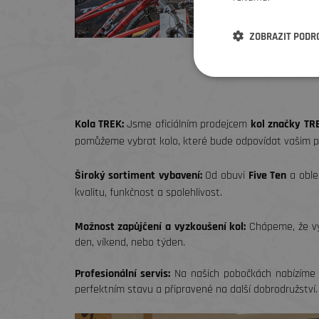
ZOBRAZIT PODR
Kola TREK:
Jsme oficiálním prodejcem
kol značky TR
pomůžeme vybrat kolo, které bude odpovídat vašim p
Široký sortiment vybavení:
Od obuvi
Five Ten
a oble
kvalitu, funkčnost a spolehlivost.
Možnost zapůjčení a vyzkoušení kol:
Chápeme, že vý
den, víkend, nebo týden.
Profesionální servis:
Na našich pobočkách nabízím
perfektním stavu a připravené na další dobrodružství.