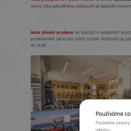
servis. Díky pohodlnému parkování je ideálním místem
Naše zlínská prodejna
se nachází v moderních pros
profesionální servis kol všech značek. Parkování je z
do 13:00.
Používáme co
Používáme soubory c
reklamu.