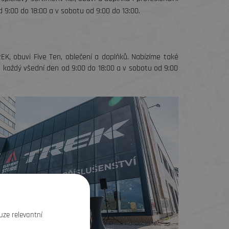
 9:00 do 18:00 a v sobotu od 9:00 do 13:00.
REK, obuvi Five Ten, oblečení a doplňků. Nabízíme také
s každý všední den od 9:00 do 18:00 a v sobotu od 9:00
uze relevantní