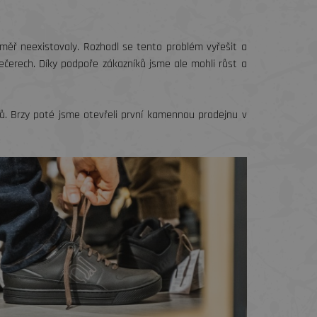
měř neexistovaly. Rozhodl se tento problém vyřešit a
večerech. Díky podpoře zákazníků jsme ale mohli růst a
stů. Brzy poté jsme otevřeli první kamennou prodejnu v