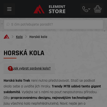
Toggle
navigation
Kola
Horská kola
HORSKÁ KOLA
Jak vybrat správné kolo?
´
Horská kola Trek
není nutno představovat. Stačí se podívat
okolo sebe a uvidíte jich mraky.
Trendy MTB udává tento gigant
svědomitě
. Vydejte se s námi na pouť nespoutanou přírodou.
Díky
propracovanému designu, nejnovějším technologiím
jsou všechna kola nepřehlédnutelná. Navíc nejde jen o