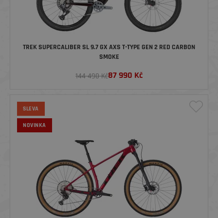
TREK SUPERCALIBER SL 9.7 GX AXS T-TYPE GEN 2 RED CARBON
SMOKE
87 990
Kč
144 490 Kč
SLEVA
NOVINKA