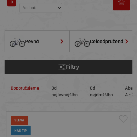
3
Pevná
Celoodpružená
Filtry
Doporučujeme
Od
Od
Abec
nejlevnějšího
nejdražšího
A - Z
SLEVA
NÁŠ TIP