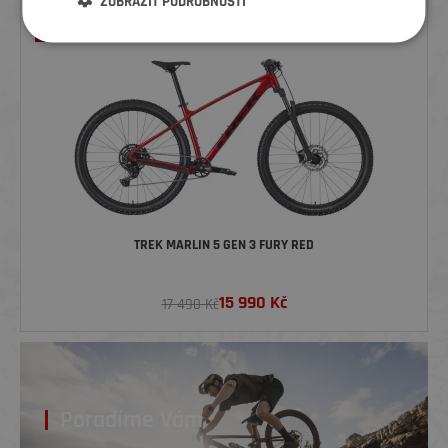
ZOBRAZIT PODROBNOSTI
NOVINKA
TREK MARLIN 5 GEN 3 FURY RED
15 990
Kč
17 490 Kč
Poradíme Vám