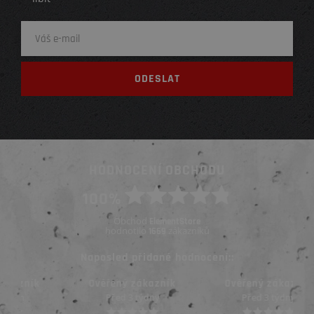
HODNOCENÍ OBCHODU
100%
Obchod
ElementStore
hodnotilo
zákazníků
1669
Naposled přidané hodnocení::
Ověřený zákazník
Ověřený zákazník
Před 3 týdny
Před 3 týdny