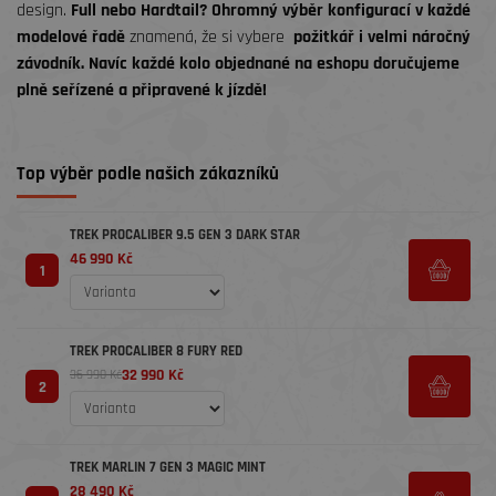
design.
Full nebo Hardtail?
Ohromný výběr konfigurací v každé
modelové řadě
znamená, že si vybere
požitkář i velmi náročný
závodník. Navíc každé kolo objednané na eshopu doručujeme
plně seřízené a připravené k jízdě!
Top výběr podle našich zákazníků
TREK PROCALIBER 9.5 GEN 3 DARK STAR
46 990 Kč
1
TREK PROCALIBER 8 FURY RED
32 990 Kč
36 990 Kč
2
TREK MARLIN 7 GEN 3 MAGIC MINT
28 490 Kč