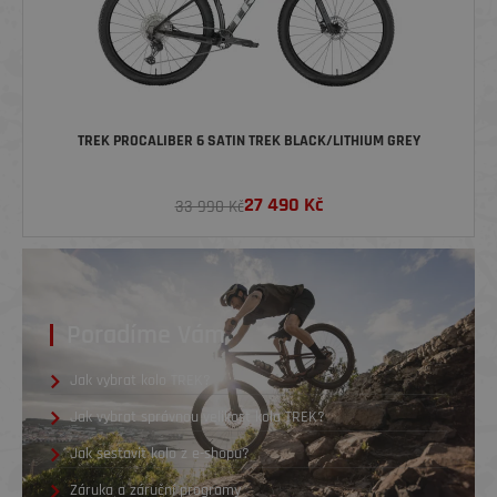
TREK PROCALIBER 6 SATIN TREK BLACK/LITHIUM GREY
27 490
Kč
33 990 Kč
Poradíme Vám
Jak vybrat kolo TREK?
Jak vybrat správnou velikost kola TREK?
Jak sestavit kolo z e-shopu?
Záruka a záruční programy