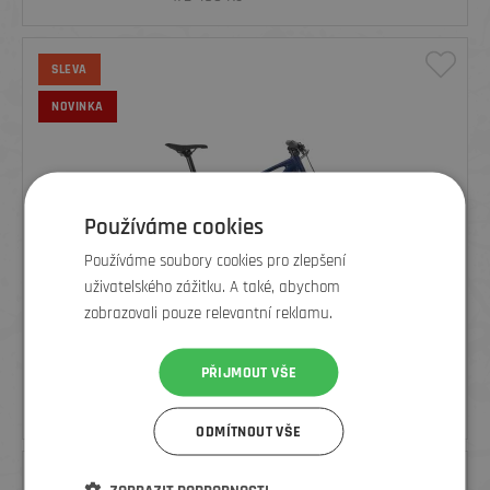
SLEVA
NOVINKA
Používáme cookies
Používáme soubory cookies pro zlepšení
uživatelského zážitku. A také, abychom
zobrazovali pouze relevantní reklamu.
TREK MARLIN 5 GEN 3 MULSANNE BLUE
PŘIJMOUT VŠE
15 990
Kč
17 490 Kč
ODMÍTNOUT VŠE
SLEVA