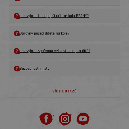
Jak vybrat to nejlepší dětské kolo BEANY?
Správný posed dítěte na kole?
Jak vybrat správnou velikost kola pro dítě?
Bezpečnostní listy
VÍCE DOTAZŮ