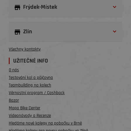
Frýdek-Místek
Zlín
Všechny kontakty
UŽITEČNÉ INFO
O nás
Testování kol a půjčovna
Teambuilding na kolech
Věrnostní program / Cashback
Bazar
Mapa Bike Center
Videonávody a Recenze
Hledáme nové kolegy na pobočku v Brně
Hledáme kolegy pro novou pobočku ve Zlíně