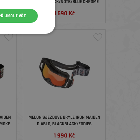
HROME
PARKER, BLACK/NOTB/BLUE CHROME
1 590
Kč
PŘIJMOUT VŠE
AIDEN
MELON SJEZDOVÉ BRÝLE IRON MAIDEN
SMOKE
DIABLO, BLACKBLACK/EDDIES
MASHUP/RED CHROME
1 990
Kč