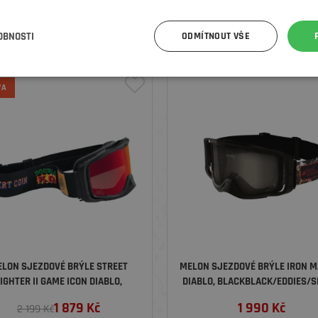
FIGHTER II RYU DIABLO,
PARKER, BLACK/EDDIES/RED C
BLACK/BLACK/RED CHROME
1 879
Kč
1 590
Kč
2 199 Kč
OBNOSTI
ODMÍTNOUT VŠE
VA
LON SJEZDOVÉ BRÝLE STREET
MELON SJEZDOVÉ BRÝLE IRON M
IGHTER II GAME ICON DIABLO,
DIABLO, BLACKBLACK/EDDIES/
BLACK/BLACK/RED CHROME
1 879
Kč
1 990
Kč
2 199 Kč