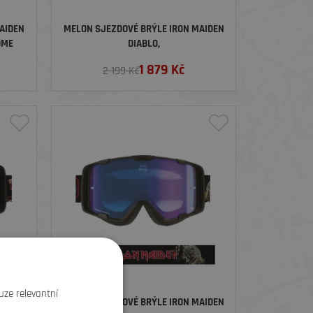
AIDEN
MELON SJEZDOVÉ BRÝLE IRON MAIDEN
OME
DIABLO,
BLACKBLACK/POWERSLAVE/BLUE
1 879
Kč
2 199 Kč
CHROME
uze relevantní
AIDEN
MELON SJEZDOVÉ BRÝLE IRON MAIDEN