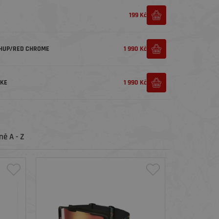
199 Kč
SHUP/RED CHROME
1 990 Kč
OKE
1 990 Kč
ě A - Z