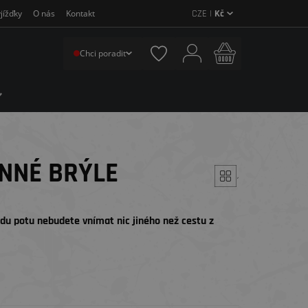
CZE |
Kč
jížďky
O nás
Kontakt
Chci poradit
NNÉ BRÝLE
´
du potu nebudete vnímat nic jiného než cestu z