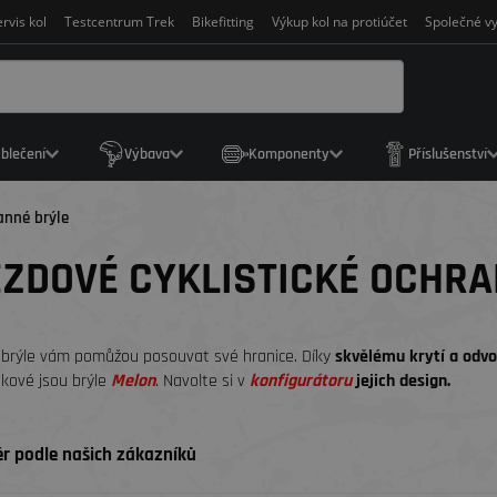
rvis kol
Testcentrum Trek
Bikefitting
Výkup kol na protiúčet
Společné vy
blečení
Výbava
Komponenty
Příslušenství
anné brýle
ZDOVÉ CYKLISTICKÉ OCHRA
 brýle vám pomůžou posouvat své hranice. Díky
skvělému krytí a odvo
akové jsou brýle
Melon
. Navolte si v
konfigurátoru
jejich design.
r podle našich zákazníků