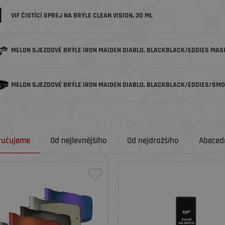
VIF ČISTÍCÍ SPREJ NA BRÝLE CLEAN VISION, 30 ML
MELON SJEZDOVÉ BRÝLE IRON MAIDEN DIABLO, BLACKBLACK/EDDIES MA
MELON SJEZDOVÉ BRÝLE IRON MAIDEN DIABLO, BLACKBLACK/EDDIES/SM
ručujeme
Od nejlevnějšího
Od nejdražšího
Abecedn