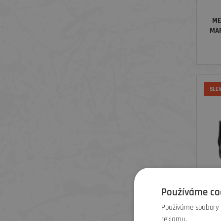
ME
MAR
SLE
Používáme co
Používáme soubory c
ME
reklamu.