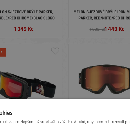
LON SJEZDOVÉ BRÝLE PARKER,
MELON SJEZDOVÉ BRÝLE IRON M
BLE/RED CHROME/BLACK LOGO
PARKER, RED/NOTB/RED CHR
1 349
Kč
1 449
Kč
1 699 Kč
VA
okies
ookies pro zlepšení uživatelského zážitku. A také, abychom zobrazovali po
LON SJEZDOVÉ BRÝLE STREET
MELON SJEZDOVÉ BRÝLE IRON M