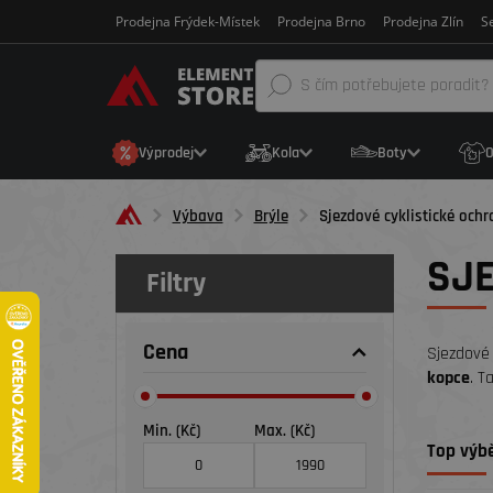
Prodejna Frýdek-Místek
Prodejna Brno
Prodejna Zlín
Se
Výprodej
Kola
Boty
O
Výbava
Brýle
Sjezdové cyklistické ochr
SJE
Filtry
Cena
Sjezdové
kopce
. T
Min. (Kč)
Max. (Kč)
Top výbě