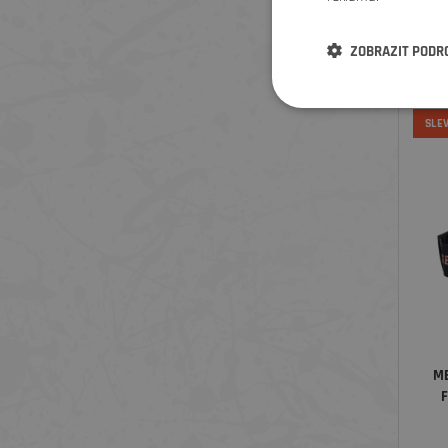
ZOBRAZIT PODR
SLE
ME
F