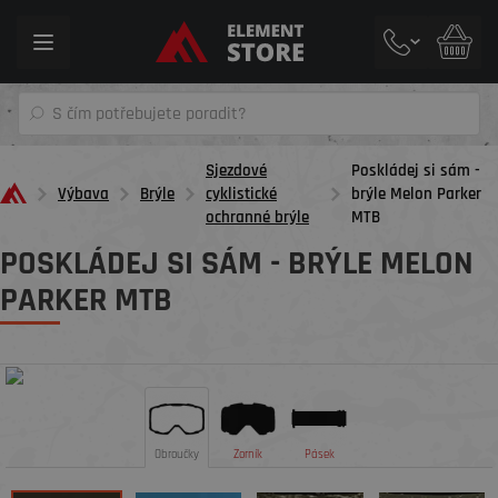
Toggle
navigation
Sjezdové
Poskládej si sám -
Výbava
Brýle
cyklistické
brýle Melon Parker
ochranné brýle
MTB
POSKLÁDEJ SI SÁM - BRÝLE MELON
PARKER MTB
Obroučky
Zorník
Pásek