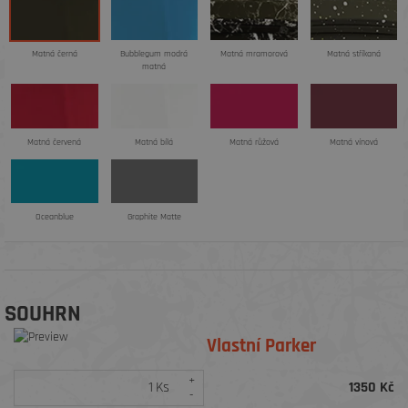
Matná černá
Bubblegum modrá
Matná mramorová
Matná stříkaná
matná
Matná červená
Matná bílá
Matná růžová
Matná vínová
Oceanblue
Graphite Matte
SOUHRN
Vlastní Parker
+
Ks
1350
Kč
-