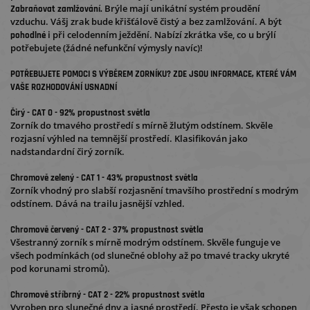
Brýle mají unikátní systém proudění
Zabraňovat zamlžování.
vzduchu. Vášj zrak bude křišťálově čistý a bez zamlžování. A být
i při celodenním ježdění. Nabízí zkrátka vše, co u brýlí
pohodlné
potřebujete (žádné nefunkční výmysly navíc)!
POTŘEBUJETE POMOCI S VÝBĚREM ZORNÍKU? ZDE JSOU INFORMACE, KTERÉ VÁM
VAŠE ROZHODOVÁNÍ USNADNÍ
Čirý - CAT 0 - 92% propustnost světla
Zorník do tmavého prostředí s mírně žlutým odstínem. Skvěle
rozjasní výhled na temnější prostředí. Klasifikován jako
nadstandardní čirý zorník.
Chromově zelený - CAT 1 - 43% propustnost světla
Zorník vhodný pro slabší rozjasnění tmavšího prostřední s modrým
odstínem. Dává na trailu jasnější vzhled.
Chromově červený - CAT 2 - 37% propustnost světla
Všestranný zorník s mírně modrým odstínem. Skvěle funguje ve
všech podmínkách (od slunečné oblohy až po tmavé tracky ukryté
pod korunami stromů).
Chromově stříbrný - CAT 2 - 22% propustnost světla
Vyroben pro slunečné dny a jasné prostředí. Přesto je však schopen