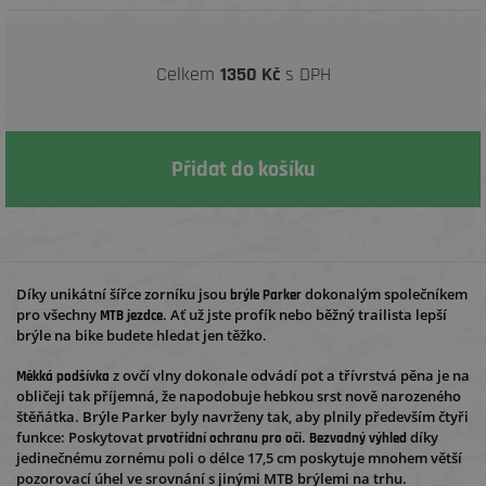
Celkem
1350
Kč
s DPH
Díky unikátní šířce zorníku jsou
dokonalým společníkem
brýle Parker
pro všechny
. Ať už jste profík nebo běžný trailista lepší
MTB jezdce
brýle na bike budete hledat jen těžko.
z ovčí vlny dokonale odvádí pot a třívrstvá pěna je na
Měkká podšívka
obličeji tak příjemná, že napodobuje hebkou srst nově narozeného
štěňátka. Brýle Parker byly navrženy tak, aby plnily především čtyři
funkce: Poskytovat
.
díky
prvotřídní ochranu pro oči
Bezvadný výhled
jedinečnému zornému poli o délce 17,5 cm poskytuje mnohem větší
pozorovací úhel ve srovnání s jinými MTB brýlemi na trhu.