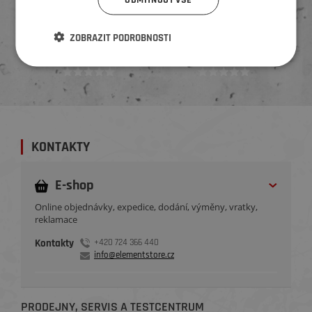
Naposled přidané hodnocení::
ZOBRAZIT PODROBNOSTI
Ověřený zákazník
Ověřený zákazník
Před 3 týdny
Před 3 týdny
KONTAKTY
E-shop
Online objednávky, expedice, dodání, výměny, vratky,
reklamace
Kontakty
+420 724 366 440
info@elementstore.cz
PRODEJNY, SERVIS A TESTCENTRUM