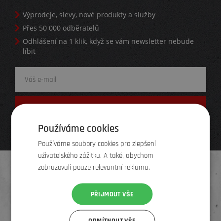
Výprodeje, slevy, nové produkty a služby
Přes 50 000 odběratelů
Odhlášení na 1 klik, když se vám newsletter nebude
líbit
Používáme cookies
Používáme soubory cookies pro zlepšení
uživatelského zážitku. A také, abychom
zobrazovali pouze relevantní reklamu.
HODNOCENÍ OBCHODU
100%
PŘIJMOUT VŠE
Obchod
ElementStore
hodnotilo
zákazníků
1669
ODMÍTNOUT VŠE