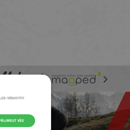
uze relevantní
PŘIJMOUT VŠE