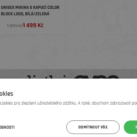
 UNISEX MIKINA S KAPUCÍ COLOR
BLOCK LOGO, BÍLÁ/ZELENÁ
1 499
Kč
1 899 Kč
okies
ookies pro zlepšení uživatelského zážitku. A také, abychom zobrazovali po
 slevu
OBNOSTI
ODMÍTNOUT VŠE