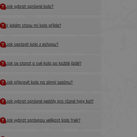
Jak vybrat správné kolo?
V jakém stavu mi kolo příjde?
Jak sestavit kolo z eshopu?
Jak se starat o své kolo po každé jízdě?
Jak připravit kolo na zimní sezónu?
Jak vybrat správné pedály pro různé typy kol?
Jak vybrat správnou velikost kola Trek?