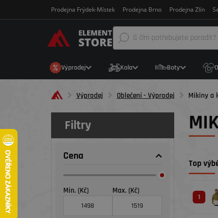
Prodejna Frýdek-Místek
Prodejna Brno
Prodejna Zlín
Se
Výprodej
Kola
Boty
O
Výprodej
Oblečení - Výprodej
Mikiny a 
MIK
Filtry
Cena
Top výbě
Min. (Kč)
Max. (Kč)
1