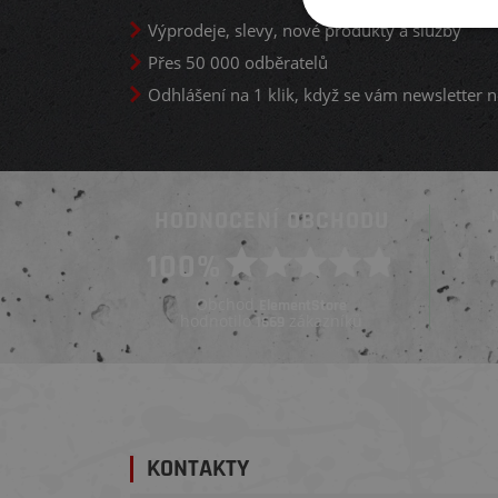
Výprodeje, slevy, nové produkty a služby
Přes 50 000 odběratelů
Odhlášení na 1 klik, když se vám newsletter n
HODNOCENÍ OBCHODU
Ověřený zákazník
100%
Ověřený zákazník
Před 3 dny
Před týdnem
Obchod
ElementStore
hodnotilo
zákazníků
1669
KONTAKTY