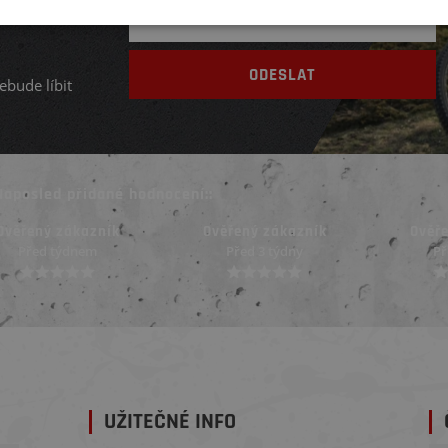
ebude líbit
Naposled přidané hodnocení::
Ověřený zákazník
Ověřený zákazník
Ověř
Před 3 týdny
Před 3 týdny
Př
UŽITEČNÉ INFO