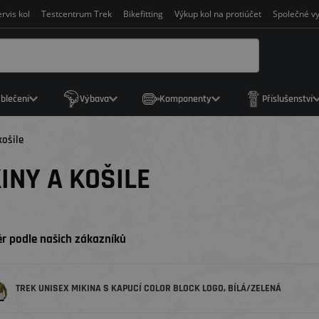
rvis kol
Testcentrum Trek
Bikefitting
Výkup kol na protiúčet
Společné vy
blečení
Výbava
Komponenty
Příslušenství
košile
INY A KOŠILE
r podle našich zákazníků
TREK UNISEX MIKINA S KAPUCÍ COLOR BLOCK LOGO, BÍLÁ/ZELENÁ