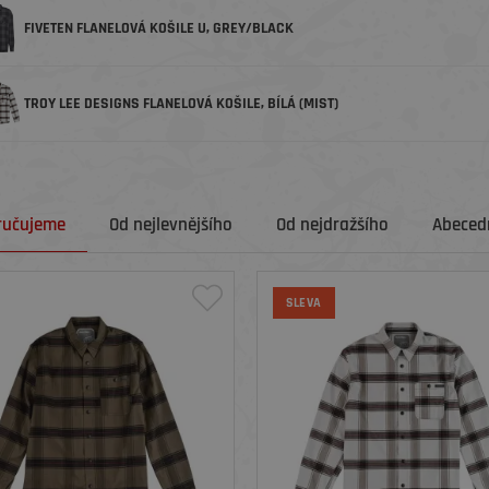
FIVETEN FLANELOVÁ KOŠILE U, GREY/BLACK
TROY LEE DESIGNS FLANELOVÁ KOŠILE, BÍLÁ (MIST)
ručujeme
Od nejlevnějšího
Od nejdražšího
Abecedn
SLEVA