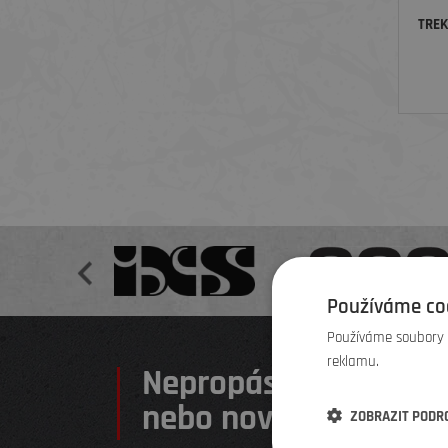
TREK
Používáme co
Používáme soubory c
reklamu.
Nepropásněte žádnou
nebo novinku
ZOBRAZIT PODR