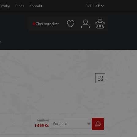
CZE |
Kč
jížďky
O nás
Kontakt
Chci poradit
´
1 899 Kč
1 499 Kč