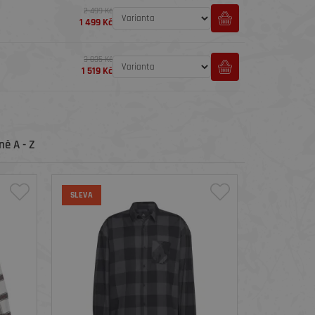
2 499 Kč
1 499 Kč
3 035 Kč
1 519 Kč
ě A - Z
SLEVA