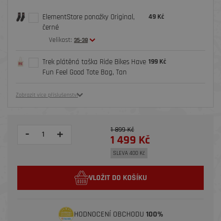
ElementStore ponožky Original,
49 Kč
černé
Velikost:
35-38
Trek plátěná taška Ride Bikes Have
199 Kč
Fun Feel Good Tote Bag, Tan
Zobrazit více příslušenství
1 899 Kč
-
+
1 499 Kč
SLEVA 400 Kč
VLOŽIT DO KOŠÍKU
HODNOCENÍ OBCHODU
100%