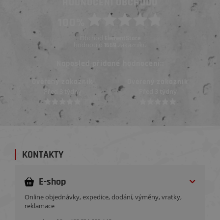
HODNOCENÍ OBCHODU
100%
Obchod
ElementStore
hodnotilo
zákazníků
1669
Naposled přidané hodnocení::
Ověřený zákazník
Ověřený zákazník
Před 3 týdny
Před 3 týdny
KONTAKTY
E-shop
Online objednávky, expedice, dodání, výměny, vratky,
reklamace