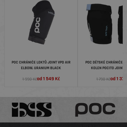
POC CHRÁNIČE LOKTŮ JOINT VPD AIR
POC DĚTSKÉ CHRÁNIČE L
ELBOW, URANIUM BLACK
KOLEN POCITO JOINT V
PROTECTOR, URANIUM
od
1 549
Kč
od
1 379
1 990 Kč
1 790 Kč