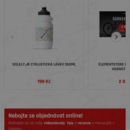
SOLELY.JR CYKLISTICKÁ LÁHEV 350ML
ELEMENTSTORE DÁ
HODNOTĚ 2
199 Kč
2 00
Nebojte se objednávat online!
Podívejte se na naše
videonávody
,
tipy
a
recenze
a nakupujte s
jistotou.