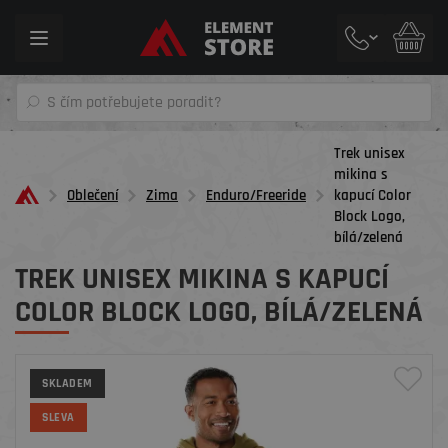
Toggle
navigation
Trek unisex
mikina s
Oblečení
Zima
Enduro/Freeride
kapucí Color
Block Logo,
bílá/zelená
TREK UNISEX MIKINA S KAPUCÍ
COLOR BLOCK LOGO, BÍLÁ/ZELENÁ
SKLADEM
SLEVA