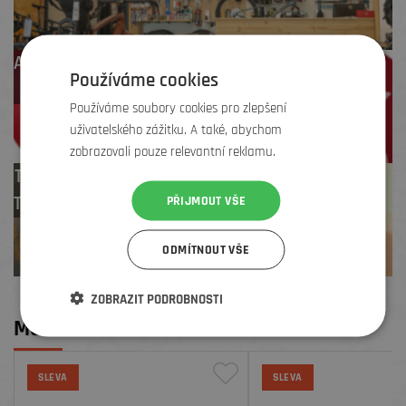
Až 4 % cashback
Používáme cookies
na další nákup
Používáme soubory cookies pro zlepšení
uživatelského zážitku. A také, abychom
zobrazovali pouze relevantní reklamu.
Test centrum
TREK zdarma
PŘIJMOUT VŠE
ODMÍTNOUT VŠE
ZOBRAZIT PODROBNOSTI
MOHLO BY SE VÁM LÍBIT
SLEVA
SLEVA