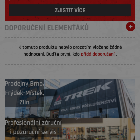
ZJISTIT VÍCE
DOPORUČENÍ ELEMENŤÁKŮ
K tomuto produktu nebylo prozatím vloženo žádné
hodnocení. Buďte první, kdo
přidá doporučení
.
Prodejny
Brno
,
Frýdek-Místek
,
Zlín
Profesionální záruční
i pozáruční servis