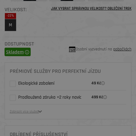
VELIKOST:
JAK VYBRAT SPRÁVNOU VELIKOST? OBLEČENÍ TREK
-22%
M
DOSTUPNOST
Osobní vyzvednutí na
pobočkách
Skladem
PRÉMIOVÉ SLUŽBY PRO PERFEKTNÍ JÍZDU
Ekologické zabalení
49 Kč
Prodloužená záruka +2 roky navíc
499 Kč
Zobrazit více služeb
OBLÍBENÉ PŘÍSLUŠENSTVÍ