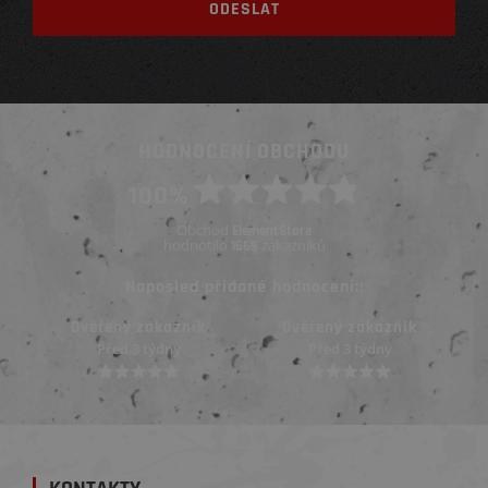
HODNOCENÍ OBCHODU
100%
Obchod
ElementStore
hodnotilo
zákazníků
1669
Naposled přidané hodnocení::
Ověřený zákazník
Ověřený zákazník
Před 3 týdny
Před 3 týdny