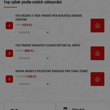
Top výběr podle našich zákazníků
FOX RACING X TREK PÁNSKÉ MTB RUKAVICE RANGER,
ČERVENÉ
679 Kč
749 Kč
1
FOX PÁNSKÉ RUKAVICE FLEXAIR DIFFUSE SE, WHITE
999 Kč
1 199 Kč
2
RAPHA UNISEX CYKLISTICKÉ RUKAVICE PRO TEAM, ČERNÉ
1 299 Kč
1 399 Kč
3
Dlouhé