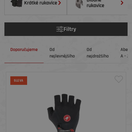
Krátké rukavice
rukavice
Filtry
Doporučujeme
Od
Od
Abec
nejlevnějšího
nejdražšího
A - Z
SLEVA