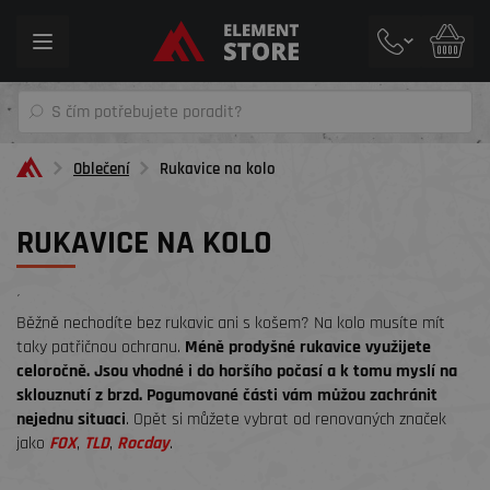
Toggle
navigation
Oblečení
Rukavice na kolo
RUKAVICE NA KOLO
´
Běžně nechodíte bez rukavic ani s košem? Na kolo musíte mít
taky patřičnou ochranu.
Méně prodyšné rukavice využijete
celoročně. Jsou vhodné i do horšího počasí a k tomu myslí na
sklouznutí z brzd. Pogumované části vám můžou zachránit
nejednu situaci
. Opět si můžete vybrat od renovaných značek
jako
FOX
,
TLD
,
Rocday
.