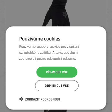
Používáme cookies
Používáme soubory cookies pro zlepšení
FOX PÁNSKÉ CYKLISTICKÉ RUKAVICE DEFEND PRO FIRE GLOVE,
uživatelského zážitku. A také, abychom
ČERNÉ
zobrazovali pouze relevantní reklamu.
1 125
Kč
1 499 Kč
PŘIJMOUT VŠE
SLEVA
ODMÍTNOUT VŠE
ZOBRAZIT PODROBNOSTI