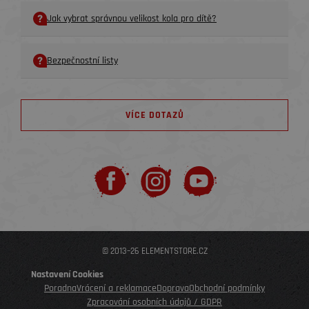
Jak vybrat správnou velikost kola pro dítě?
Bezpečnostní listy
VÍCE DOTAZŮ
© 2013–26 ELEMENTSTORE.CZ
Nastavení Cookies
Poradna
Vrácení a reklamace
Doprava
Obchodní podmínky
Zpracování osobních údajů / GDPR