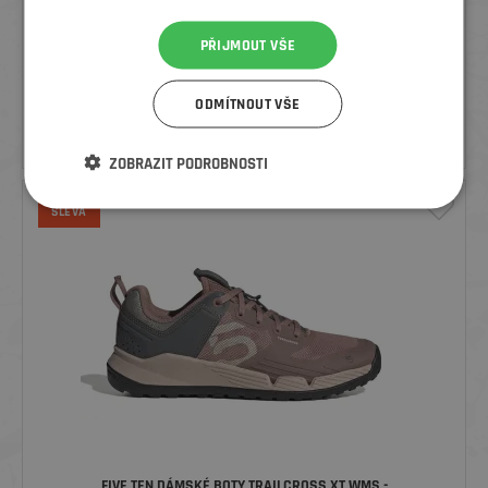
PŘIJMOUT VŠE
FIVE TEN PÁNSKÉ BOTY SLEUTH - BLACK/CHACOA/OAT
ODMÍTNOUT VŠE
1 999
Kč
2 399 Kč
ZOBRAZIT PODROBNOSTI
SLEVA
FIVE TEN DÁMSKÉ BOTY TRAILCROSS XT WMS -