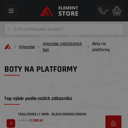
Toggle
navigation
Výprodej cyklistických
Boty na
Výprodej
bot
platformy
BOTY NA PLATFORMY
´
Top výběr podle našich zákazníků
TRAILCROSS LT WMS - BLACK/GREONE/GRESIX
2 299 Kč
2 899 Kč
1