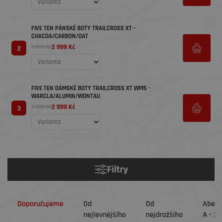
FIVE TEN PÁNSKÉ BOTY TRAILCROSS XT -
CHACOA/CARBON/OAT
2 999 Kč
3 899 Kč
2
FIVE TEN DÁMSKÉ BOTY TRAILCROSS XT WMS -
WARCLA/ALUMIN/WONTAU
2 999 Kč
3 899 Kč
3
Filtry
Doporučujeme
Od
Od
Abec
nejlevnějšího
nejdražšího
A - Z