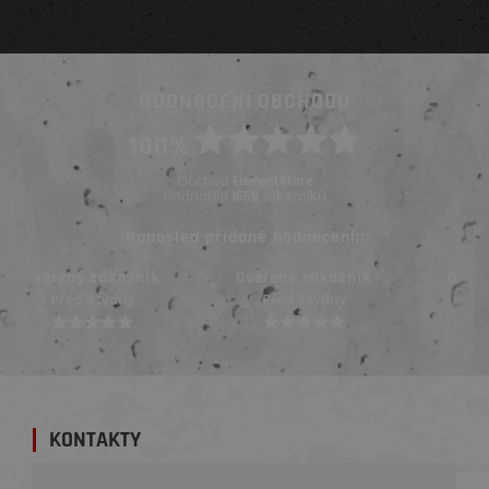
HODNOCENÍ OBCHODU
100%
Obchod
ElementStore
hodnotilo
zákazníků
1669
Naposled přidané hodnocení::
Ověřený zákazník
Ověřený zákazník
Před 3 týdny
Před 3 týdny
KONTAKTY