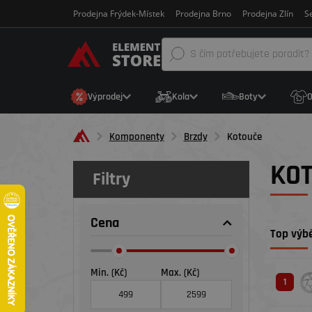
Prodejna Frýdek-Místek
Prodejna Brno
Prodejna Zlín
Se
Výprodej
Kola
Boty
O
Komponenty
Brzdy
Kotouče
KO
Filtry
Cena
Top výbě
Min. (Kč)
Max. (Kč)
1