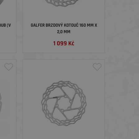
UB (V
GALFER BRZDOVÝ KOTOUČ 160 MM X
2,0 MM
1 099
Kč