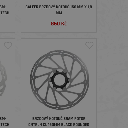
SM-
GALFER BRZDOVÝ KOTOUČ 160 MM X 1,8
 TECH
MM
850
Kč
SM-
BRZDOVÝ KOTOUČ SRAM ROTOR
 TECH
CNTRLN CL 160MM BLACK ROUNDED