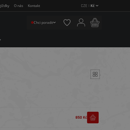
CZE |
Kč
jížďky
O nás
Kontakt
Chci poradit
´
850 Kč