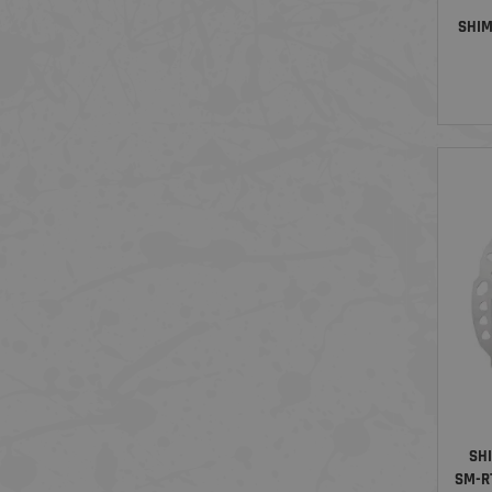
SHIM
SH
SM-R