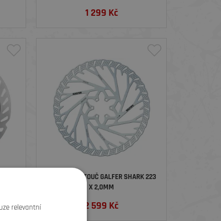
1 299
Kč
A-ACE
BRZDOVÝ KOTOUČ GALFER SHARK 223
M PRO
X 2,0MM
L
2 599
Kč
uze relevantní