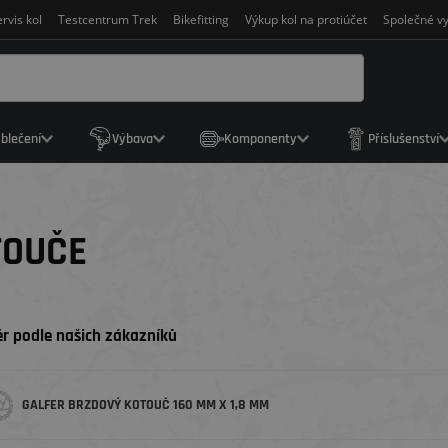
rvis kol
Testcentrum Trek
Bikefitting
Výkup kol na protiúčet
Společné vy
blečení
Výbava
Komponenty
Příslušenství
TOUČE
r podle našich zákazníků
GALFER BRZDOVÝ KOTOUČ 160 MM X 1,8 MM