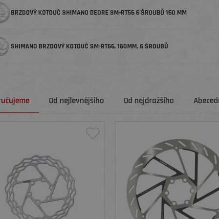
BRZDOVÝ KOTOUČ SHIMANO DEORE SM-RT56 6 ŠROUBŮ 160 MM
SHIMANO BRZDOVÝ KOTOUČ SM-RT66, 160MM, 6 ŠROUBŮ
ručujeme
Od nejlevnějšího
Od nejdražšího
Abecedn