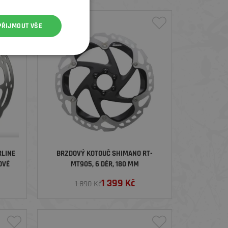
PŘIJMOUT VŠE
SLEVA
RLINE
BRZDOVÝ KOTOUČ SHIMANO RT-
OVÉ
MT905, 6 DĚR, 180 MM
1 399
Kč
1 890 Kč