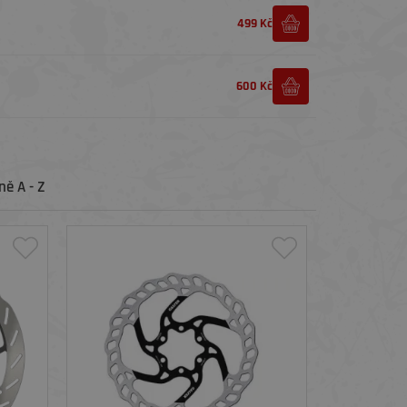
499 Kč
600 Kč
ě A - Z