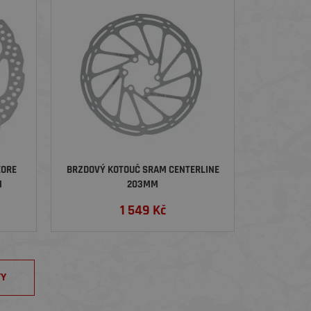
EORE
BRZDOVÝ KOTOUČ SRAM CENTERLINE
M
203MM
1 549
Kč
TY