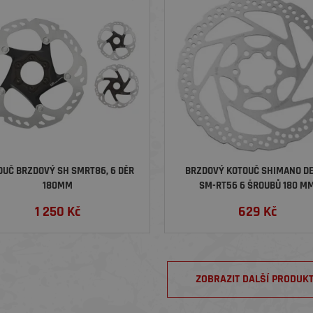
OUČ BRZDOVÝ SH SMRT86, 6 DĚR
BRZDOVÝ KOTOUČ SHIMANO D
180MM
SM-RT56 6 ŠROUBŮ 180 M
1 250
Kč
629
Kč
ZOBRAZIT DALŠÍ PRODUK