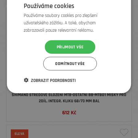
Používáme cookies
Používáme soubory cookies pro zlepšení
uživatelského zážitku. A také, abychom
zobrazovali pouze relevantní reklamu.
PŘIJMOUT VŠE
ODMÍTNOUT VŠE
ZOBRAZIT PODROBNOSTI
SHIMANO STŘEDOVÉ SLOŽENÍ MTB-OSTATNÍ BB-MT801 MISKY PRO
2DÍL. INTEGR. KLIKU 68/73 MM BAL
612
Kč
SLEVA