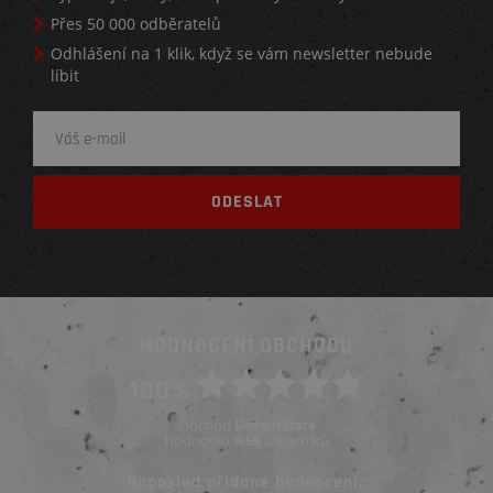
Přes 50 000 odběratelů
Odhlášení na 1 klik, když se vám newsletter nebude
líbit
HODNOCENÍ OBCHODU
100%
Obchod
ElementStore
hodnotilo
zákazníků
1669
Naposled přidané hodnocení::