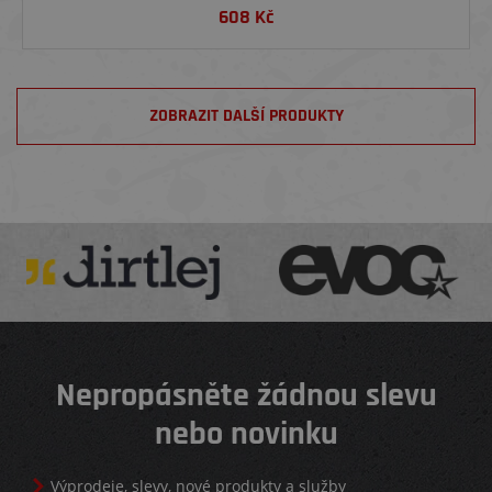
608
Kč
ZOBRAZIT DALŠÍ PRODUKTY
Nepropásněte žádnou slevu
nebo novinku
Výprodeje, slevy, nové produkty a služby