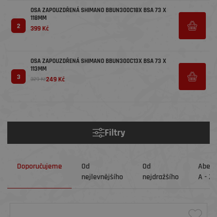
OSA ZAPOUZDŘENÁ SHIMANO BBUN300C18X BSA 73 X
118MM
2
399 Kč
OSA ZAPOUZDŘENÁ SHIMANO BBUN300C13X BSA 73 X
113MM
3
249 Kč
329 Kč
Filtry
Doporučujeme
Od
Od
Abec
nejlevnějšího
nejdražšího
A - Z