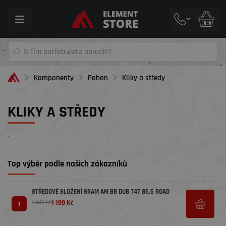
Toggle
navigation
Komponenty
Pohon
Kliky a středy
KLIKY A STŘEDY
´
Top výběr podle našich zákazníků
STŘEDOVÉ SLOŽENÍ SRAM AM BB DUB T47 85.5 ROAD
1 199 Kč
1 449 Kč
1