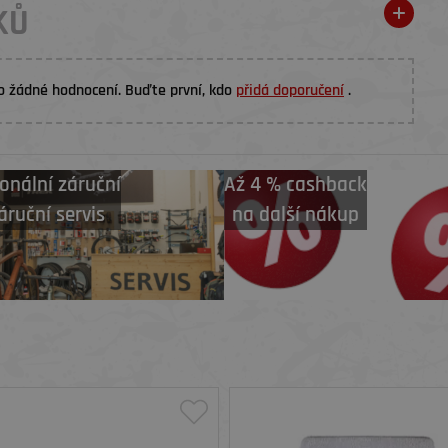
KŮ
o žádné hodnocení. Buďte první, kdo
přidá doporučení
.
onální záruční
Až 4 % cashback
áruční servis
na další nákup