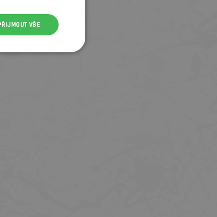
PŘIJMOUT VŠE
KAZETA SRAM AM CS PG-1070 10
GUMOVÉ PŘEVLEKY PÁK SRAM H
RYCHLOSTNÍ 11-36T
COVERS ED ETAP AXS BLK PAI
1 599 Kč
699 Kč
2 499 Kč
1 049 Kč