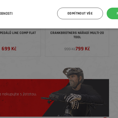
OBNOSTI
ODMÍTNOUT VŠE
PEDÁLŮ LINE COMP FLAT
CRANKBROTNERS NÁŘADÍ MULTI-20
TOOL
699 Kč
799 Kč
999 Kč
 nakupujte s jistotou.