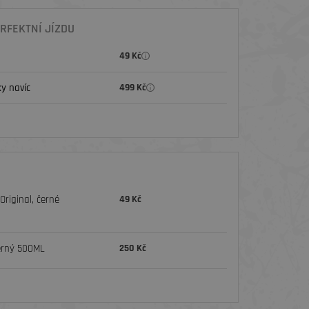
RFEKTNÍ JÍZDU
49 Kč
y navíc
499 Kč
riginal, černé
49 Kč
erný 500ML
250 Kč