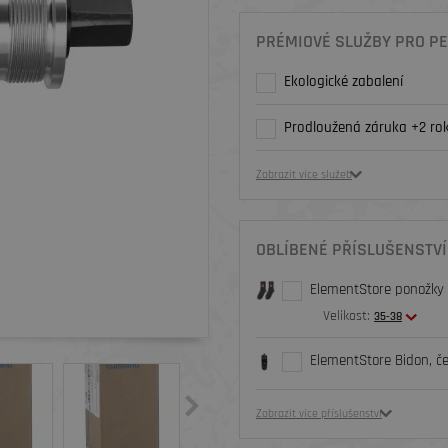
PRÉMIOVÉ SLUŽBY PRO PE
Ekologické zabalení
Prodloužená záruka +2 rok
Zobrazit více služeb
OBLÍBENÉ PŘÍSLUŠENSTVÍ
ElementStore ponožky O
Velikost:
35-38
ElementStore Bidon, č
Zobrazit více příslušenství