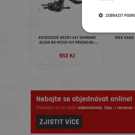
ZOBRAZIT PODR
KOTOUČOVÉ BRZDY SET SHIMANO
TREK SADA 
ALTUS BR-MT201-KIT PŘEDNÍ/BL-
MT201 BEZ ADAPT POLYMER
SMBH59/1000MM - ČERNÁ
952 Kč
Nebojte se objednávat online!
Podívejte se na naše
videonávody
,
tipy
a
recenze
a
ZJISTIT VÍCE