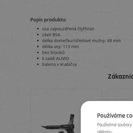
Popis produktu:
osa zapouzdřená čtyřhran
závit BSA
délka domečku/středové mufny: 68 mm
délka osy: 113 mm
bez šroubů
k sadě ALIVIO
baleno v krabičce
Zákazníc
Používáme co
Používáme soubory c
reklamu.