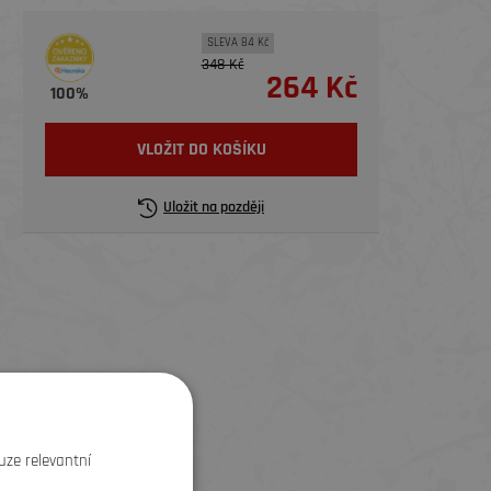
SLEVA 84 Kč
348 Kč
264 Kč
100%
VLOŽIT DO KOŠÍKU
Uložit na později
SLEVA
SLEVA
uze relevantní