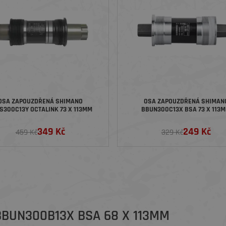
OSA ZAPOUZDŘENÁ SHIMANO
OSA ZAPOUZDŘENÁ SHIMAN
S300C13Y OCTALINK 73 X 113MM
BBUN300C13X BSA 73 X 113
349 Kč
249 Kč
459 Kč
329 Kč
BUN300B13X BSA 68 X 113MM