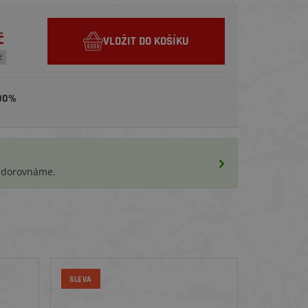
č
VLOŽIT DO KOŠÍKU
č
00%
i dorovnáme.
SLEVA