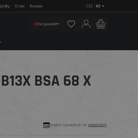
CZE |
Kč
jížďky
O nás
Kontakt
Chci poradit
13X BSA 68 X
Osobní vyzvednutí na
pobočkách