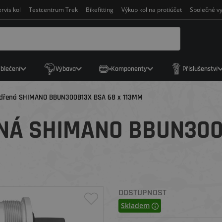
rvis kol
Testcentrum Trek
Bikefitting
Výkup kol na protiúčet
Společné vy
blečení
Výbava
Komponenty
Příslušenství
dřená SHIMANO BBUN300B13X BSA 68 x 113MM
NÁ SHIMANO BBUN300B
DOSTUPNOST
Skladem