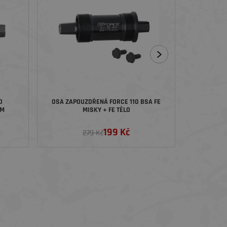
O
OSA ZAPOUZDŘENÁ FORCE 110 BSA FE
KOTÚČ 
MM
MISKY + FE TĚLO
199 Kč
279 Kč