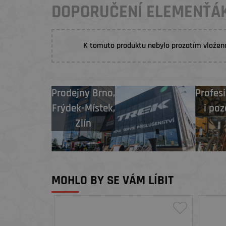
DOPORUČENÍ ELEMENŤÁ
K tomuto produktu nebylo prozatím vložen
Prodejny
Brno
,
Profesi
Frýdek-Místek
,
i poz
Zlín
MOHLO BY SE VÁM LÍBIT