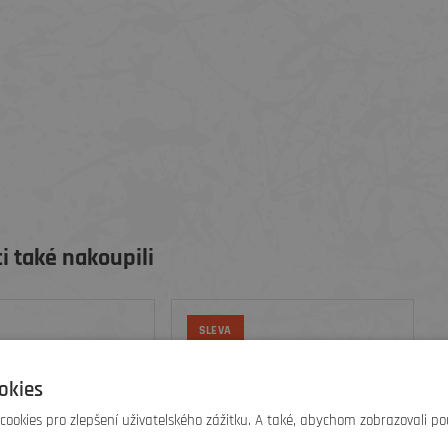
i také nakoupili
SLEVA
okies
ookies pro zlepšení uživatelského zážitku. A také, abychom zobrazovali po