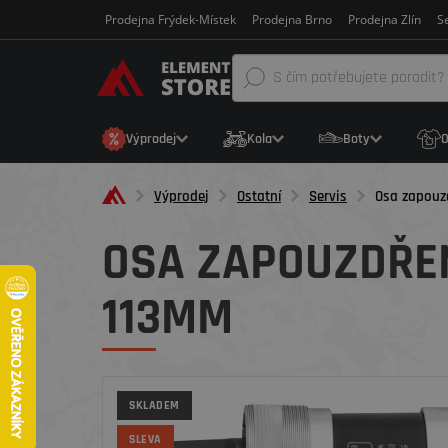
Prodejna Frýdek-Místek
Prodejna Brno
Prodejna Zlín
Se
Výprodej
Kola
Boty
O
Výprodej
Ostatní
Servis
Osa zapouz
OSA ZAPOUZDŘE
113MM
SKLADEM
SLEVA