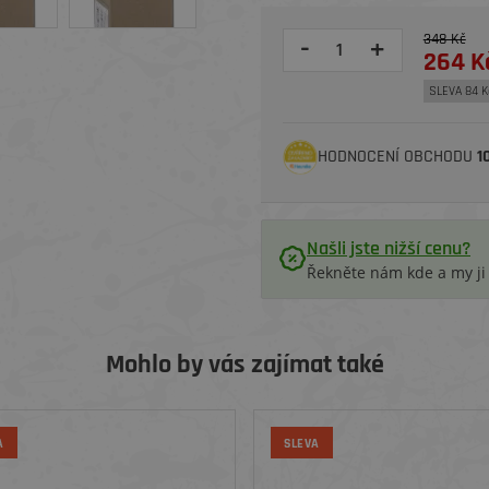
348 Kč
-
+
264 K
SLEVA 84 K
HODNOCENÍ OBCHODU
1
Našli jste nižší cenu?
Řekněte nám kde a my j
Mohlo by vás zajímat také
A
SLEVA