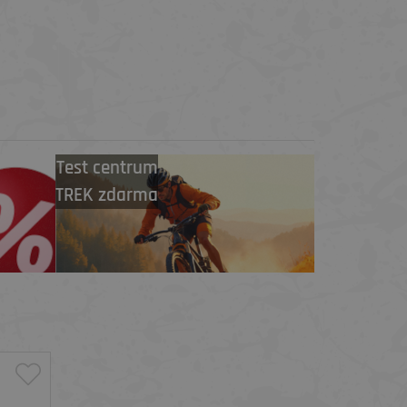
Test centrum
TREK zdarma