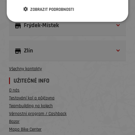
Brno
ZOBRAZIT PODROBNOSTI
Frýdek-Místek
Zlín
Všechny kontakty
UŽITEČNÉ INFO
O nás
Testování kol a půjčovna
Teambuilding na kolech
Věrnostní program / Cashback
Bazar
Mapa Bike Center