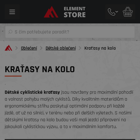
Toggle
navigation
Oblečení
Dětské oblečení
Kraťasy na kolo
KRAŤASY NA KOLO
´
Dětské cyklistické kraťasy
jsou navrženy pro maximální pohodlí
a volnost pohybu malých cyklistů. Díky kvalitním materiálům a
ergonomickému střihu poskytují optimální podporu při každé
jízdě, ať už na silnici, v terénu nebo při delších výletech. S našimi
dětskými kraťasy na kolo budou vaši malí jezdci připraveni na
jakoukoli cyklistickou výzvu, a to v maximálním komfortu.