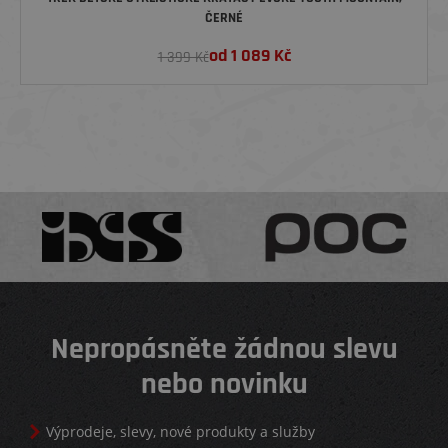
ČERNÉ
od
1 089
Kč
1 399 Kč
Nepropásněte žádnou slevu
nebo novinku
Výprodeje, slevy, nové produkty a služby