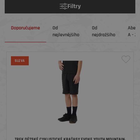
Filtry
Doporučujeme
Od
Od
Abec
nejlevnějšího
nejdražšího
A - Z
SLEVA
TREK DĚTSKÉ CYKLISTICKÉ KRAŤASY EVOKE YOUTH MOUNTAIN,