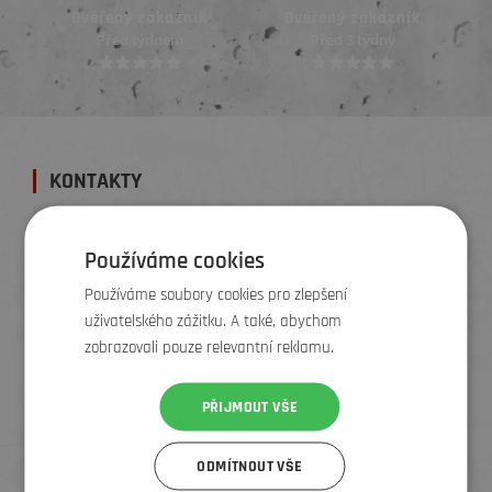
Ověřený zákazník
Ověřený zákazník
Před týdnem
Před 3 týdny
KONTAKTY
E-shop
Používáme cookies
Online objednávky, expedice, dodání, výměny, vratky,
Používáme soubory cookies pro zlepšení
reklamace
uživatelského zážitku. A také, abychom
Kontakty
+420 724 366 440
zobrazovali pouze relevantní reklamu.
info@elementstore.cz
PŘIJMOUT VŠE
PRODEJNY, SERVIS A TESTCENTRUM
ODMÍTNOUT VŠE