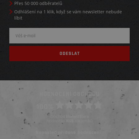
Přes 50 000 odběratelů
Odhlášení na 1 klik, když se vám newsletter nebude
líbit
HODNOCENÍ OBCHODU
100%
Obchod
ElementStore
hodnotilo
zákazníků
1669
Naposled přidané hodnocení::