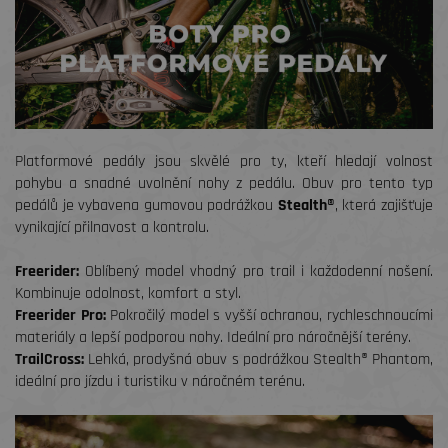
Platformové pedály jsou skvělé pro ty, kteří hledají volnost
pohybu a snadné uvolnění nohy z pedálu. Obuv pro tento typ
pedálů je vybavena gumovou podrážkou
Stealth®
, která zajišťuje
vynikající přilnavost a kontrolu.
Freerider:
Oblíbený model vhodný pro trail i každodenní nošení.
Kombinuje odolnost, komfort a styl.
Freerider Pro:
Pokročilý model s vyšší ochranou, rychleschnoucími
materiály a lepší podporou nohy. Ideální pro náročnější terény.
TrailCross:
Lehká, prodyšná obuv s podrážkou Stealth® Phantom,
ideální pro jízdu i turistiku v náročném terénu.