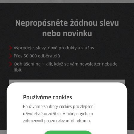
Nepropásněte žádnou slevu
nebo novinku
Výprodeje, slevy, nové produkty a služby
Přes 50 000 odběratelů
Odhlášení na 1 klik, když se vám newsletter nebude
líbit
Používáme cookies
Používáme soubory cookies pro zlepšení
uživatelského zážitku. A také, abychom
zobrazovali pouze relevantní reklamu.