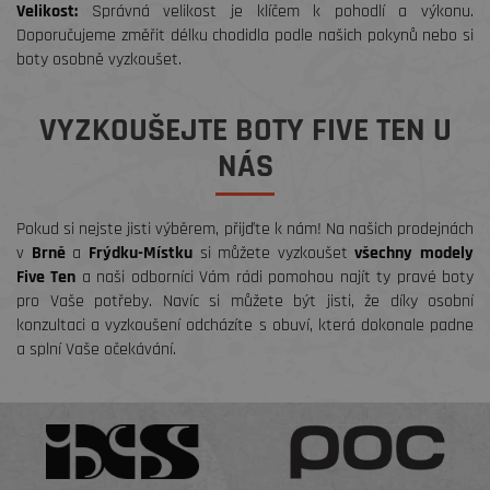
Velikost:
Správná velikost je klíčem k pohodlí a výkonu.
Doporučujeme změřit délku chodidla podle našich pokynů nebo si
boty osobně vyzkoušet.
VYZKOUŠEJTE BOTY FIVE TEN U
NÁS
Pokud si nejste jisti výběrem, přijďte k nám! Na našich prodejnách
v
Brně
a
Frýdku-Místku
si můžete vyzkoušet
všechny modely
Five Ten
a naši odborníci Vám rádi pomohou najít ty pravé boty
pro Vaše potřeby. Navíc si můžete být jisti, že díky osobní
konzultaci a vyzkoušení odcházíte s obuví, která dokonale padne
a splní Vaše očekávání.