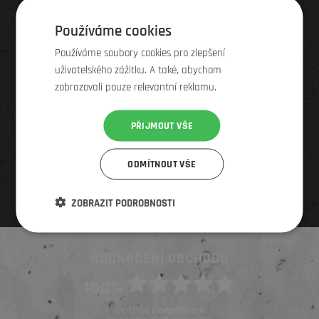
Používáme cookies
Výprodeje, slevy, nové produkty a služby
Přes 50 000 odběratelů
Používáme soubory cookies pro zlepšení
Odhlášení na 1 klik, když se vám newsletter nebude
uživatelského zážitku. A také, abychom
líbit
zobrazovali pouze relevantní reklamu.
PŘIJMOUT VŠE
ODMÍTNOUT VŠE
ZOBRAZIT PODROBNOSTI
HODNOCENÍ OBCHODU
100%
Obchod
ElementStore