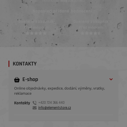
hodnotilo
zákazníků
1669
Naposled přidané hodnocení::
ník
Ověřený zákazník
Ověřený zákazník
Před měsícem
Před měsícem
KONTAKTY
E-shop
Online objednávky, expedice, dodání, výměny, vratky,
reklamace
Kontakty
+420 724 366 440
info@elementstore.cz