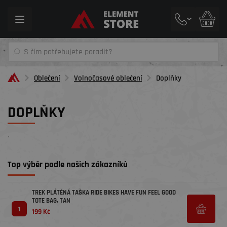
Toggle
navigation
Oblečení
Volnočasové oblečení
Doplňky
DOPLŇKY
´
Top výběr podle našich zákazníků
TREK PLÁTĚNÁ TAŠKA RIDE BIKES HAVE FUN FEEL GOOD
TOTE BAG, TAN
1
199 Kč