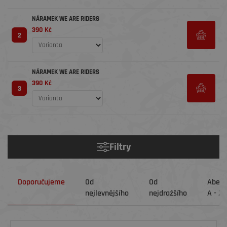
NÁRAMEK WE ARE RIDERS
390 Kč
2
NÁRAMEK WE ARE RIDERS
390 Kč
3
Filtry
Doporučujeme
Od
Od
Abec
nejlevnějšího
nejdražšího
A - Z