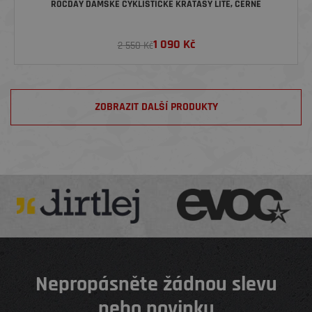
ROCDAY DÁMSKÉ CYKLISTICKÉ KRAŤASY LITE, ČERNÉ
1 090
Kč
2 550 Kč
ZOBRAZIT DALŠÍ PRODUKTY
Nepropásněte žádnou slevu
nebo novinku