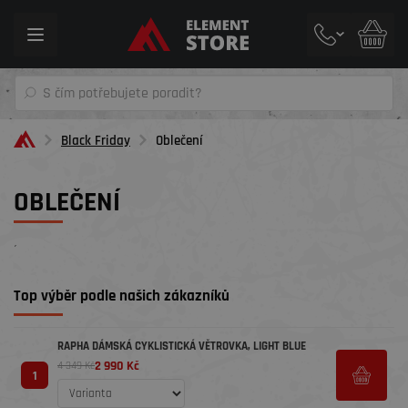
Toggle
navigation
Black Friday
Oblečení
OBLEČENÍ
´
Top výběr podle našich zákazníků
RAPHA DÁMSKÁ CYKLISTICKÁ VĚTROVKA, LIGHT BLUE
2 990 Kč
4 349 Kč
1