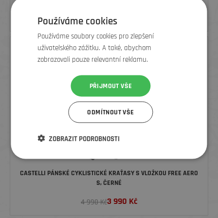
od
2 319
Kč
2 790 Kč
Používáme cookies
Používáme soubory cookies pro zlepšení
uživatelského zážitku. A také, abychom
SLEVA
zobrazovali pouze relevantní reklamu.
PŘIJMOUT VŠE
ODMÍTNOUT VŠE
ZOBRAZIT PODROBNOSTI
CASTELLI PÁNSKÉ CYKLISTICKÉ KRAŤASY S VLOŽKOU FREE AERO
S, ČERNÉ
3 990
Kč
4 990 Kč