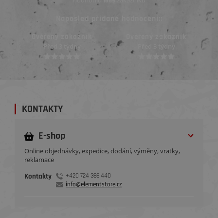
hodnotilo
zákazníků
1669
Naposled přidané hodnocení::
Ověřený zákazník
Ověřený zákazník
Před 3 týdny
Před 3 týdny
KONTAKTY
E-shop
Online objednávky, expedice, dodání, výměny, vratky,
reklamace
Kontakty
+420 724 366 440
info@elementstore.cz