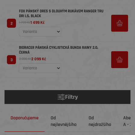
FOX PÁNSKÝ DRES S DLOUHÝM RUKÁVEM RANGER TRU
DRI LS, BLACK
1 499 Kč
1 799 Kč
2
BIORACER PÁNSKÁ CYKLISTICKÁ BUNDA RAINY 2.0,
ČERNÁ
2 099 Kč
3 800 Kč
3
Filtry
Doporučujeme
Od
Od
Abec
nejlevnějšího
nejdražšího
A - Z