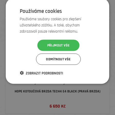
399
Kč
600 Kč
Používáme cookies
Používáme soubory cookies pro zlepšení
uživatelského zážitku. A také, abychom
zobrazovali pouze relevantní reklamu.
PŘIJMOUT VŠE
ODMÍTNOUT VŠE
ZOBRAZIT PODROBNOSTI
HOPE KOTOUČOVÁ BRZDA TECH4 E4 BLACK (PRAVÁ BRZDA)
6 650
Kč