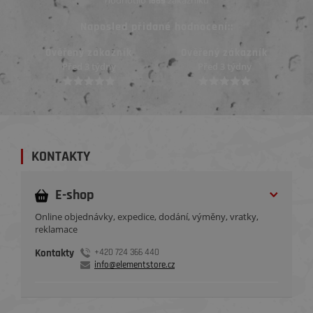
hodnotilo
zákazníků
1669
Naposled přidané hodnocení::
Ověřený zákazník
Ověřený zákazník
Před 3 týdny
Před 3 týdny
KONTAKTY
E-shop
Online objednávky, expedice, dodání, výměny, vratky,
reklamace
Kontakty
+420 724 366 440
info@elementstore.cz