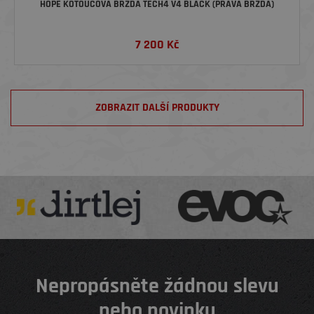
HOPE KOTOUČOVÁ BRZDA TECH4 V4 BLACK (PRAVÁ BRZDA)
7 200
Kč
ZOBRAZIT DALŠÍ PRODUKTY
Nepropásněte žádnou slevu
nebo novinku