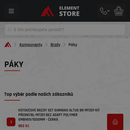
Toggle
navigation
Komponenty
Brzdy
Páky
PÁKY
´
Top výběr podle našich zákazníků
KOTOUČOVÉ BRZDY SET SHIMANO ALTUS BR-MT201-KIT
PŘEDNÍ/BL-MT201 BEZ ADAPT POLYMER
SMBH59/1000MM - ČERNÁ
1
952 Kč