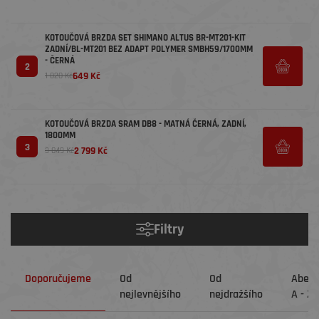
KOTOUČOVÁ BRZDA SET SHIMANO ALTUS BR-MT201-KIT
ZADNÍ/BL-MT201 BEZ ADAPT POLYMER SMBH59/1700MM
- ČERNÁ
2
649 Kč
1 020 Kč
KOTOUČOVÁ BRZDA SRAM DB8 - MATNÁ ČERNÁ, ZADNÍ,
1800MM
3
2 799 Kč
3 849 Kč
Filtry
Doporučujeme
Od
Od
Abec
nejlevnějšího
nejdražšího
A - Z