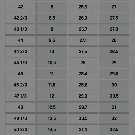
42
8
25,9
27
42 2/3
8,5
26,3
27,5
43 1/3
9
26,7
27,8
44
9,5
27,1
28
44 2/3
10
27,6
28,5
45 1/3
10,5
28
29
46
11
28,4
29,5
46 2/3
11,5
28,8
30
47 1/3
12
29,3
30,5
48
12,5
29,7
31
49 1/3
13,5
30,5
32
50 2/3
14,5
31,4
32,5