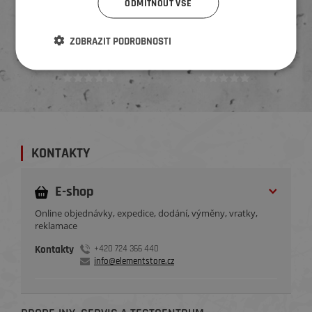
ODMÍTNOUT VŠE
Naposled přidané hodnocení::
ZOBRAZIT PODROBNOSTI
Ověřený zákazník
Ověřený zákazník
Před týdnem
Před 3 týdny
KONTAKTY
E-shop
Online objednávky, expedice, dodání, výměny, vratky,
reklamace
Kontakty
+420 724 366 440
info@elementstore.cz