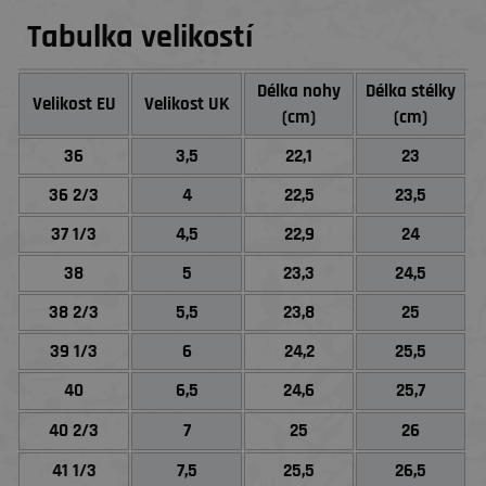
Tabulka velikostí
Délka nohy
Délka stélky
Velikost EU
Velikost UK
(cm)
(cm)
36
3,5
22,1
23
36 2/3
4
22,5
23,5
37 1/3
4,5
22,9
24
38
5
23,3
24,5
38 2/3
5,5
23,8
25
39 1/3
6
24,2
25,5
40
6,5
24,6
25,7
40 2/3
7
25
26
41 1/3
7,5
25,5
26,5