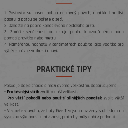
1. Postavte se bosou nohou na rovný povrch, například na list
papíru, a patou se opřete o zeď.
2. Označte na papíře konec svého nejdelšího prstu.
3. Změřte vzdálenost od okraje papíru k označenému bodu
pomocí pravítka nebo metru.
4. Naměřenou hodnotu v centimetrech použijte jako vodítko pro
výběr správné velikosti obuvi.
PRAKTICKÉ TIPY
Pokud je délka chodidla mezi dvěma velikostmi, doporučujeme:
-
Pro těsnější střih
zvolit menší velikost.
-
Pro větší pohodlí nebo použití silnějších ponožek
zvolit větší
velikost.
- Vezměte v úvahu, že boty Five Ten jsou navrženy s ohledem na
vysokou výkonnost a přesnost, proto by měly dobře padnout.