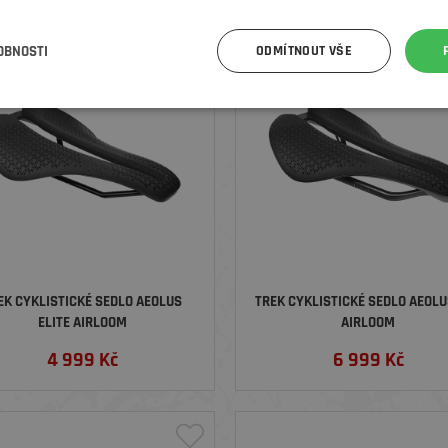
OBNOSTI
ODMÍTNOUT VŠE
EK CYKLISTICKÉ SEDLO AEOLUS
TREK CYKLISTICKÉ SEDLO AEOLU
ELITE AIRLOOM
AIRLOOM
4 999
Kč
6 999
Kč