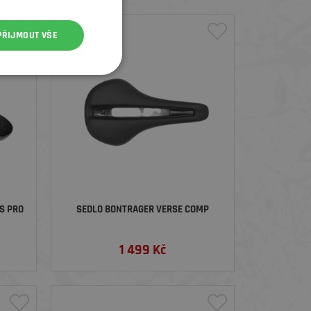
PŘIJMOUT VŠE
S PRO
SEDLO BONTRAGER VERSE COMP
1 499
Kč