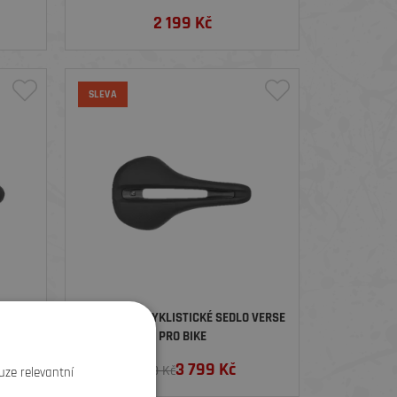
2 199
Kč
SLEVA
FLUID
BONTRAGER CYKLISTICKÉ SEDLO VERSE
PRO BIKE
3 799
Kč
5 799 Kč
uze relevantní