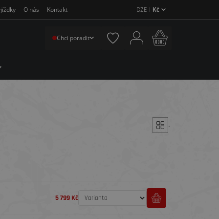
CZE |
Kč
jížďky
O nás
Kontakt
Chci poradit
´
5 799 Kč