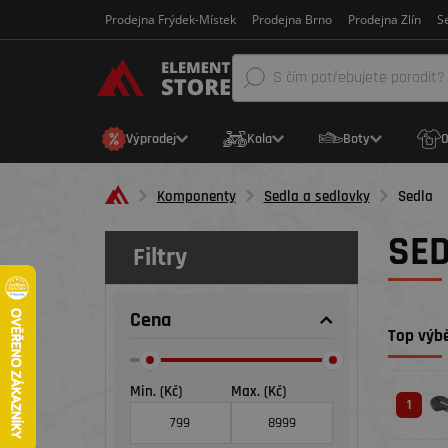
Prodejna Frýdek-Místek
Prodejna Brno
Prodejna Zlín
Se
Výprodej
Kola
Boty
O
Komponenty
Sedla a sedlovky
Sedla
SE
Filtry
Cena
Top výbě
Min. (Kč)
Max. (Kč)
1