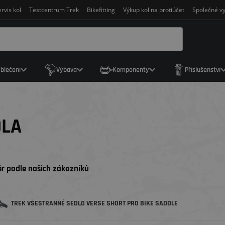
rvis kol
Testcentrum Trek
Bikefitting
Výkup kol na protiúčet
Společné vy
blečení
Výbava
Komponenty
Příslušenství
DLA
r podle našich zákazníků
TREK VŠESTRANNÉ SEDLO VERSE SHORT PRO BIKE SADDLE