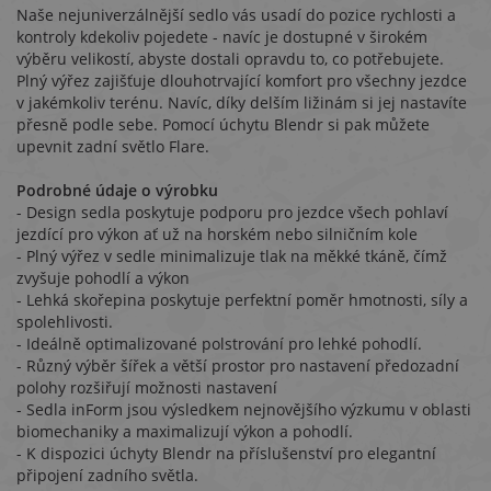
Naše nejuniverzálnější sedlo vás usadí do pozice rychlosti a
kontroly kdekoliv pojedete - navíc je dostupné v širokém
výběru velikostí, abyste dostali opravdu to, co potřebujete.
Plný výřez zajišťuje dlouhotrvající komfort pro všechny jezdce
v jakémkoliv terénu. Navíc, díky delším ližinám si jej nastavíte
přesně podle sebe. Pomocí úchytu Blendr si pak můžete
upevnit zadní světlo Flare.
Podrobné údaje o výrobku
- Design sedla poskytuje podporu pro jezdce všech pohlaví
jezdící pro výkon ať už na horském nebo silničním kole
- Plný výřez v sedle minimalizuje tlak na měkké tkáně, čímž
zvyšuje pohodlí a výkon
- Lehká skořepina poskytuje perfektní poměr hmotnosti, síly a
spolehlivosti.
- Ideálně optimalizované polstrování pro lehké pohodlí.
- Různý výběr šířek a větší prostor pro nastavení předozadní
polohy rozšiřují možnosti nastavení
- Sedla inForm jsou výsledkem nejnovějšího výzkumu v oblasti
biomechaniky a maximalizují výkon a pohodlí.
- K dispozici úchyty Blendr na příslušenství pro elegantní
připojení zadního světla.