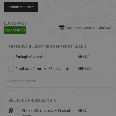
270mm x 135mm
DOSTUPNOST
Osobní vyzvednutí na
pobočkách
Skladem
PRÉMIOVÉ SLUŽBY PRO PERFEKTNÍ JÍZDU
Ekologické zabalení
49 Kč
Prodloužená záruka +2 roky navíc
499 Kč
Zobrazit více služeb
OBLÍBENÉ PŘÍSLUŠENSTVÍ
ElementStore ponožky Original,
49 Kč