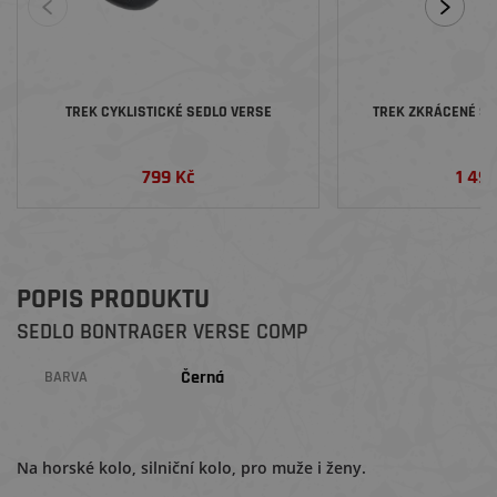
TREK CYKLISTICKÉ SEDLO VERSE
TREK ZKRÁCENÉ SE
799 Kč
1 49
POPIS PRODUKTU
SEDLO BONTRAGER VERSE COMP
Černá
BARVA
Na horské kolo, silniční kolo, pro muže i ženy.