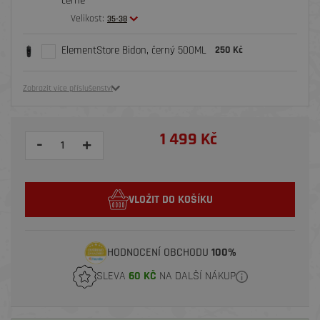
černé
Velikost:
35-38
ElementStore Bidon, černý 500ML
250 Kč
Zobrazit více příslušenství
1 499 Kč
-
+
VLOŽIT DO KOŠÍKU
HODNOCENÍ OBCHODU
100%
SLEVA
60 KČ
NA DALŠÍ NÁKUP