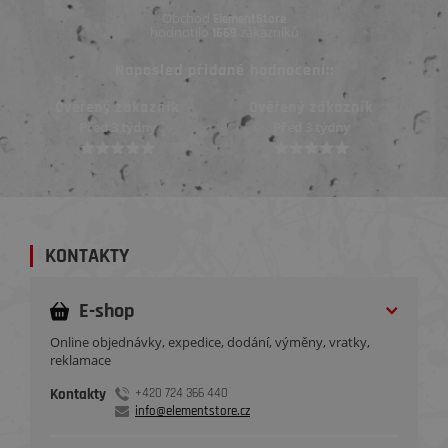
Obchod
ElementStore
hodnotilo
zákazníků
1669
Naposled přidané hodnocení::
Ověřený zákazník
Ověřený zákazník
Před 3 týdny
Před 3 týdny
KONTAKTY
E-shop
Online objednávky, expedice, dodání, výměny, vratky,
reklamace
Kontakty
+420 724 366 440
info@elementstore.cz