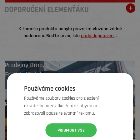
DOPORUČENÍ ELEMENŤÁKŮ
K tomuto produktu nebylo prozatím vloženo žádné
hodnocení. Buďte první, kdo
přidá doporučení
.
Prodejny
Brno
,
Frýdek-Místek
,
Zlín
Používáme cookies
Používáme soubory cookies pro zlepšení
Profesionální záruční
uživatelského zážitku. A také, abychom
i pozáruční servis
zobrazovali pouze relevantní reklamu.
PŘIJMOUT VŠE