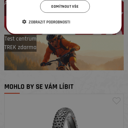
Až 4 % cashback
ODMÍTNOUT VŠE
na další nákup
ZOBRAZIT PODROBNOSTI
Test centrum
TREK zdarma
MOHLO BY SE VÁM LÍBIT