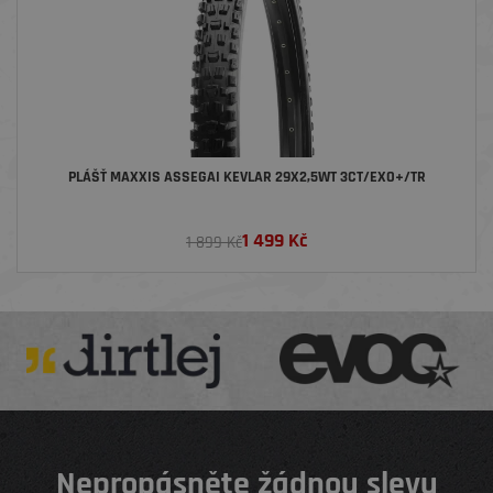
PLÁŠŤ MAXXIS ASSEGAI KEVLAR 29X2,5WT 3CT/EXO+/TR
1 499
Kč
1 899 Kč
Nepropásněte žádnou slevu