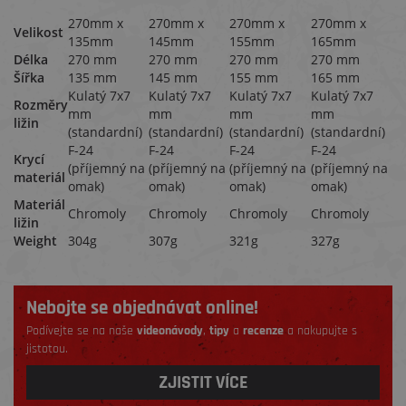
270mm x
270mm x
270mm x
270mm x
Velikost
135mm
145mm
155mm
165mm
Délka
270 mm
270 mm
270 mm
270 mm
Šířka
135 mm
145 mm
155 mm
165 mm
Kulatý 7x7
Kulatý 7x7
Kulatý 7x7
Kulatý 7x7
Rozměry
mm
mm
mm
mm
ližin
(standardní)
(standardní)
(standardní)
(standardní)
F-24
F-24
F-24
F-24
Krycí
(příjemný na
(příjemný na
(příjemný na
(příjemný na
materiál
omak)
omak)
omak)
omak)
Materiál
Chromoly
Chromoly
Chromoly
Chromoly
ližin
Weight
304g
307g
321g
327g
Nebojte se objednávat online!
Podívejte se na naše
videonávody
,
tipy
a
recenze
a nakupujte s
jistotou.
ZJISTIT VÍCE