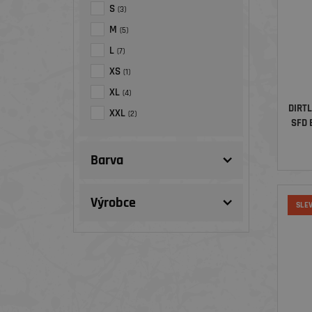
S
(3)
M
(5)
L
(7)
XS
(1)
XL
(4)
DIRT
XXL
(2)
SFD 
Barva
Výrobce
SLE