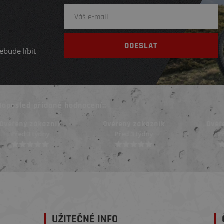
ebude líbit
Naposled přidané hodnocení::
Ověřený zákazník
Ověřený zákazník
Ověř
Před 3 týdny
Před 3 týdny
Př
UŽITEČNÉ INFO