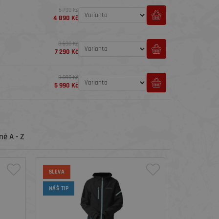
5 790 Kč
4 890 Kč
8 690 Kč
7 290 Kč
8 890 Kč
5 990 Kč
ě A - Z
SLEVA
NÁŠ TIP