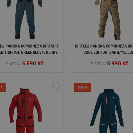
LEJ PÁNSKÁ KOMBINÉZA DIRTSUIT
DIRTLEJ PÁNSKÁ KOMBINÉZA DI
EDITION V.4, GREENBLUE/CHERRY
CORE EDITION, SAND/YELL
6 590
Kč
5 990
Kč
9 490 Kč
8 690 Kč
VA
SLEVA