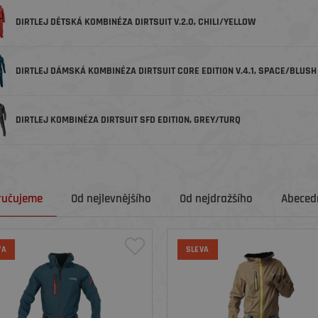
DIRTLEJ DĚTSKÁ KOMBINÉZA DIRTSUIT V.2.0, CHILI/YELLOW
DIRTLEJ DÁMSKÁ KOMBINÉZA DIRTSUIT CORE EDITION V.4.1, SPACE/BLUSH
DIRTLEJ KOMBINÉZA DIRTSUIT SFD EDITION, GREY/TURQ
ručujeme
Od nejlevnějšího
Od nejdražšího
Abecedn
VA
SLEVA