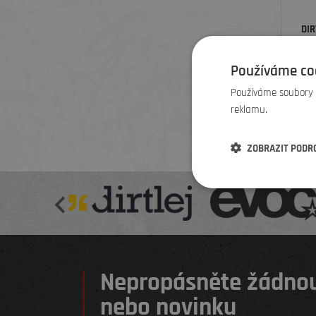
DIR
Používáme co
Používáme soubory c
reklamu.
ZOBRAZIT PODR
Nepropásněte žádnou
nebo novinku