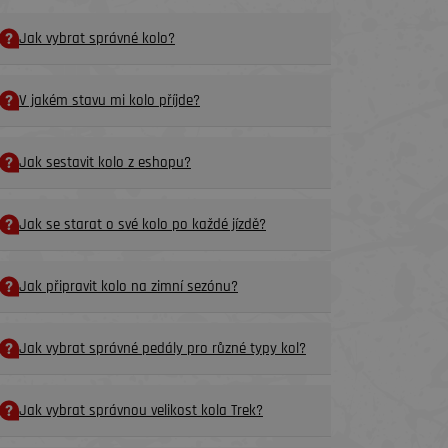
Jak vybrat správné kolo?
V jakém stavu mi kolo příjde?
Jak sestavit kolo z eshopu?
Jak se starat o své kolo po každé jízdě?
Jak připravit kolo na zimní sezónu?
Jak vybrat správné pedály pro různé typy kol?
Jak vybrat správnou velikost kola Trek?