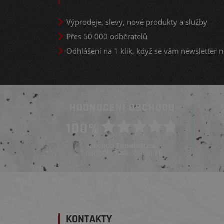
Výprodeje, slevy, nové produkty a služby
Přes 50 000 odběratelů
Odhlášení na 1 klik, když se vám newsletter n
HODNOCENÍ OBCHODU
Ověřený zákazník
100%
Ověřený zákazník
Před týdnem
Před 3 týdny
Obchod
ElementStore
hodnotilo
zákazníků
1669
KONTAKTY