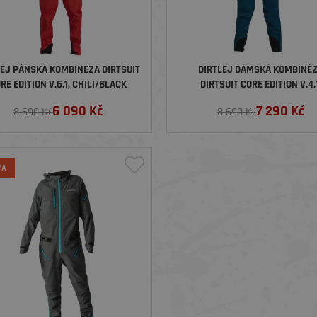
LEJ PÁNSKÁ KOMBINÉZA DIRTSUIT
DIRTLEJ DÁMSKÁ KOMBINÉ
RE EDITION V.6.1, CHILI/BLACK
DIRTSUIT CORE EDITION V.4.1
SPACE/BLUSH
6 090
Kč
7 290
Kč
8 690 Kč
8 690 Kč
VA