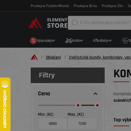
Prodejna Frýdek-Místek
Prodejna Brno
Prodejna Zlín
Se
Výprodej
Kola
Boty
O
Oblečení
Cyklistické bundy, kombinézy, ves
KOM
Filtry
Cena
Kombinézy
scénářích
Min. (Kč)
Max. (Kč)
Top výbě