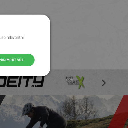
uze relevantní
PŘIJMOUT VŠE