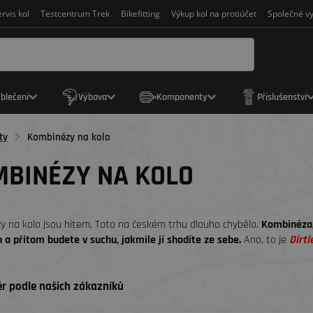
rvis kol
Testcentrum Trek
Bikefitting
Výkup kol na protiúčet
Společné vy
blečení
Výbava
Komponenty
Příslušenství
ty
Kombinézy na kolo
BINÉZY NA KOLO
 na kolo jsou hitem. Toto na českém trhu dlouho chybělo.
Kombinéza, 
 a přitom budete v suchu, jakmile jí shodíte ze sebe.
Ano, to je
Dirtl
r podle našich zákazníků