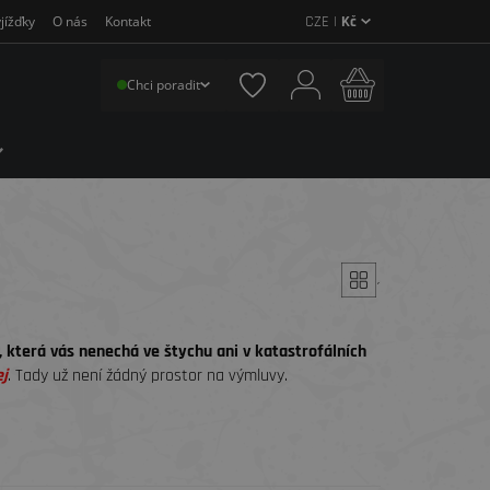
CZE |
Kč
jížďky
O nás
Kontakt
Chci poradit
´
která vás nenechá ve štychu ani v katastrofálních
ej
. Tady už není žádný prostor na výmluvy.