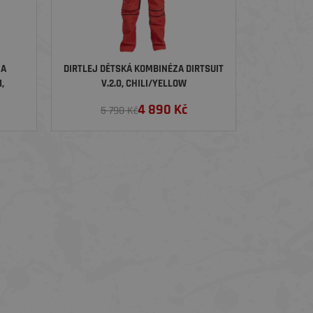
ZA
DIRTLEJ DĚTSKÁ KOMBINÉZA DIRTSUIT
,
V.2.0, CHILI/YELLOW
4 890
Kč
5 790 Kč