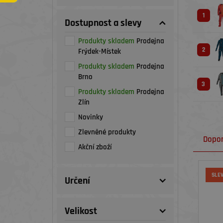
1
Dostupnost a slevy
Produkty skladem
Prodejna
2
Frýdek-Místek
Produkty skladem
Prodejna
Brno
3
Produkty skladem
Prodejna
Zlín
Novinky
Zlevněné produkty
Dopo
Akční zboží
SLE
Určení
Velikost