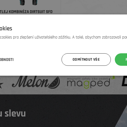
TLEJ KOMBINÉZA DIRTSUIT SFD
EDITION, GREY/TURQ
okies
5 990
Kč
8 890 Kč
ookies pro zlepšení uživatelského zážitku. A také, abychom zobrazovali po
OBNOSTI
ODMÍTNOUT VŠE
 slevu