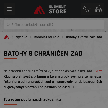
Toggle
navigation
Výbava
Chrániče na kolo
Batohy s chráničem zad
BATOHY S CHRÁNIČEM ZAD
´
Na ochranu zad si nemůžete vybrat spolehlivější firmu než
EVOC
.
Kluci projeli svět s prknem a kolem a pak vyvinuly to nejlepší
řešení pro ochranu vašich zad a integrovaly jej do bezvadných
a vychytaných batohů do posledního detailu
.
Top výběr podle našich zákazníků