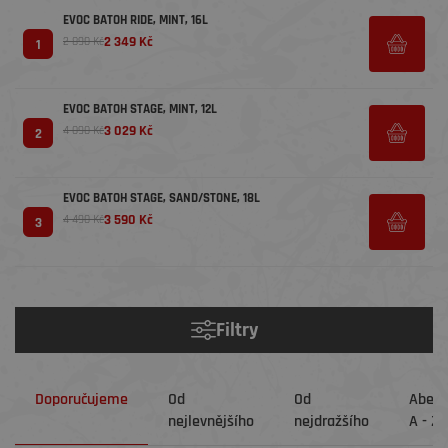
EVOC BATOH RIDE, MINT, 16L
2 349 Kč
2 890 Kč
1
EVOC BATOH STAGE, MINT, 12L
3 029 Kč
4 090 Kč
2
EVOC BATOH STAGE, SAND/STONE, 18L
3 590 Kč
4 490 Kč
3
Filtry
Doporučujeme
Od
Od
Abec
nejlevnějšího
nejdražšího
A - Z