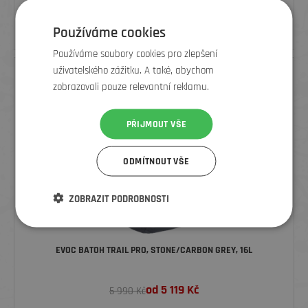
3 590
Kč
Používáme cookies
5 990 Kč
Používáme soubory cookies pro zlepšení
uživatelského zážitku. A také, abychom
zobrazovali pouze relevantní reklamu.
PŘIJMOUT VŠE
ODMÍTNOUT VŠE
ZOBRAZIT PODROBNOSTI
EVOC BATOH TRAIL PRO, STONE/CARBON GREY, 16L
od
5 119
Kč
5 990 Kč