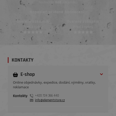
hodnotilo
zákazníků
1669
Naposled přidané hodnocení::
Ověřený zákazník
Ověřený zákazník
Před 3 týdny
Před 3 týdny
KONTAKTY
E-shop
Online objednávky, expedice, dodání, výměny, vratky,
reklamace
Kontakty
+420 724 366 440
info@elementstore.cz