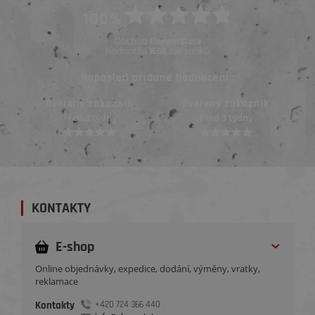
100%
Obchod
ElementStore
hodnotilo
zákazníků
1669
Naposled přidané hodnocení::
Ověřený zákazník
Ověřený zákazník
Před 3 týdny
Před 3 týdny
KONTAKTY
E-shop
Online objednávky, expedice, dodání, výměny, vratky,
reklamace
Kontakty
+420 724 366 440