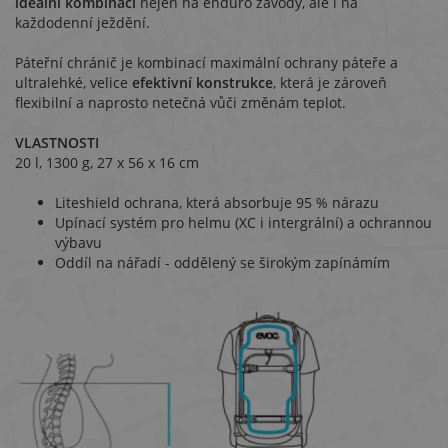
ideální kombinaci
nejen na enduro závody, ale i na
každodenní ježdění.
Páteřní chránič je kombinací maximální ochrany páteře a
ultralehké, velice
efektivní konstrukce
, která je zároveň
flexibilní a naprosto netečná vůči změnám teplot.
VLASTNOSTI
20 l, 1300 g, 27 x 56 x 16 cm
Liteshield ochrana, která absorbuje 95 % nárazu
Upínací systém pro helmu (XC i intergrální) a ochrannou
výbavu
Oddíl na nářadí - oddělený se širokým zapínámím