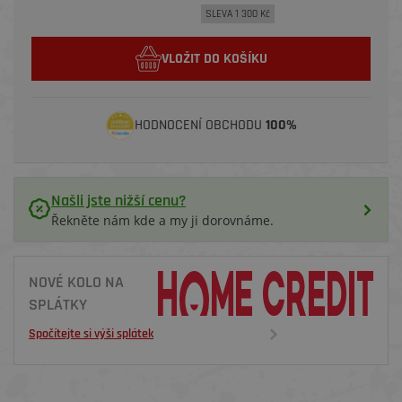
SLEVA 1 300 Kč
VLOŽIT DO KOŠÍKU
HODNOCENÍ OBCHODU
100%
Našli jste nižší cenu?
Řekněte nám kde a my ji dorovnáme.
NOVÉ KOLO NA
SPLÁTKY
Spočítejte si výši splátek