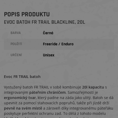
POPIS PRODUKTU
EVOC BATOH FR TRAIL BLACKLINE, 20L
Černá
BARVA
Freeride / Enduro
POUŽITÍ
Unisex
URČENÍ
Evoc FR TRAIL batoh
Vystužený batoh FR TRAIL v sobě kombinuje
20l kapacitu
s
integrovaným
páteřním chráničem
. Samozřejmostí je
ergonomický tvar
, který padne na záda jako ulitý. Batoh se dá
upevnit za pomocí stahovacích popruhů, takže při jízdě drží
pevně na svém místě
a zároveň díky integrovanému páteřáku
poskytuje perfektní ochranu zad. To dělá z tohoto modelu