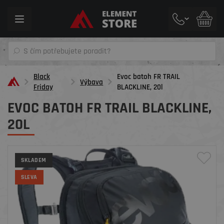
Toggle
navigation
Black
Evoc batoh FR TRAIL
Výbava
Friday
BLACKLINE, 20l
EVOC BATOH FR TRAIL BLACKLINE,
20L
SKLADEM
SLEVA