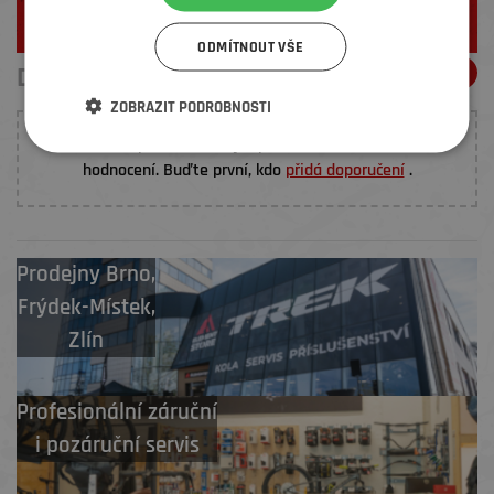
ZJISTIT VÍCE
ODMÍTNOUT VŠE
DOPORUČENÍ ELEMENŤÁKŮ
ZOBRAZIT PODROBNOSTI
K tomuto produktu nebylo prozatím vloženo žádné
hodnocení. Buďte první, kdo
přidá doporučení
.
Prodejny
Brno
,
Frýdek-Místek
,
Zlín
Profesionální záruční
i pozáruční servis