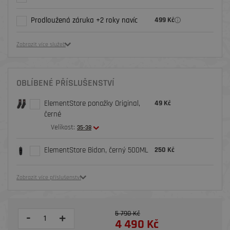
Prodloužená záruka +2 roky navíc
499 Kč
Zobrazit více služeb
OBLÍBENÉ PŘÍSLUŠENSTVÍ
ElementStore ponožky Original,
49 Kč
černé
Velikost:
35-38
ElementStore Bidon, černý 500ML
250 Kč
Zobrazit více příslušenství
5 790 Kč
-
+
4 490 Kč