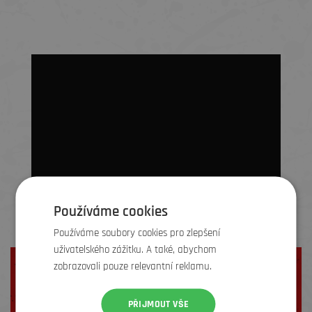
Používáme cookies
Používáme soubory cookies pro zlepšení
uživatelského zážitku. A také, abychom
Nebojte se objednávat online!
zobrazovali pouze relevantní reklamu.
Podívejte se na naše
videonávody
,
tipy
a
recenze
a nakupujte s
jistotou.
PŘIJMOUT VŠE