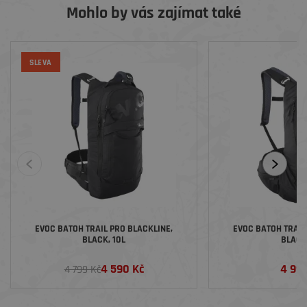
Mohlo by vás zajímat také
SLEVA
EVOC BATOH TRAIL PRO BLACKLINE,
EVOC BATOH TRAIL
BLACK, 10L
BLACK,
4 590 Kč
4 99
4 799 Kč