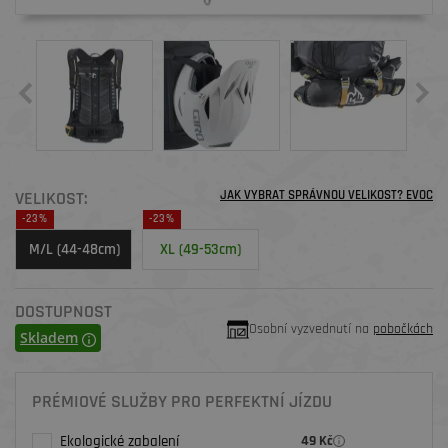
VELIKOST:
JAK VYBRAT SPRÁVNOU VELIKOST? EVOC
-23%
-23%
M/L (44-48cm)
XL (49-53cm)
DOSTUPNOST
Osobní vyzvednutí na
pobočkách
Skladem
PRÉMIOVÉ SLUŽBY PRO PERFEKTNÍ JÍZDU
Ekologické zabalení
49 Kč