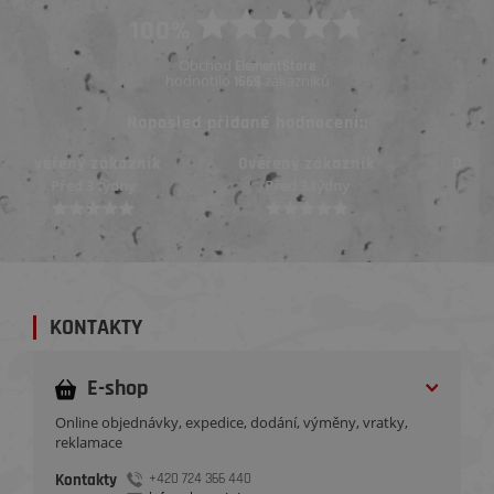
100%
Obchod
ElementStore
hodnotilo
zákazníků
1669
Naposled přidané hodnocení::
Ověřený zákazník
Ověřený zákazník
Před 3 týdny
Před 3 týdny
KONTAKTY
E-shop
Online objednávky, expedice, dodání, výměny, vratky,
reklamace
Kontakty
+420 724 366 440