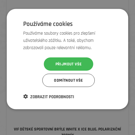
VIF DĚTSKÉ SPORTOVNÍ BRÝLE ONE ALL PURPLE, POLARIZAČNÍ
ZORNÍK
Používáme cookies
1 399
Kč
Používáme soubory cookies pro zlepšení
uživatelského zážitku. A také, abychom
zobrazovali pouze relevantní reklamu.
PŘIJMOUT VŠE
ODMÍTNOUT VŠE
ZOBRAZIT PODROBNOSTI
VIF DĚTSKÉ SPORTOVNÍ BRÝLE WHITE X ICE BLUE, POLARIZAČNÍ