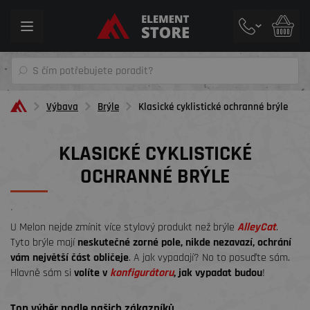
Toggle
navigation
Výbava
Brýle
Klasické cyklistické ochranné brýle
KLASICKÉ CYKLISTICKÉ
OCHRANNÉ BRÝLE
´
U Melon nejde zmínit více stylový produkt než brýle
AlleyCat
.
Tyto brýle mají
neskutečné zorné pole, nikde nezavazí, ochrání
vám největší část obličeje
. A jak vypadají? No to posuďte sám.
Hlavně sám si
volíte v
konfigurátoru
, jak vypadat budou
!
Top výběr podle našich zákazníků