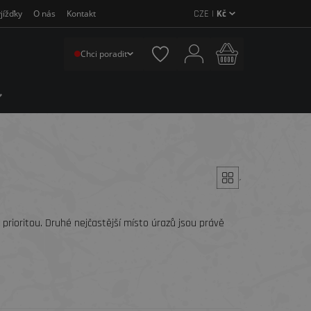
CZE |
Kč
jížďky
O nás
Kontakt
Chci poradit
´
prioritou. Druhé nejčastější místo úrazů jsou právě