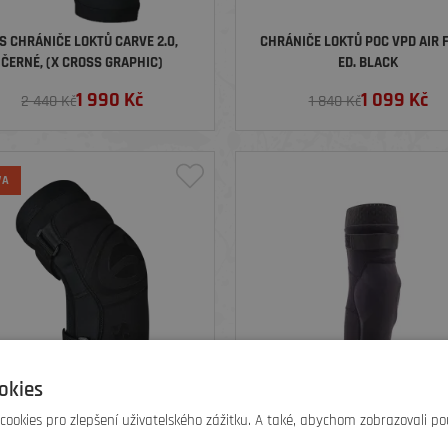
XS CHRÁNIČE LOKTŮ CARVE 2.0,
CHRÁNIČE LOKTŮ POC VPD AIR 
ČERNÉ, (X CROSS GRAPHIC)
ED. BLACK
1 990
Kč
1 099
Kč
2 440 Kč
1 840 Kč
VA
okies
ookies pro zlepšení uživatelského zážitku. A také, abychom zobrazovali po
HRÁNIČE LOKTŮ CARVE 2.0, ČERNÉ
FOX CHRÁNIČE LOKTŮ LAUNCH 