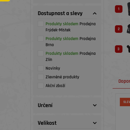
1
Dostupnost a slevy
Produkty skladem
Prodejna
2
Frýdek-Místek
Produkty skladem
Prodejna
Brno
3
Produkty skladem
Prodejna
Zlín
Novinky
Zlevněné produkty
Dopo
Akční zboží
SLE
Určení
Velikost