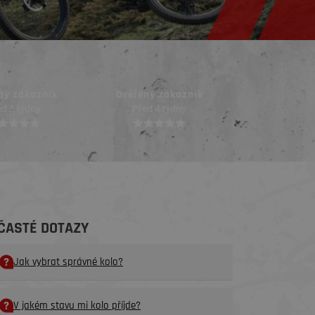
ený zákazník
Ověřený zákazník
Ověřený z
ed 4 týdny
Před 4 týdny
Před 4 
ČASTÉ DOTAZY
Jak vybrat správné kolo?
V jakém stavu mi kolo příjde?