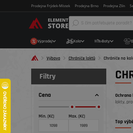
Prodejna Frýdek-Místek
Prodejna Brno
Prodejna Zlín
Se
Výprodej
Kola
Boty
O
Výbava
Chrániče loktů
Chrániče na kol
CHR
Filtry
Cena
Ochrana 
lokty, pr
Min. (Kč)
Max. (Kč)
Top výbě