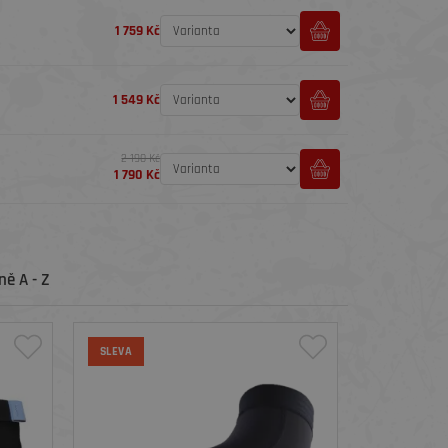
1 759 Kč
1 549 Kč
2 190 Kč
1 790 Kč
ě A - Z
SLEVA