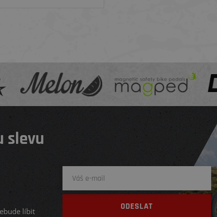
 slevu
ebude líbit