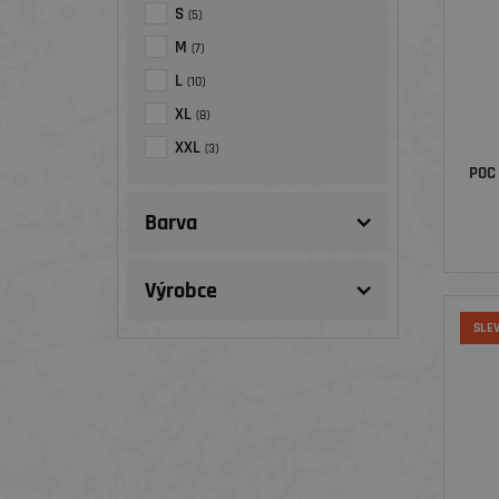
S
(5)
M
(7)
L
(10)
XL
(8)
XXL
(3)
POC
Barva
Výrobce
SLE