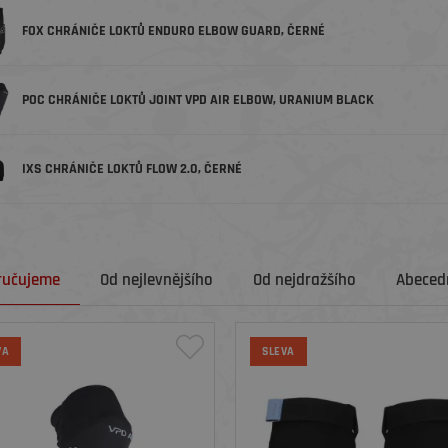
FOX CHRÁNIČE LOKTŮ ENDURO ELBOW GUARD, ČERNÉ
POC CHRÁNIČE LOKTŮ JOINT VPD AIR ELBOW, URANIUM BLACK
IXS CHRÁNIČE LOKTŮ FLOW 2.0, ČERNÉ
ručujeme
Od nejlevnějšího
Od nejdražšího
Abecedn
VA
SLEVA