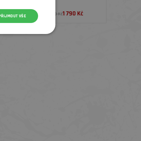
1 790
Kč
2 190 Kč
PŘIJMOUT VŠE