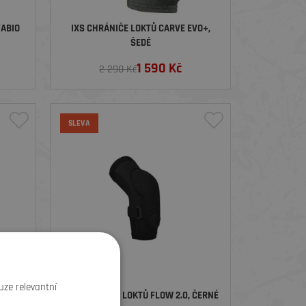
FABIO
IXS CHRÁNIČE LOKTŮ CARVE EVO+,
ŠEDÉ
1 590
Kč
2 290 Kč
SLEVA
uze relevantní
ELBOW
IXS CHRÁNIČE LOKTŮ FLOW 2.0, ČERNÉ