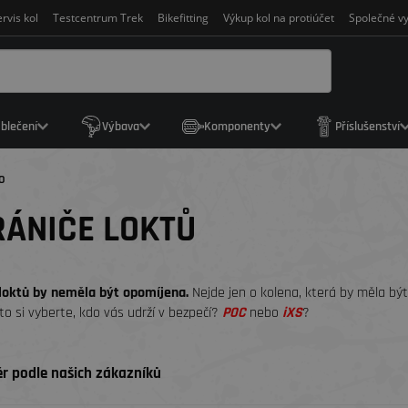
rvis kol
Testcentrum Trek
Bikefitting
Výkup kol na protiúčet
Společné vy
blečení
Výbava
Komponenty
Příslušenství
o
ÁNIČE LOKTŮ
loktů by neměla být opomíjena.
Nejde jen o kolena, která by měla být 
oto si vyberte, kdo vás udrží v bezpečí?
POC
nebo
iXS
?
r podle našich zákazníků