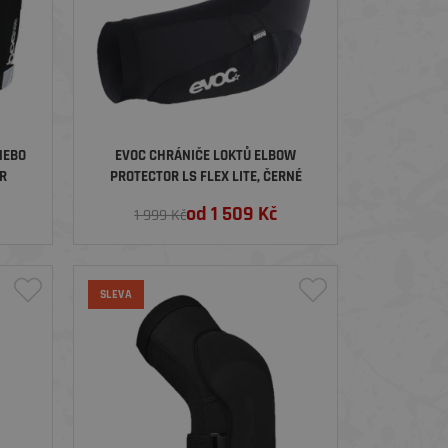
NEBO
EVOC CHRÁNIČE LOKTŮ ELBOW
IR
PROTECTOR LS FLEX LITE, ČERNÉ
K
od
1 509
Kč
1 999 Kč
SLEVA