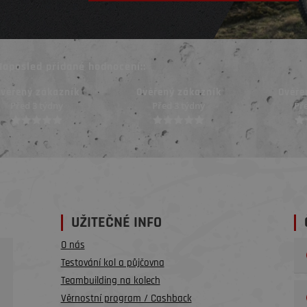
Naposled přidané hodnocení::
Ověřený zákazník
Ověřený zákazník
Ověř
Před 3 týdny
Před 3 týdny
Př
UŽITEČNÉ INFO
O nás
Testování kol a půjčovna
Teambuilding na kolech
Věrnostní program / Cashback