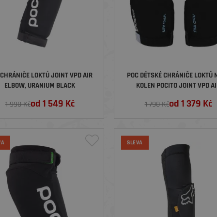
 CHRÁNIČE LOKTŮ JOINT VPD AIR
POC DĚTSKÉ CHRÁNIČE LOKTŮ 
ELBOW, URANIUM BLACK
KOLEN POCITO JOINT VPD A
PROTECTOR, URANIUM BLAC
od
1 549
Kč
od
1 379
Kč
1 990 Kč
1 790 Kč
VA
SLEVA