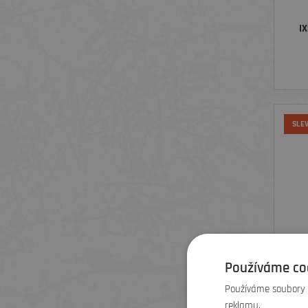
I
SLE
Používáme co
Používáme soubory c
IXS C
reklamu.