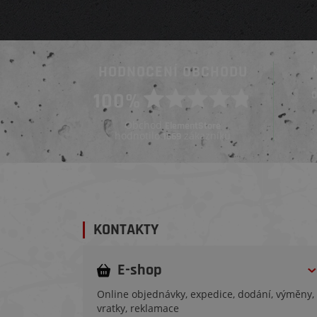
HODNOCENÍ OBCHODU
Ověřený zákazník
100%
Ověřený zákazník
Před týdnem
Před 3 týdny
Obchod
ElementStore
hodnotilo
zákazníků
1669
KONTAKTY
E-shop
Online objednávky, expedice, dodání, výměny,
vratky, reklamace