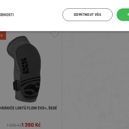
GUARD, ČERNÉ
1 990
Kč
1 759
Kč
2 440 Kč
2 199 Kč
OBNOSTI
ODMÍTNOUT VŠE
VA
CHRÁNIČE LOKTŮ FLOW EVO+, ŠEDÉ
1 390
Kč
1 990 Kč