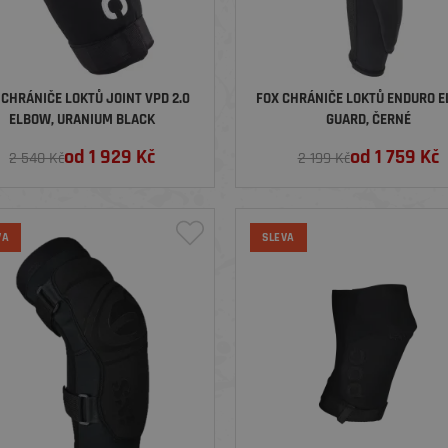
 CHRÁNIČE LOKTŮ JOINT VPD 2.0
FOX CHRÁNIČE LOKTŮ ENDURO 
ELBOW, URANIUM BLACK
GUARD, ČERNÉ
od
1 929
Kč
od
1 759
Kč
2 540 Kč
2 199 Kč
VA
SLEVA