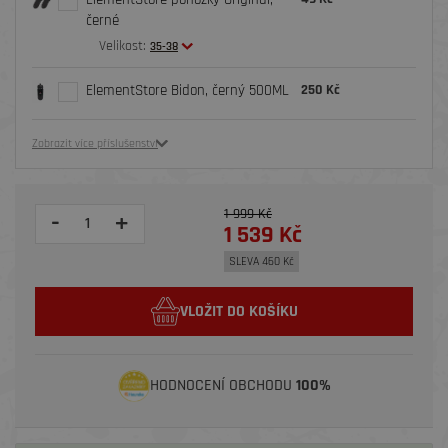
černé
Velikost:
35-38
ElementStore Bidon, černý 500ML
250 Kč
Zobrazit více příslušenství
1 999 Kč
-
+
1 539 Kč
SLEVA 460 Kč
VLOŽIT DO KOŠÍKU
HODNOCENÍ OBCHODU
100%