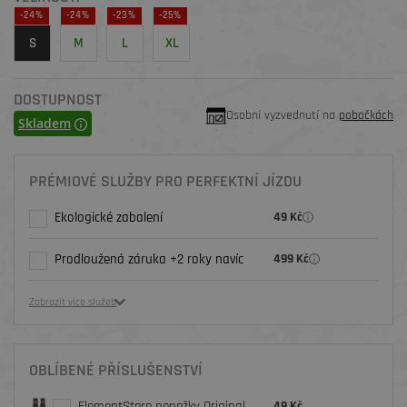
-24%
-24%
-23%
-25%
S
M
L
XL
DOSTUPNOST
Osobní vyzvednutí na
pobočkách
Skladem
PRÉMIOVÉ SLUŽBY PRO PERFEKTNÍ JÍZDU
Ekologické zabalení
49 Kč
Prodloužená záruka +2 roky navíc
499 Kč
Zobrazit více služeb
OBLÍBENÉ PŘÍSLUŠENSTVÍ
ElementStore ponožky Original,
49 Kč