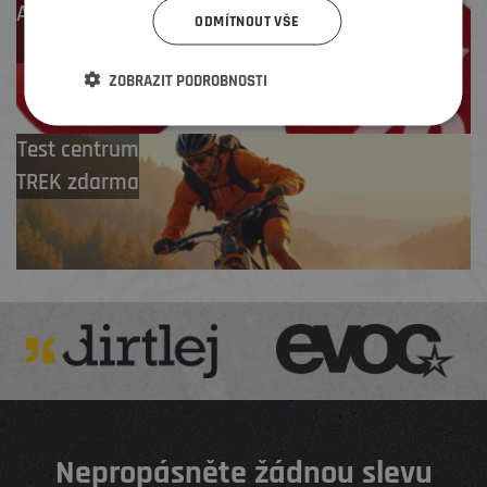
Až 4 % cashback
ODMÍTNOUT VŠE
na další nákup
ZOBRAZIT PODROBNOSTI
Test centrum
TREK zdarma
Nepropásněte žádnou slevu