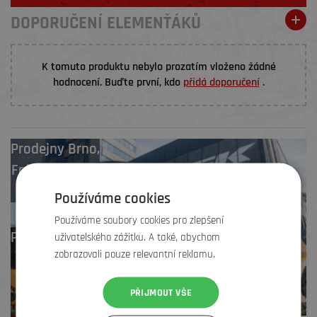
DOPORUČENÍ ELEMENŤÁKŮ
K tomuto produktu nebylo prozatím vloženo žádné
hodnocení. Buďte první, kdo
přidá doporučení
.
Prodejny
Brno
,
Frýdek-Místek
,
Zlín
Používáme cookies
Používáme soubory cookies pro zlepšení
Profesionální záruční
uživatelského zážitku. A také, abychom
zobrazovali pouze relevantní reklamu.
i pozáruční servis
PŘIJMOUT VŠE