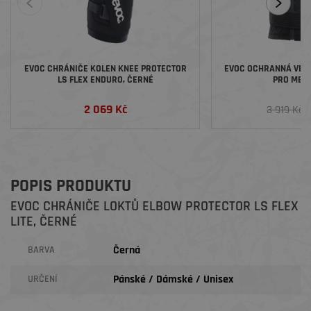
EVOC CHRÁNIČE KOLEN KNEE PROTECTOR
EVOC OCHRANNÁ VEST
LS FLEX ENDURO, ČERNÉ
PRO MEN,
2 069 Kč
3
3 919 Kč
POPIS PRODUKTU
EVOC CHRÁNIČE LOKTŮ ELBOW PROTECTOR LS FLEX
LITE, ČERNÉ
Černá
BARVA
Pánské / Dámské / Unisex
URČENÍ