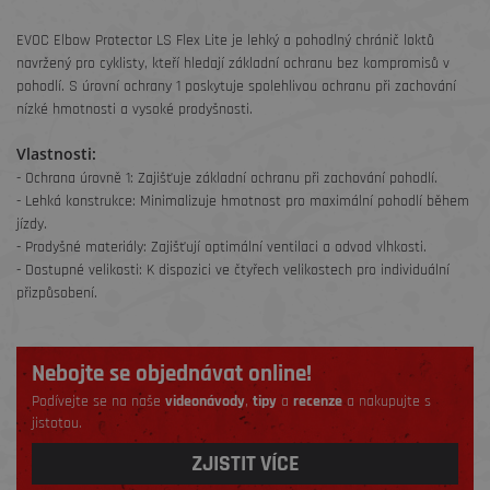
​EVOC Elbow Protector LS Flex Lite je lehký a pohodlný chránič loktů
navržený pro cyklisty, kteří hledají základní ochranu bez kompromisů v
pohodlí. S úrovní ochrany 1 poskytuje spolehlivou ochranu při zachování
nízké hmotnosti a vysoké prodyšnosti.​
Vlastnosti:
- Ochrana úrovně 1: Zajišťuje základní ochranu při zachování pohodlí.​
- Lehká konstrukce: Minimalizuje hmotnost pro maximální pohodlí během
jízdy.​
- Prodyšné materiály: Zajišťují optimální ventilaci a odvod vlhkosti.​
- Dostupné velikosti: K dispozici ve čtyřech velikostech pro individuální
přizpůsobení.​
Nebojte se objednávat online!
Podívejte se na naše
videonávody
,
tipy
a
recenze
a nakupujte s
jistotou.
ZJISTIT VÍCE