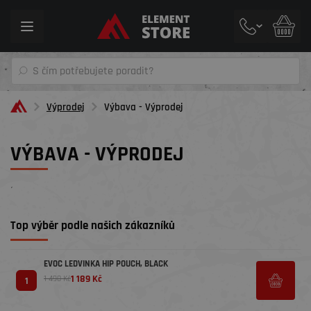
Toggle
navigation
Výprodej
Výbava - Výprodej
VÝBAVA - VÝPRODEJ
´
Top výběr podle našich zákazníků
EVOC LEDVINKA HIP POUCH, BLACK
1 189 Kč
1 490 Kč
1