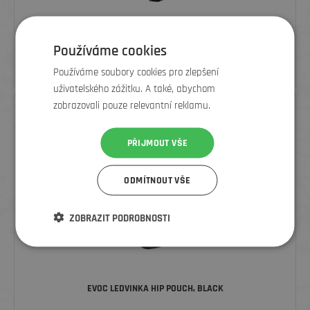
TREK SILNIČNÍ CYKLISTICKÁ PŘILBA VELOCIS MIPS, BÍLÁ
Používáme cookies
5 190
Kč
6 499 Kč
Používáme soubory cookies pro zlepšení
uživatelského zážitku. A také, abychom
zobrazovali pouze relevantní reklamu.
SLEVA
PŘIJMOUT VŠE
ODMÍTNOUT VŠE
ZOBRAZIT PODROBNOSTI
EVOC LEDVINKA HIP POUCH, BLACK