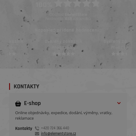
100%
Obchod
ElementStore
hodnotilo
zákazníků
1669
Naposled přidané hodnocení::
Ověřený zákazník
Ověřený zákazník
Před 3 týdny
Před 3 týdny
KONTAKTY
E-shop
Online objednávky, expedice, dodání, výměny, vratky,
reklamace
Kontakty
+420 724 366 440
info@elementstore.cz