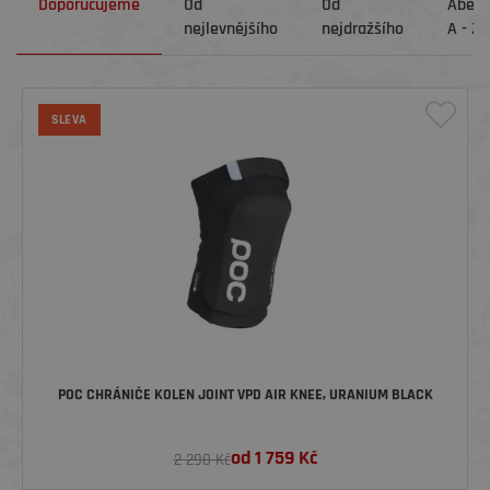
Doporučujeme
Od
Od
Abec
nejlevnějšího
nejdražšího
A - Z
SLEVA
POC CHRÁNIČE KOLEN JOINT VPD AIR KNEE, URANIUM BLACK
od
1 759
Kč
2 290 Kč