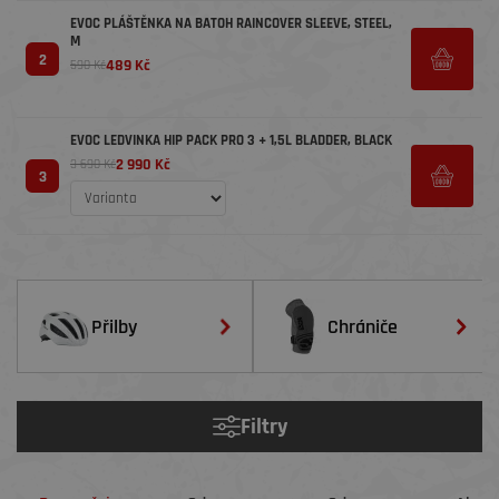
EVOC PLÁŠTĚNKA NA BATOH RAINCOVER SLEEVE, STEEL,
M
2
489 Kč
590 Kč
EVOC LEDVINKA HIP PACK PRO 3 + 1,5L BLADDER, BLACK
2 990 Kč
3 690 Kč
3
Přilby
Chrániče
Filtry