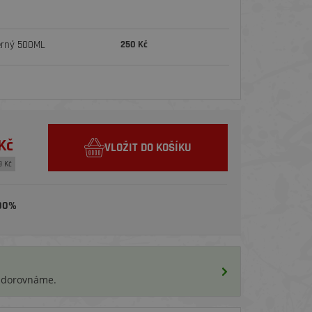
erný 500ML
250 Kč
Kč
VLOŽIT DO KOŠÍKU
9 Kč
00%
i dorovnáme.