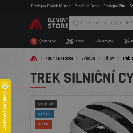
Prodejna Frýdek-Místek
Prodejna Brno
Prodejna Zlín
Se
Výprodej
Kola
Boty
O
Tour de France
Výbava
Přilby
Trek s
TREK SILNIČNÍ C
SKLADEM
NÁŠ TIP
SLEVA