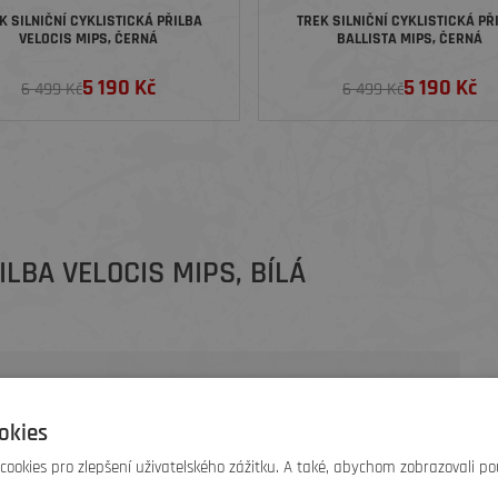
K SILNIČNÍ CYKLISTICKÁ PŘILBA
TREK SILNIČNÍ CYKLISTICKÁ PŘ
VELOCIS MIPS, ČERNÁ
BALLISTA MIPS, ČERNÁ
5 190 Kč
5 190 Kč
6 499 Kč
6 499 Kč
ILBA VELOCIS MIPS, BÍLÁ
okies
ookies pro zlepšení uživatelského zážitku. A také, abychom zobrazovali po