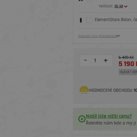
Velikost:
35-38
ElementStore Bidon, č
Zobrazit více příslušenství
6 499 Kč
-
+
5 190 
SLEVA 1 30
HODNOCENÍ OBCHODU
1
Našli jste nižší cenu?
Řekněte nám kde a my j