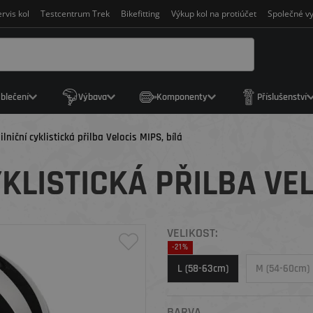
rvis kol
Testcentrum Trek
Bikefitting
Výkup kol na protiúčet
Společné vy
blečení
Výbava
Komponenty
Příslušenství
ilniční cyklistická přilba Velocis MIPS, bílá
YKLISTICKÁ PŘILBA VEL
VELIKOST:
-21%
L (58-63cm)
M (54-60cm)
BARVA