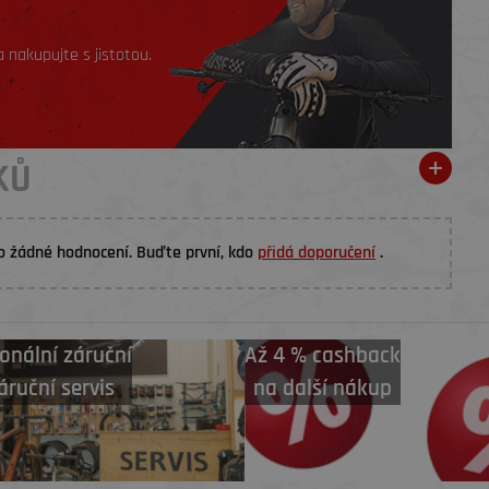
 nakupujte s jistotou.
KŮ
o žádné hodnocení. Buďte první, kdo
přidá doporučení
.
onální záruční
Až 4 % cashback
áruční servis
na další nákup