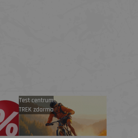
Test centrum
TREK zdarma