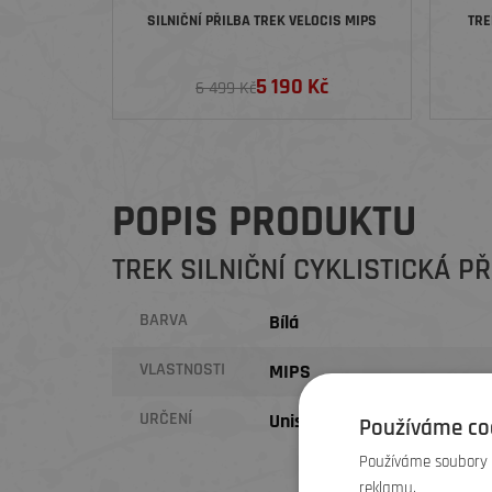
SILNIČNÍ PŘILBA TREK VELOCIS MIPS
TRE
5 190 Kč
6 499 Kč
POPIS PRODUKTU
TREK SILNIČNÍ CYKLISTICKÁ PŘ
BARVA
Bílá
VLASTNOSTI
MIPS
URČENÍ
Unisex
Používáme co
Používáme soubory c
reklamu.