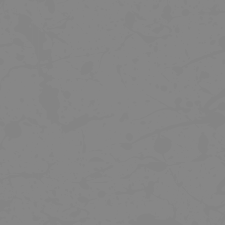
TREK LÁHEV NA VODU FLY, BÍLÁ, 750
TREK DRŽÁK ZADNÍHO SVĚTLA QU
ML
CONNECT
209 Kč
129 Kč