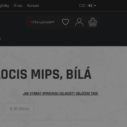
CZE |
Kč
jížďky
O nás
Kontakt
Chci poradit
OCIS MIPS, BÍLÁ
JAK VYBRAT SPRÁVNOU VELIKOST? OBLEČENÍ TREK
S (51-57cm)