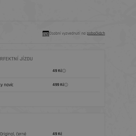
Osobní vyzvednutí na
pobočkách
RFEKTNÍ JÍZDU
49 Kč
y navíc
499 Kč
riginal, černé
49 Kč