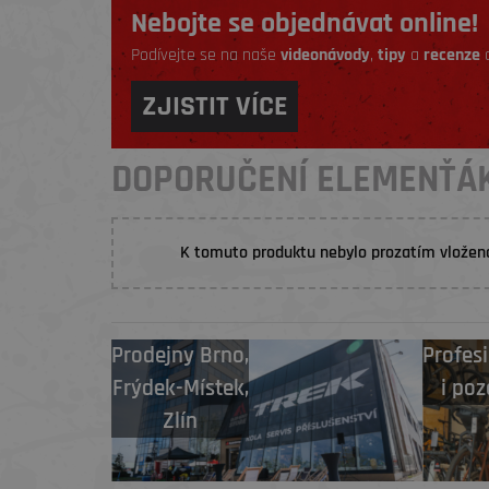
Nebojte se objednávat online!
Podívejte se na naše
videonávody
,
tipy
a
recenze
a
ZJISTIT VÍCE
DOPORUČENÍ ELEMENŤÁ
K tomuto produktu nebylo prozatím vložen
Prodejny
Brno
,
Profesi
Frýdek-Místek
,
i poz
Zlín