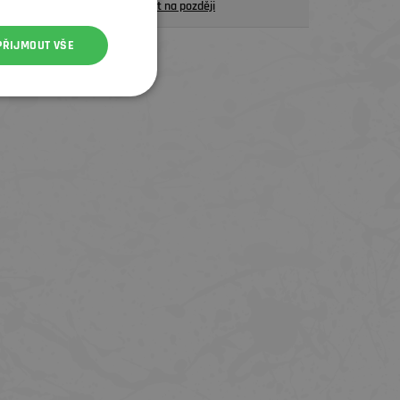
Uložit na později
PŘIJMOUT VŠE