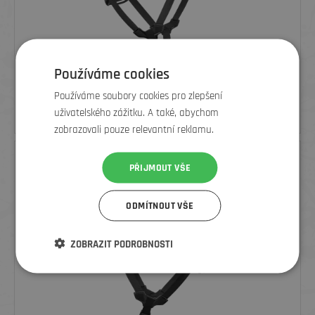
Používáme cookies
POC CYKLISTICKÁ PŘILBA VENTRAL AIR MIPS HYDROGEN
WHITE/URANIUM BLACK MATT W. LOGO
Používáme soubory cookies pro zlepšení
od
5 319
Kč
uživatelského zážitku. A také, abychom
6 640 Kč
zobrazovali pouze relevantní reklamu.
SLEVA
PŘIJMOUT VŠE
ODMÍTNOUT VŠE
ZOBRAZIT PODROBNOSTI