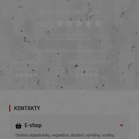
HODNOCENÍ OBCHODU
100%
Obchod
ElementStore
hodnotilo
zákazníků
1669
Naposled přidané hodnocení::
Ověřený zákazník
Ověřený zákazník
Před 3 týdny
Před 3 týdny
KONTAKTY
E-shop
Online objednávky, expedice, dodání, výměny, vratky,