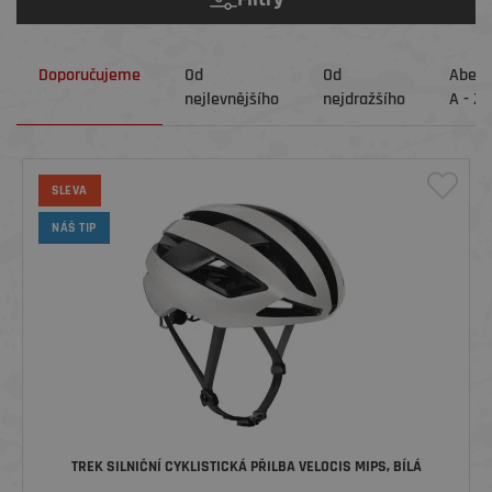
Doporučujeme
Od
Od
Abec
nejlevnějšího
nejdražšího
A - Z
SLEVA
NÁŠ TIP
TREK SILNIČNÍ CYKLISTICKÁ PŘILBA VELOCIS MIPS, BÍLÁ