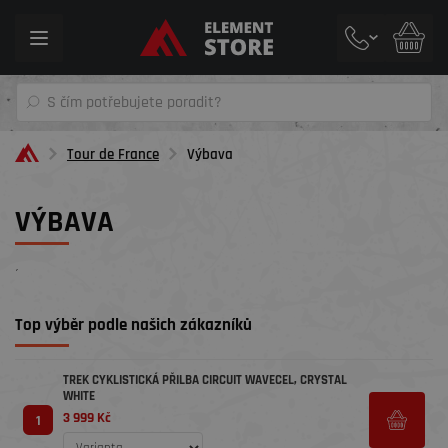
Toggle
navigation
Tour de France
Výbava
VÝBAVA
´
Top výběr podle našich zákazníků
TREK CYKLISTICKÁ PŘILBA CIRCUIT WAVECEL, CRYSTAL
WHITE
3 999 Kč
1