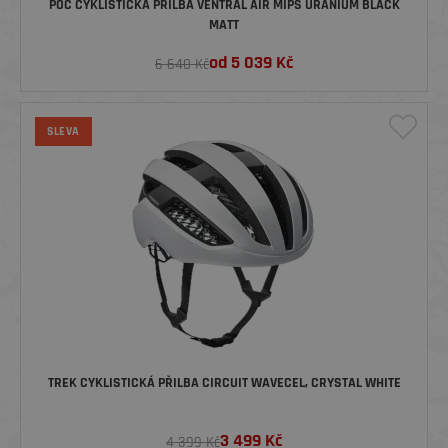
POC CYKLISTICKÁ PŘILBA VENTRAL AIR MIPS URANIUM BLACK
MATT
od
5 039
Kč
6 640 Kč
SLEVA
TREK CYKLISTICKÁ PŘILBA CIRCUIT WAVECEL, CRYSTAL WHITE
3 499
Kč
4 399 Kč