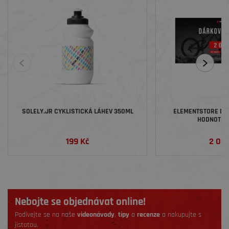
SOLELY.JR CYKLISTICKÁ LÁHEV 350ML
ELEMENTSTORE DÁ
HODNOTĚ 2
199 Kč
2 00
Nebojte se objednávat online!
Podívejte se na naše
videonávody
,
tipy
a
recenze
a nakupujte s
jistotou.