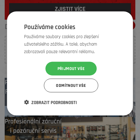
ZJISTIT VÍCE
DOPORUČENÍ ELEMENŤÁKŮ
Používáme cookies
Používáme soubory cookies pro zlepšení
uživatelského zážitku. A také, abychom
K tomuto produktu nebylo prozatím vloženo žádné
zobrazovali pouze relevantní reklamu.
hodnocení. Buďte první, kdo
přidá doporučení
.
PŘIJMOUT VŠE
Prodejny
Brno
,
ODMÍTNOUT VŠE
Frýdek-Místek
,
Zlín
ZOBRAZIT PODROBNOSTI
Profesionální záruční
i pozáruční servis