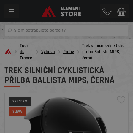
Toggle
navigation
Tour
Trek silniční cyklistická
de
Výbava
Přilby
přilba Ballista MIPS,
France
černá
TREK SILNIČNÍ CYKLISTICKÁ
PŘILBA BALLISTA MIPS, ČERNÁ
SKLADEM
SLEVA