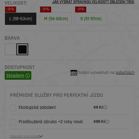
VELIKOST:
JAK VYBRAT SPRÁVNOU VELIKOST? OBLEČENÍ TREK
-21%
-21%
-21%
L (58-63cm)
M (54-60cm)
S (51-57cm)
BARVA
DOSTUPNOST
Osobní vyzvednutí na
pobočkách
Skladem
PRÉMIOVÉ SLUŽBY PRO PERFEKTNÍ JÍZDU
Ekologické zabalení
49 Kč
Prodloužená záruka +2 roky navíc
499 Kč
Zobrazit více služeb