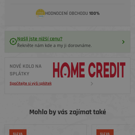
HODNOCENÍ OBCHODU
100%
Našli jste nižší cenu?
Řekněte nám kde a my ji dorovnáme.
NOVÉ KOLO NA
SPLÁTKY
Spočítejte si výši splátek
Mohlo by vás zajímat také
SLEVA
SLEVA