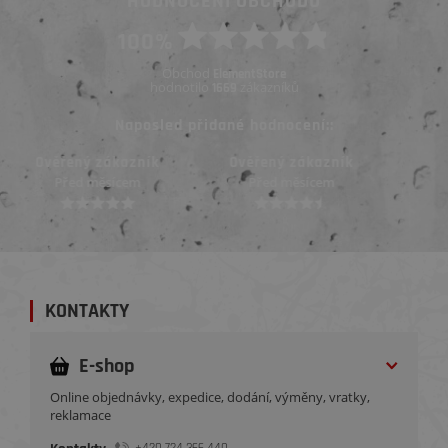
HODNOCENÍ OBCHODU
100%
Obchod
ElementStore
hodnotilo
zákazníků
1669
Naposled přidané hodnocení::
Ověřený zákazník
Ověřený zákazník
Před měsícem
Před měsícem
KONTAKTY
E-shop
Online objednávky, expedice, dodání, výměny, vratky,
reklamace