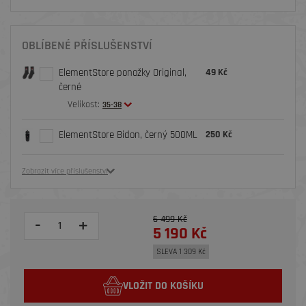
OBLÍBENÉ PŘÍSLUŠENSTVÍ
ElementStore ponožky Original,
49 Kč
černé
Velikost:
35-38
ElementStore Bidon, černý 500ML
250 Kč
Zobrazit více příslušenství
6 499 Kč
-
+
5 190 Kč
SLEVA 1 309 Kč
VLOŽIT DO KOŠÍKU