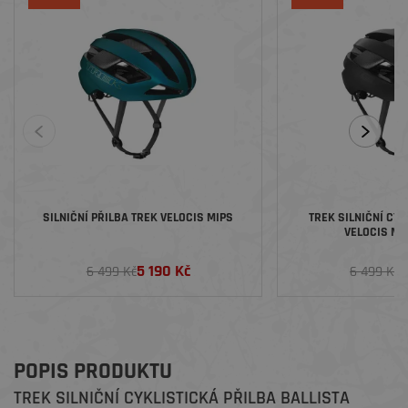
SILNIČNÍ PŘILBA TREK VELOCIS MIPS
TREK SILNIČNÍ CYK
VELOCIS MI
5 190 Kč
5
6 499 Kč
6 499 Kč
POPIS PRODUKTU
TREK SILNIČNÍ CYKLISTICKÁ PŘILBA BALLISTA