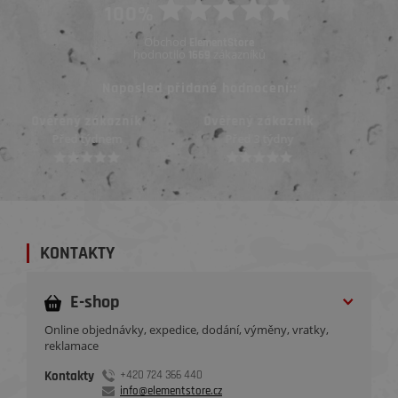
100%
Obchod
ElementStore
hodnotilo
zákazníků
1669
Naposled přidané hodnocení::
Ověřený zákazník
Ověřený zákazník
Před 3 týdny
Před 3 týdny
KONTAKTY
E-shop
Online objednávky, expedice, dodání, výměny, vratky,
reklamace
Kontakty
+420 724 366 440
info@elementstore.cz