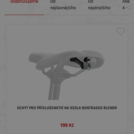
Doporučujeme
Od
Od
Abec
nejlevnějšího
nejdražšího
A - Z
ÚCHYT PRO PŘÍSLUŠENSTVÍ NA SEDLA BONTRAGER BLENDR
199
Kč