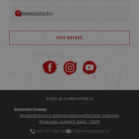
Bezpečnostní listy
VÍCE DOTAZŮ
© 2013–26 ELEMENTSTORE.CZ
Nastavení Cookies
Poradna
Vrácení a reklamace
Doprava
Obchodní podmínky
Zpracování osobních údajů / GDPR
+420 724 366 440
info@elementstore.cz