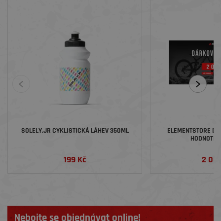
SOLELY.JR CYKLISTICKÁ LÁHEV 350ML
ELEMENTSTORE DÁ
HODNOTĚ 2
199 Kč
2 00
Nebojte se objednávat online!