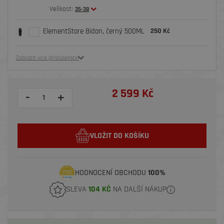
Velikost:
35-38
ElementStore Bidon, černý 500ML
250 Kč
Zobrazit více příslušenství
2 599 Kč
-
+
VLOŽIT DO KOŠÍKU
HODNOCENÍ OBCHODU
100%
SLEVA
104 KČ
NA DALŠÍ NÁKUP