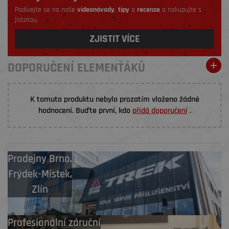
Podívejte se na naše
videonávody
,
tipy
a
recenze
a nakupujte s
jistotou.
ZJISTIT VÍCE
DOPORUČENÍ ELEMENŤÁKŮ
K tomuto produktu nebylo prozatím vloženo žádné
hodnocení. Buďte první, kdo
přidá doporučení
.
Prodejny
Brno
,
Frýdek-Místek
,
Zlín
Profesionální záruční