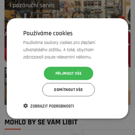
i pozáruční servis
Používáme cookies
Až 4 % cashback
na další nákup
Používáme soubory cookies pro zlepšení
uživatelského zážitku. A také, abychom
zobrazovali pouze relevantní reklamu.
Test centrum
PŘIJMOUT VŠE
TREK zdarma
ODMÍTNOUT VŠE
ZOBRAZIT PODROBNOSTI
MOHLO BY SE VÁM LÍBIT