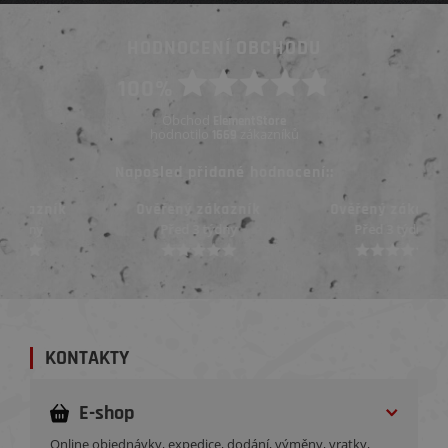
HODNOCENÍ OBCHODU
100%
Obchod
ElementStore
hodnotilo
zákazníků
1669
Naposled přidané hodnocení::
Ověřený zákazník
Ověřený zákazník
Před 3 týdny
Před 3 týdny
KONTAKTY
E-shop
Online objednávky, expedice, dodání, výměny, vratky,