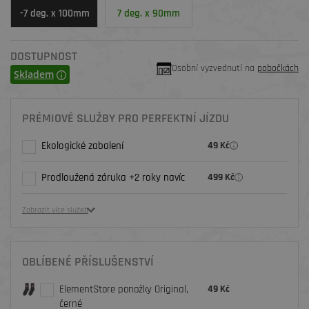
-7 deg. x 100mm
7 deg. x 90mm
DOSTUPNOST
Osobní vyzvednutí na
pobočkách
Skladem
PRÉMIOVÉ SLUŽBY PRO PERFEKTNÍ JÍZDU
Ekologické zabalení
49 Kč
Prodloužená záruka +2 roky navíc
499 Kč
Zobrazit více služeb
OBLÍBENÉ PŘÍSLUŠENSTVÍ
ElementStore ponožky Original,
49 Kč
černé