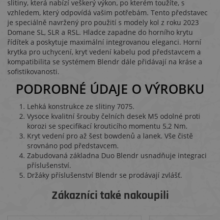
slitiny, která nabízí veškerý výkon, po kterém toužíte, s
vzhledem, který odpovídá vašim potřebám. Tento představec
je speciálně navržený pro použití s modely kol z roku 2023
Domane SL, SLR a RSL. Hladce zapadne do horního krytu
řídítek a poskytuje maximální integrovanou eleganci. Horní
krytka pro uchycení, kryt vedení kabelu pod představcem a
kompatibilita se systémem Blendr dále přidávají na kráse a
sofistikovanosti.
PODROBNÉ ÚDAJE O VÝROBKU
Lehká konstrukce ze slitiny 7075.
Vysoce kvalitní šrouby čelních desek M5 odolné proti
korozi se specifikací krouticího momentu 5,2 Nm.
Kryt vedení pro až šest bowdenů a lanek. Vše čistě
srovnáno pod představcem.
Zabudovaná základna Duo Blendr usnadňuje integraci
příslušenství.
Držáky příslušenství Blendr se prodávají zvlášť.
Zákazníci také nakoupili