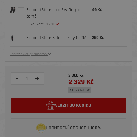
ElementStore ponožky Original,
49 Kč
černé
Velikost:
35-38
ElementStore Bidon, černý 500ML
250 Kč
Zobrazit více příslušenství
2 999 Kč
-
+
2 329 Kč
SLEVA 670 Kč
VLOŽIT DO KOŠÍKU
HODNOCENÍ OBCHODU
100%