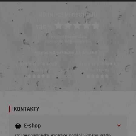
HODNOCENÍ OBCHODU
100%
Obchod
ElementStore
hodnotilo
zákazníků
1669
Naposled přidané hodnocení::
Ověřený zákazník
Ověřený zákazník
Před 3 týdny
Před 3 týdny
KONTAKTY
E-shop
Online objednávky, expedice, dodání, výměny, vratky,