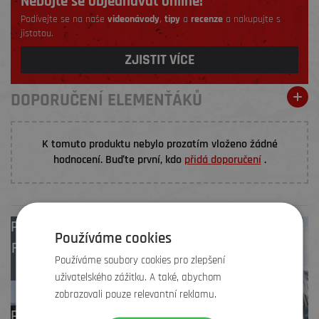
Nebojte se objednávat online!
Podívejte se na naše
videonávody
,
tipy
a
recenze
a nakupujte s
jistotou.
ZJISTIT VÍCE
DOPORUČENÍ ELEMENŤÁKŮ
K tomuto produktu nebylo prozatím vloženo žádné
hodnocení. Buďte první, kdo
přidá doporučení
.
Prodejny
Brno
,
Používáme cookies
Frýdek-Místek
,
Používáme soubory cookies pro zlepšení
Zlín
uživatelského zážitku. A také, abychom
zobrazovali pouze relevantní reklamu.
Profesionální záruční