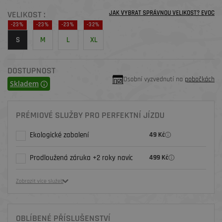
VELIKOST :
JAK VYBRAT SPRÁVNOU VELIKOST? EVOC
-23%
-23%
-23%
-32%
S
M
L
XL
DOSTUPNOST
Osobní vyzvednutí na
pobočkách
Skladem
PRÉMIOVÉ SLUŽBY PRO PERFEKTNÍ JÍZDU
Ekologické zabalení
49 Kč
Prodloužená záruka +2 roky navíc
499 Kč
Zobrazit více služeb
OBLÍBENÉ PŘÍSLUŠENSTVÍ