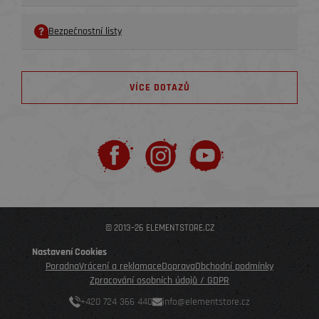
Bezpečnostní listy
VÍCE DOTAZŮ
© 2013–26 ELEMENTSTORE.CZ
Nastavení Cookies
Poradna
Vrácení a reklamace
Doprava
Obchodní podmínky
Zpracování osobních údajů / GDPR
+420 724 366 440
info@elementstore.cz