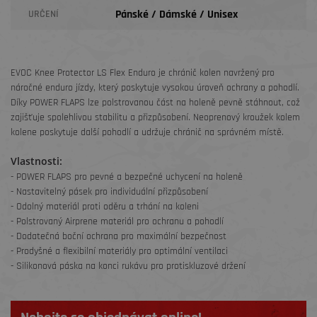
Pánské / Dámské / Unisex
URČENÍ
EVOC Knee Protector LS Flex Enduro je chránič kolen navržený pro
náročné enduro jízdy, který poskytuje vysokou úroveň ochrany a pohodlí.
Díky POWER FLAPS lze polstrovanou část na holeně pevně stáhnout, což
zajišťuje spolehlivou stabilitu a přizpůsobení. Neoprenový kroužek kolem
kolene poskytuje další pohodlí a udržuje chránič na správném místě.
Vlastnosti:
- POWER FLAPS pro pevné a bezpečné uchycení na holeně
- Nastavitelný pásek pro individuální přizpůsobení
- Odolný materiál proti oděru a trhání na koleni
- Polstrovaný Airprene materiál pro ochranu a pohodlí
- Dodatečná boční ochrana pro maximální bezpečnost
- Prodyšné a flexibilní materiály pro optimální ventilaci
- Silikonová páska na konci rukávu pro protiskluzové držení