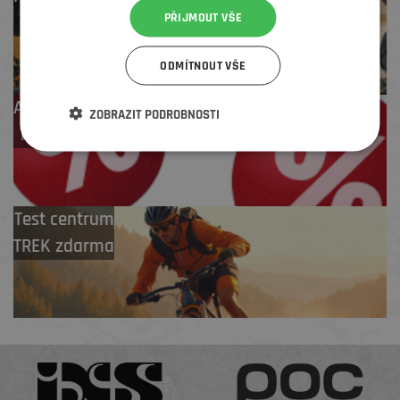
PŘIJMOUT VŠE
i pozáruční servis
ODMÍTNOUT VŠE
Až 4 % cashback
ZOBRAZIT PODROBNOSTI
na další nákup
Test centrum
TREK zdarma