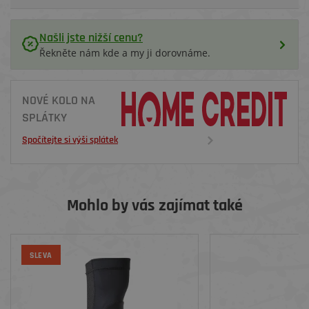
Našli jste nižší cenu?
Řekněte nám kde a my ji dorovnáme.
NOVÉ KOLO NA
SPLÁTKY
Spočítejte si výši splátek
Mohlo by vás zajímat také
SLEVA