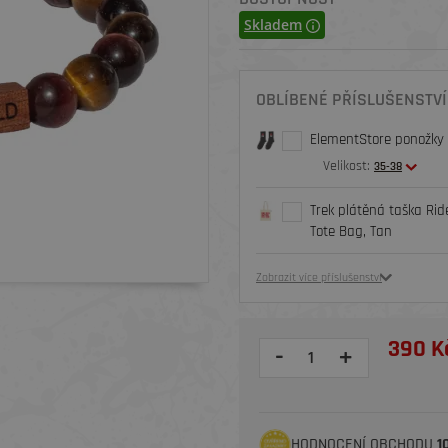
Skladem
OBLÍBENÉ PŘÍSLUŠENSTVÍ
ElementStore ponožky O
Velikost:
35-38
Trek plátěná taška Rid
Tote Bag, Tan
Zobrazit více příslušenství
390 K
-
+
HODNOCENÍ OBCHODU
1