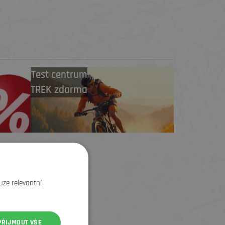
Test centrum
TREK zdarma
uze relevantní
PŘIJMOUT VŠE