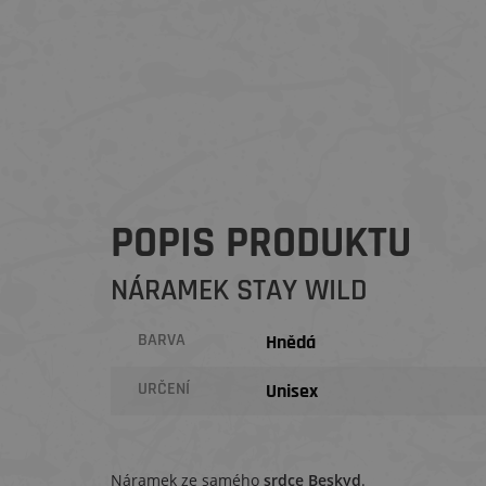
POPIS PRODUKTU
NÁRAMEK STAY WILD
BARVA
Hnědá
URČENÍ
Unisex
Náramek ze samého
srdce Beskyd
.