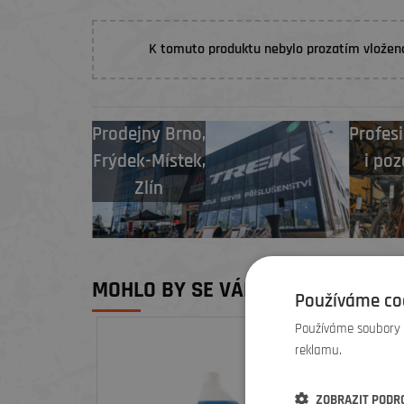
K tomuto produktu nebylo prozatím vložen
Prodejny
Brno
,
Profesi
Frýdek-Místek
,
i poz
Zlín
MOHLO BY SE VÁM LÍBIT
Používáme co
Používáme soubory c
SLEV
reklamu.
ZOBRAZIT PODR