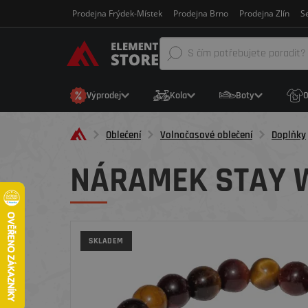
Prodejna Frýdek-Místek
Prodejna Brno
Prodejna Zlín
Se
Výprodej
Kola
Boty
O
Oblečení
Volnočasové oblečení
Doplňky
NÁRAMEK STAY 
SKLADEM