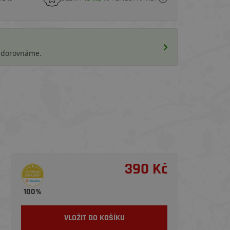
i dorovnáme.
390 Kč
100%
VLOŽIT DO KOŠÍKU