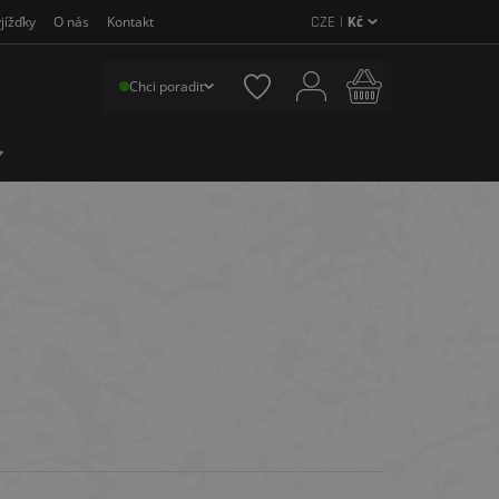
CZE |
Kč
jížďky
O nás
Kontakt
Chci poradit