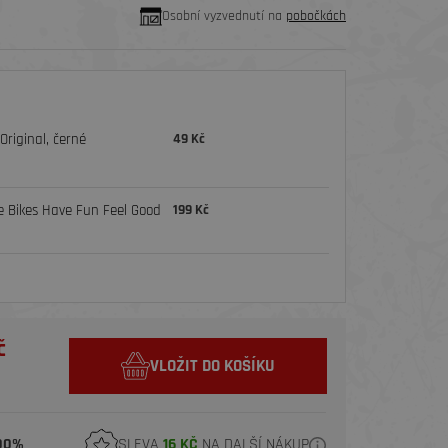
Osobní vyzvednutí na
pobočkách
riginal, černé
49 Kč
e Bikes Have Fun Feel Good
199 Kč
č
VLOŽIT DO KOŠÍKU
00%
SLEVA
16 KČ
NA DALŠÍ NÁKUP