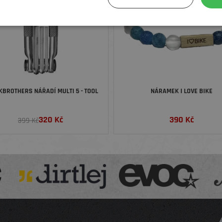
BROTHERS NÁŘADÍ MULTI 5 - TOOL
NÁRAMEK I LOVE BIKE
320
Kč
390
Kč
399 Kč