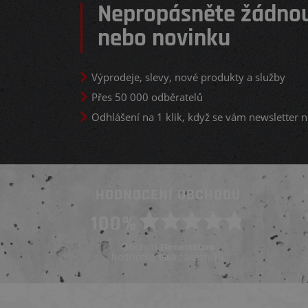
Nepropásněte žádnou
nebo novinku
Výprodeje, slevy, nové produkty a služby
Přes 50 000 odběratelů
Odhlášení na 1 klik, když se vám newsletter n
HODNOCENÍ OBCHODU
Ověřený zákazník
100%
Ověřený zákazník
Před 4 dny
Před týdnem
Obchod
ElementStore
hodnotilo
zákazníků
1669