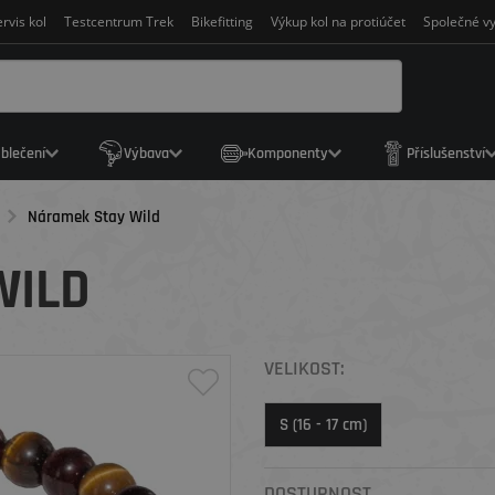
rvis kol
Testcentrum Trek
Bikefitting
Výkup kol na protiúčet
Společné vy
blečení
Výbava
Komponenty
Příslušenství
Náramek Stay Wild
WILD
VELIKOST:
S (16 - 17 cm)
DOSTUPNOST