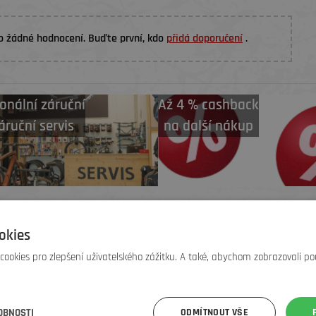
o žádné hodnocení. Buďte první, kdo
přidá doporučení
.
onální záruční
Až 4 % cashback
áruční servis
na další nákup
okies
ookies pro zlepšení uživatelského zážitku. A také, abychom zobrazovali po
A
OBNOSTI
ODMÍTNOUT VŠE