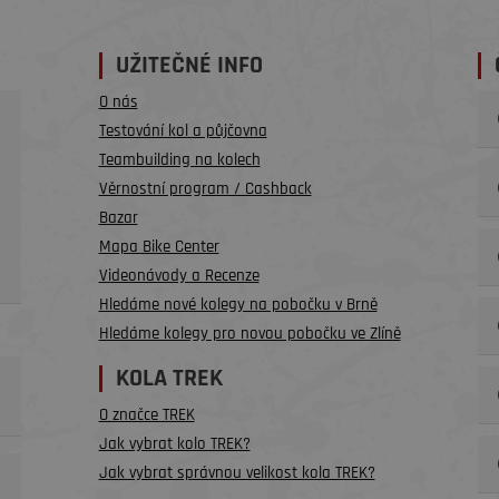
UŽITEČNÉ INFO
O nás
Testování kol a půjčovna
Teambuilding na kolech
Věrnostní program / Cashback
Bazar
Mapa Bike Center
Videonávody a Recenze
Hledáme nové kolegy na pobočku v Brně
Hledáme kolegy pro novou pobočku ve Zlíně
KOLA TREK
O značce TREK
Jak vybrat kolo TREK?
Jak vybrat správnou velikost kola TREK?