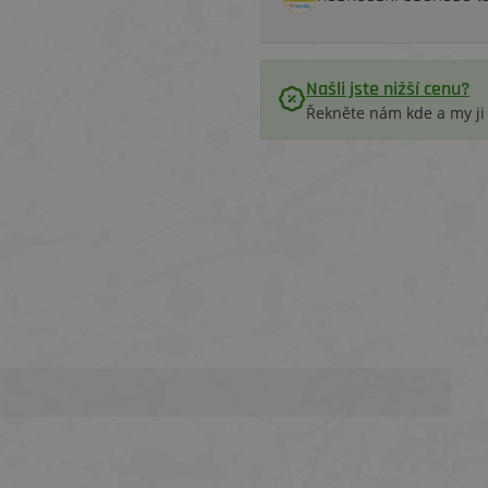
Našli jste nižší cenu?
Řekněte nám kde a my j