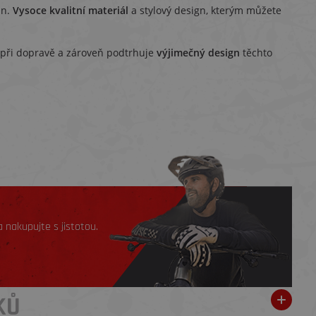
in.
Vysoce kvalitní materiál
a stylový design, kterým můžete
í při dopravě a zároveň podtrhuje
výjimečný design
těchto
 nakupujte s jistotou.
KŮ