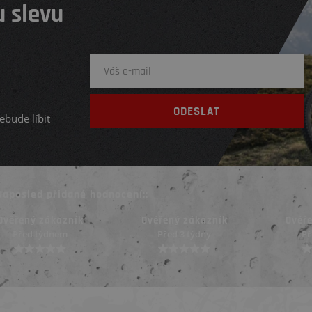
 slevu
ebude líbit
Naposled přidané hodnocení::
Ověřený zákazník
Ověřený zákazník
Ověř
Před 3 týdny
Před 3 týdny
Př