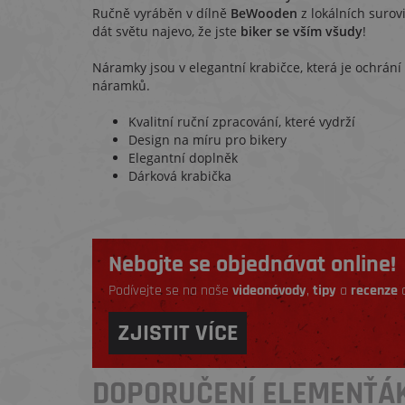
Ručně vyráběn v dílně
BeWooden
z lokálních surov
dát světu najevo, že jste
biker se vším všudy
!
Náramky jsou v elegantní krabičce, která je ochrán
náramků.
Kvalitní ruční zpracování, které vydrží
Design na míru pro bikery
Elegantní doplněk
Dárková krabička
Nebojte se objednávat online!
Podívejte se na naše
videonávody
,
tipy
a
recenze
a
ZJISTIT VÍCE
DOPORUČENÍ ELEMENŤÁ