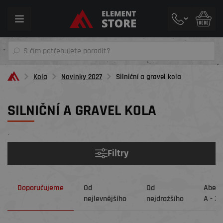
Toggle
navigation
Kola
Novinky 2027
Silniční a gravel kola
SILNIČNÍ A GRAVEL KOLA
´
Filtry
Doporučujeme
Od
Od
Abec
nejlevnějšího
nejdražšího
A - Z