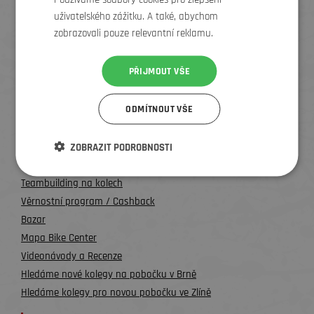
uživatelského zážitku. A také, abychom
zobrazovali pouze relevantní reklamu.
Zlín
PŘIJMOUT VŠE
Všechny kontakty
ODMÍTNOUT VŠE
UŽITEČNÉ INFO
O nás
ZOBRAZIT PODROBNOSTI
Testování kol a půjčovna
Teambuilding na kolech
Věrnostní program / Cashback
Bazar
Mapa Bike Center
Videonávody a Recenze
Hledáme nové kolegy na pobočku v Brně
Hledáme kolegy pro novou pobočku ve Zlíně