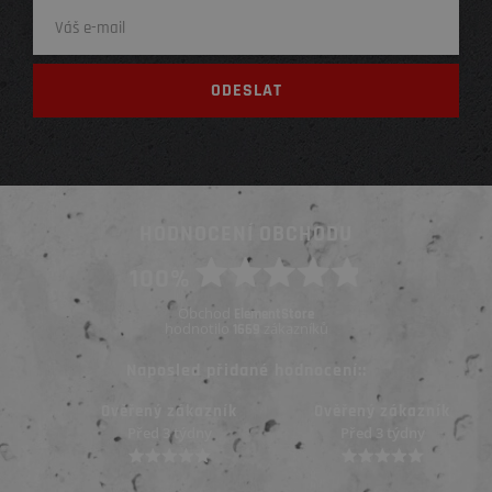
HODNOCENÍ OBCHODU
100%
Obchod
ElementStore
hodnotilo
zákazníků
1669
Naposled přidané hodnocení::
Ověřený zákazník
Ověřený zákazník
Před 3 týdny
Před 3 týdny