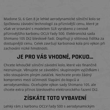
Madone SL 6 Gen 8 je lehké aerodynamické silniční kolo se
špičkovou závodní technologií za příznivější cenu, které je
však ve srovnání s modelem SLR vyrobeno z cenově
příznivějšího karbonu OCLV řady 500. Elektronická sada
Shimano 105 Di2 bleskově řadí. Doplňují ji slitinová řídítka za
dostupnější cenu. Celek završují karbonová kola pro výkon při
zachování nízké hmotnosti.
JE PRO VÁS VHODNÉ, POKUD…
Chcete lehoučké silniční závodní kolo, které vás finančně
nezruinuje. Věnujete se závodění, skupinovým vyjížďkám i
sólo stoupáním plným zatáček. Nechcete proto žádný
kompromis mezi účinností šlapání do kopců a
aerodynamikou. Oceňujete výkon sady Shimano 105, ale
chcete extra přínos bleskového elektronického řazení Di2.
ZÍSKÁTE TOTO VYBAVENÍ
Lehký rám z karbonu OCLV řady 500 s aerodynamickým