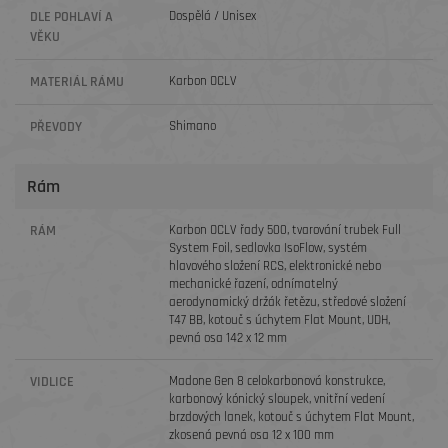
DLE POHLAVÍ A
Dospělá / Unisex
VĚKU
MATERIÁL RÁMU
Karbon OCLV
PŘEVODY
Shimano
Rám
RÁM
Karbon OCLV řady 500, tvarování trubek Full
System Foil, sedlovka IsoFlow, systém
hlavového složení RCS, elektronické nebo
mechanické řazení, odnímatelný
aerodynamický držák řetězu, středové složení
T47 BB, kotouč s úchytem Flat Mount, UDH,
pevná osa 142 x 12 mm
VIDLICE
Madone Gen 8 celokarbonová konstrukce,
karbonový kónický sloupek, vnitřní vedení
brzdových lanek, kotouč s úchytem Flat Mount,
zkosená pevná osa 12 x 100 mm