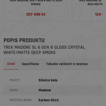
TREK MADONE SLR 7 GEN 8 MATTE DEEP
TREK MADONE SL 6 
SMOKE
RED/MATTE 
207 490 Kč
124 9
POPIS PRODUKTU
TREK MADONE SL 6 GEN 8 GLOSS CRYSTAL
WHITE/MATTE DEEP SMOKE
Úvod
Specifikace
Tabulka velikostí a recenze
Silniční kolo
POUŽITÍ
Madone
MODEL
Karbon OCLV
MATERIÁL RÁMU