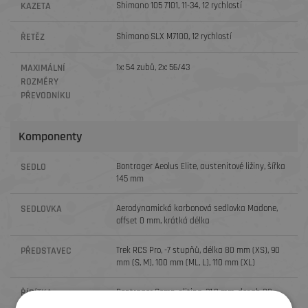
KAZETA
Shimano 105 7101, 11-34, 12 rychlostí
ŘETĚZ
Shimano SLX M7100, 12 rychlostí
MAXIMÁLNÍ
1x: 54 zubů, 2x: 56/43
ROZMĚRY
PŘEVODNÍKU
Komponenty
SEDLO
Bontrager Aeolus Elite, austenitové ližiny, šířka
145 mm
SEDLOVKA
Aerodynamická karbonová sedlovka Madone,
offset 0 mm, krátká délka
PŘEDSTAVEC
Trek RCS Pro, -7 stupňů, délka 80 mm (XS), 90
mm (S, M), 100 mm (ML, L), 110 mm (XL)
ŘÍDÍTKA
Bontrager Comp, slitina, 31,8 mm, dosah 80
mm, oblouk 121 mm, šířka mezi pákami /