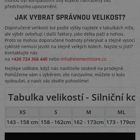
mohou být kompatibilní díly kdykoli nahrazeny bez
předchozího upozornění.
JAK VYBRAT SPRÁVNOU VELIKOST?
Doporučené velikosti kol podle výšky najdete v tabulkách níže,
ale výběr ovlivňují i další faktory, jako délka paží a nohou.
Proto se mohou doporučené hodnoty překrývat a stejně vysocí
cyklisté nemusí jezdit na stejně velkých kolech. Nejste si jistí?
Kontaktujte nás
na
+420 724 366 440
nebo
info@elementstore.cz
.
Nejlépe uděláte, když nás navštívíte osobně na prodejně.
Pomůžeme vám s výběrem, vše nastavíme, můžete si kolo
vyzkoušet, a navíc vás skvěle pohostíme!
Tabulka velikostí - Silniční ko
XS
S
M
ML
143 - 158 cm
158 - 162cm
162 - 173cm
173 - 179cm