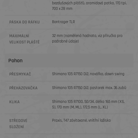
bezdušových plášťů, aramidová patka, 170 tpi,
700 x 28 mm
PÁSKA DO RÁFKU
Bontrager TLR
MAXIMÁLNÍ
32 mm (naměřená hodnota, viz příručka pro
podrobné údaje)
VELIKOST PLÁŠTĚ
Pohon
PŘESMYKAČ
Shimano 105 R7150 Di2, navářka, down swing
PŘEHAZOVAČKA
Shimano 105 R7150 Di2, pastorek max. 36 zubů
KLIKA
Shimano 105 R7100, 50/34, délka 165 mm (XS,
S), 170 mm (M, ML), 172,5 mm (L, XL)
STŘEDOVÉ
Praxis, T47 závitované, vnitřní ložisko
SLOŽENÍ