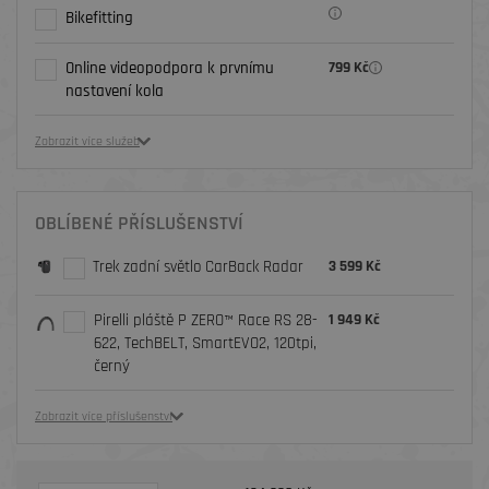
Bikefitting
Online videopodpora k prvnímu
799 Kč
nastavení kola
Zobrazit více služeb
OBLÍBENÉ PŘÍSLUŠENSTVÍ
Trek zadní světlo CarBack Radar
3 599 Kč
Pirelli pláště P ZERO™ Race RS 28-
1 949 Kč
622, TechBELT, SmartEVO2, 120tpi,
černý
Zobrazit více příslušenství