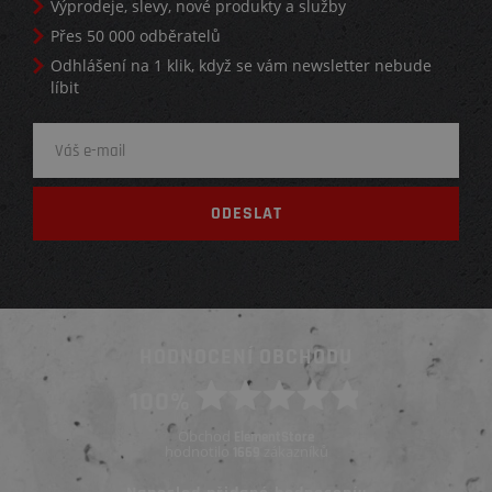
Výprodeje, slevy, nové produkty a služby
Přes 50 000 odběratelů
Odhlášení na 1 klik, když se vám newsletter nebude
líbit
HODNOCENÍ OBCHODU
100%
Obchod
ElementStore
hodnotilo
zákazníků
1669