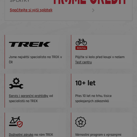
SPLÁTKY
Spočítejte si výši splátek
Jsme největší specialista na TREK v
Půjčte si kolo před koupí v našem
ČR
Test centru
Servis i garanční prohlídky
od
Přes 10 let na trhu, tisíce
specialistů na TREK
spokojených zákazníků
Doživotní záruka
na rám TREK
Věrnostní program s výraznými