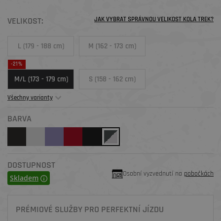
VELIKOST:
JAK VYBRAT SPRÁVNOU VELIKOST KOLA TREK?
L (179 - 188 cm)
M (162 - 173 cm)
-21%
M/L (173 - 179 cm)
S (158 - 162 cm)
Všechny varianty
BARVA
DOSTUPNOST
Osobní vyzvednutí na
pobočkách
Skladem
PRÉMIOVÉ SLUŽBY PRO PERFEKTNÍ JÍZDU