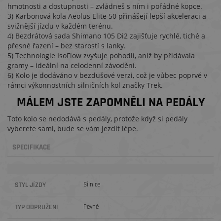
hmotnosti a dostupnosti – zvládneš s ním i pořádné kopce.
3) Karbonová kola Aeolus Elite 50 přinášejí lepší akceleraci a
svižnější jízdu v každém terénu.
4) Bezdrátová sada Shimano 105 Di2 zajišťuje rychlé, tiché a
přesné řazení – bez starostí s lanky.
5) Technologie IsoFlow zvyšuje pohodlí, aniž by přidávala
gramy – ideální na celodenní závodění.
6) Kolo je dodáváno v bezdušové verzi, což je vůbec poprvé v
rámci výkonnostních silničních kol značky Trek.
MÁLEM JSTE ZAPOMNĚLI NA PEDÁLY
Toto kolo se nedodává s pedály, protože když si pedály
vyberete sami, bude se vám jezdit lépe.
SPECIFIKACE
STYL JÍZDY
Silnice
TYP ODPRUŽENÍ
Pevné