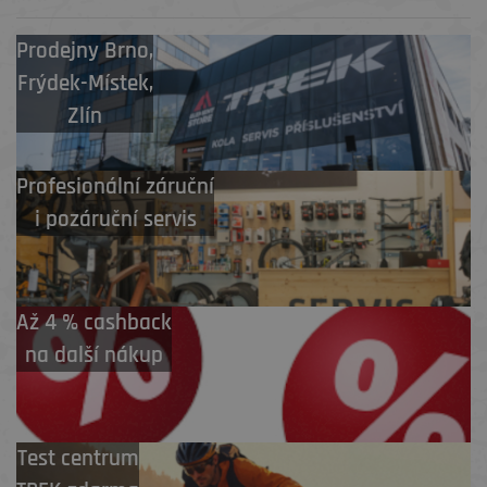
Prodejny
Brno
,
Frýdek-Místek
,
Zlín
Profesionální záruční
i pozáruční servis
Až 4 % cashback
na další nákup
Test centrum