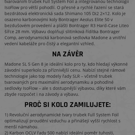
tvarováním trubek Full System Foil a integrovanou technologií
IsoFlow pro větší pohodlí. O přesné a rychlé řazení se stará
bezdrátová elektronická sada Shimano 105 Di2 2×12. Kolo je
osazeno karbonovými koly Bontrager Aeolus Elite 50 v
bezdušovém provedení a plášti Bontrager R3 Hard-Case Liteo
šířce 28 mm. Výbavu doplňují slitinková řídítka Bontrager
Comp, aerodynamická karbonová sedlovka Madone a vnitřní
vedení kabeláže pro čistý a elegantní vzhled.
NA ZÁVĚR
Madone SL 5 Gen 8 je ideální kolo pro ty, kdo hledají výkonné
závodní superkolo za příznivější cenu. Nabízí stejné rámové
technologie jako top modely řady SLR – včetně trubek
tvarovaných pro maximální aerodynamiku a pohodlné
sedlovky IsoFlow – ale s dostupnější výbavou, díky které vám
zbyde rozpočet i na závody a výbavu.
PROČ SI KOLO ZAMILUJETE:
1) Revoluční aerodynamické tvary trubek Full System Foil
optimalizují proudění vzduchu a přinášejí vyšší rychlost s
menší námahou.
2) Karbon OCLV řady 500 nabízí ideální poměr tuhosti,