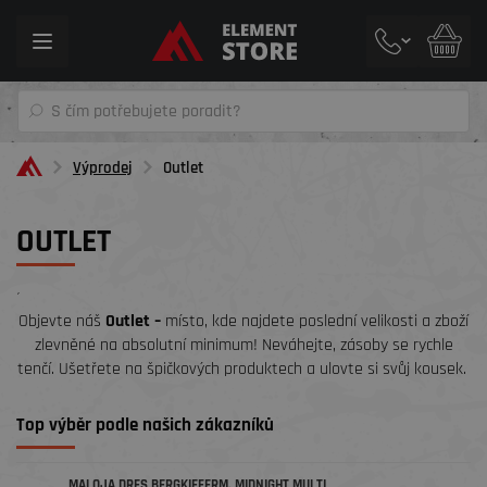
Toggle
navigation
Výprodej
Outlet
OUTLET
´
Objevte náš
Outlet –
místo, kde najdete poslední velikosti a zboží
zlevněné na absolutní minimum! Neváhejte, zásoby se rychle
tenčí. Ušetřete na špičkových produktech a ulovte si svůj kousek.
Top výběr podle našich zákazníků
MALOJA DRES BERGKIEFERM. MIDNIGHT MULTI