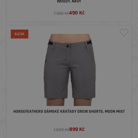
WOODY, NAVY
490
Kč
1 250 Kč
SLEVA
HORSEFEATHERS DÁMSKÉ KRAŤASY DREW SHORTS, MOON MIST
899
Kč
1 699 Kč