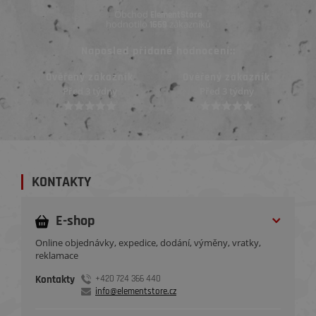
Obchod
ElementStore
hodnotilo
zákazníků
1669
Naposled přidané hodnocení::
Ověřený zákazník
Ověřený zákazník
Před 3 týdny
Před 3 týdny
KONTAKTY
E-shop
Online objednávky, expedice, dodání, výměny, vratky,
reklamace
Kontakty
+420 724 366 440
info@elementstore.cz