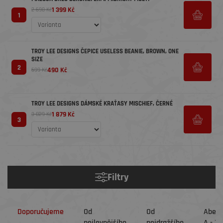
1 399 Kč
2 690 Kč
1
TROY LEE DESIGNS ČEPICE USELESS BEANIE, BROWN, ONE
SIZE
2
490 Kč
699 Kč
TROY LEE DESIGNS DÁMSKÉ KRAŤASY MISCHIEF, ČERNÉ
1 879 Kč
3 829 Kč
3
Filtry
Doporučujeme
Od
Od
Abec
nejlevnějšího
nejdražšího
A - Z