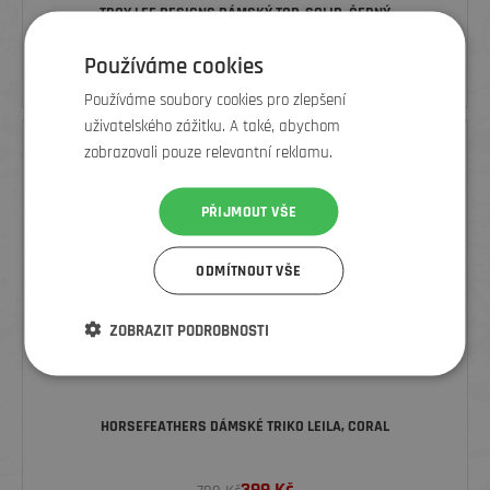
TROY LEE DESIGNS DÁMSKÝ TOP, SOLID, ČERNÝ
Používáme cookies
679
Kč
1 520 Kč
Používáme soubory cookies pro zlepšení
uživatelského zážitku. A také, abychom
zobrazovali pouze relevantní reklamu.
SLEVA
PŘIJMOUT VŠE
ODMÍTNOUT VŠE
ZOBRAZIT PODROBNOSTI
HORSEFEATHERS DÁMSKÉ TRIKO LEILA, CORAL
399
Kč