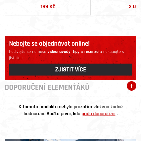
199 Kč
2 00
Nebojte se objednávat online!
Podívejte se na naše
videonávody
,
tipy
a
recenze
a nakupujte s
jistotou.
ZJISTIT VÍCE
DOPORUČENÍ ELEMENŤÁKŮ
K tomuto produktu nebylo prozatím vloženo žádné
hodnocení. Buďte první, kdo
přidá doporučení
.