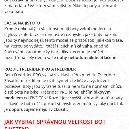
z materiálu EVA, který vám zajistí měkké dopady a ochrání
vašu patu.
SÁZKA NA JISTOTU
Kromě dokonalých vlastností mají boty velmi moderní a
stylový vzhled. Už se nemusíte rozmýšlet, jaké boty na kolo
jsou ty nejvhodnější, tento model se přizpůsobí jakékoli trase,
na kterou se vydáte. Potěší i jejich
nízká váha
, snadné
šněrování a anatomický tvar, díky kterému je můžete
nosit třeba celý den a
vaš
e nohy nebudou nikde otlačené
.
ROZDÍL FREERIDER PRO A FREERIDER
Bota Freerider PRO vychází z klasického modelu Freerider.
Zásadním rozdílem je užití syntetické kůže a vyztužení
podešve. Boty jsou výrazně tužší a není to na normální chůzi,
čistě bota na bike. Freerider PRO je
nejlehčím bikovým
modelem
od FIVE TEN! Rozdíl je ve vyšší ochraně prstů a paty,
celkově je bota užší, pokud si myslíte, že máte vysoký nárt, tak
je
doporučujeme nejdřív zkusit
..
JAK VYBRAT SPRÁVNOU VELIKOST BOT