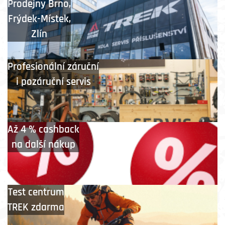
Prodejny
Brno
,
Frýdek-Místek
,
Zlín
Profesionální záruční
i pozáruční servis
Až 4 % cashback
na další nákup
Test centrum
TREK zdarma