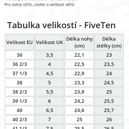
Pro volný střih, zvolte o velikost větší.
Tabulka velikostí - FiveTen
Délka nohy
Délka
Velikost EU
Velikost UK
(cm)
stélky (cm)
36
3,5
22,1
23
36 2/3
4
22,5
23,5
37 1/3
4,5
22,9
24
38
5
23,3
24,5
38 2/3
5,5
23,8
25
39 1/3
6
24,2
25,5
40
6,5
24,6
25,7
40 2/3
7
25
26
41 1/3
7,5
25,5
26,5