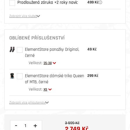
Prodloužená záruka +2 roky navíc
499 Kč
Zobrazit více služeb
OBLÍBENÉ PŘÍSLUŠENSTVÍ
ElementStore ponožky Original,
49 Kč
černé
Velikost:
35-38
ElementStore dámské triko Queen
299 Kč
of MTB, černé
Velikost:
XS
Zobrazit více příslušenství
3 599 Kč
-
+
2 749 Kč