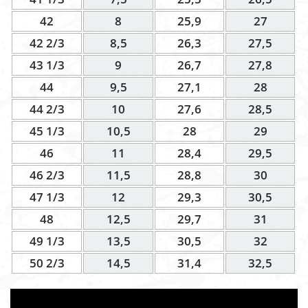
42
8
25,9
27
42 2/3
8,5
26,3
27,5
43 1/3
9
26,7
27,8
44
9,5
27,1
28
44 2/3
10
27,6
28,5
45 1/3
10,5
28
29
46
11
28,4
29,5
46 2/3
11,5
28,8
30
47 1/3
12
29,3
30,5
48
12,5
29,7
31
49 1/3
13,5
30,5
32
50 2/3
14,5
31,4
32,5