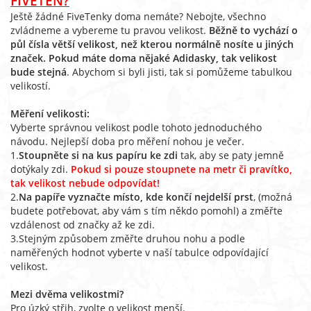
FIVETEN?
Ještě žádné FiveTenky doma nemáte? Nebojte, všechno
zvládneme a vybereme tu pravou velikost.
Běžně to vychází o
půl čísla větší velikost, než kterou normálně nosíte u jiných
značek. Pokud máte doma nějaké Adidasky, tak velikost
bude stejná
. Abychom si byli jisti, tak si pomůžeme tabulkou
velikostí.
Měření velikosti:
Vyberte správnou velikost podle tohoto jednoduchého
návodu. Nejlepší doba pro měření nohou je večer.
1.
Stoupněte si na kus papíru ke zdi
tak, aby se paty jemně
dotýkaly zdi.
Pokud si pouze stoupnete na metr či pravítko,
tak velikost nebude odpovídat!
2.
Na papíře vyznačte místo, kde končí nejdelší prst
, (možná
budete potřebovat, aby vám s tím někdo pomohl) a změřte
vzdálenost od značky až ke zdi.
3.Stejným způsobem změřte druhou nohu a podle
naměřených hodnot vyberte v naší tabulce odpovídající
velikost.
Mezi dvěma velikostmi?
Pro úzký střih, zvolte o velikost menší.