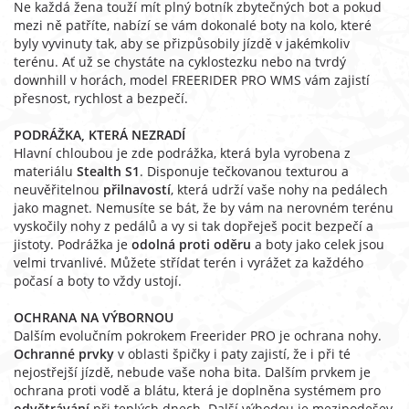
Ne každá žena touží mít plný botník zbytečných bot a pokud
mezi ně patříte, nabízí se vám dokonalé boty na kolo, které
byly vyvinuty tak, aby se přizpůsobily jízdě v jakémkoliv
terénu. Ať už se chystáte na cyklostezku nebo na tvrdý
downhill v horách, model FREERIDER PRO WMS vám zajistí
přesnost, rychlost a bezpečí.
PODRÁŽKA, KTERÁ NEZRADÍ
Hlavní chloubou je zde podrážka, která byla vyrobena z
materiálu
Stealth S1
. Disponuje tečkovanou texturou a
neuvěřitelnou
přilnavostí
, která udrží vaše nohy na pedálech
jako magnet. Nemusíte se bát, že by vám na nerovném terénu
vyskočily nohy z pedálů a vy si tak dopřeješ pocit bezpečí a
jistoty. Podrážka je
odolná proti oděru
a boty jako celek jsou
velmi trvanlivé. Můžete střídat terén i vyrážet za každého
počasí a boty to vždy ustojí.
OCHRANA NA VÝBORNOU
Dalším evolučním pokrokem Freerider PRO je ochrana nohy.
Ochranné prvky
v oblasti špičky i paty zajistí, že i při té
nejostřejší jízdě, nebude vaše noha bita. Dalším prvkem je
ochrana proti vodě a blátu, která je doplněna systémem pro
odvětrávání
při teplých dnech. Další výhodou je mezipodešev