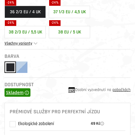
-24%
-24%
36 2/3 EU / 4 UK
37 1/3 EU / 4,5 UK
-24%
-24%
38 2/3 EU / 5,5 UK
38 EU / 5 UK
Všechny varianty
BARVA
DOSTUPNOST
Osobní vyzvednutí na
pobočkách
Skladem
PRÉMIOVÉ SLUŽBY PRO PERFEKTNÍ JÍZDU
Ekologické zabalení
49 Kč