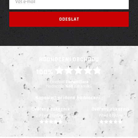
HODNOCENÍ OBCHODU
100%
Obchod
ElementStore
hodnotilo
zákazníků
1669
Naposled přidané hodnocení::
Ověřený zákazník
Ověřený zákazník
Před 3 týdny
Před 4 týdny