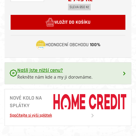
SLEVA 850 Kč
VLOŽIT DO KOŠÍKU
HODNOCENÍ OBCHODU
100%
Našli jste nižší cenu?
Řekněte nám kde a my ji dorovnáme.
NOVÉ KOLO NA
SPLÁTKY
Spočítejte si výši splátek