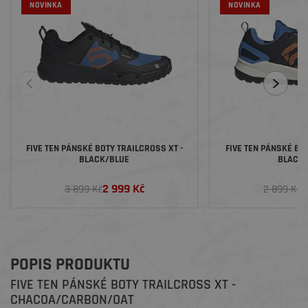
NOVINKA
NOVINKA
FIVE TEN PÁNSKÉ BOTY TRAILCROSS XT -
FIVE TEN PÁNSKÉ BOT
BLACK/BLUE
BLACK
2 999 Kč
2
3 899 Kč
2 899 Kč
POPIS PRODUKTU
FIVE TEN PÁNSKÉ BOTY TRAILCROSS XT -
CHACOA/CARBON/OAT