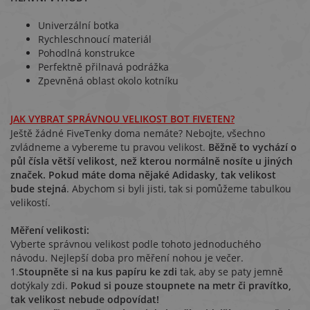
Univerzální botka
Rychleschnoucí materiál
Pohodlná konstrukce
Perfektně přilnavá podrážka
Zpevněná oblast okolo kotníku
JAK VYBRAT SPRÁVNOU VELIKOST BOT FIVETEN?
Ještě žádné FiveTenky doma nemáte? Nebojte, všechno
zvládneme a vybereme tu pravou velikost.
Běžně to vychází o
půl čísla větší velikost, než kterou normálně nosíte u jiných
značek. Pokud máte doma nějaké Adidasky, tak velikost
bude stejná
. Abychom si byli jisti, tak si pomůžeme tabulkou
velikostí.
Měření velikosti:
Vyberte správnou velikost podle tohoto jednoduchého
návodu. Nejlepší doba pro měření nohou je večer.
1.
Stoupněte si na kus papíru ke zdi
tak, aby se paty jemně
dotýkaly zdi.
Pokud si pouze stoupnete na metr či pravítko,
tak velikost nebude odpovídat!