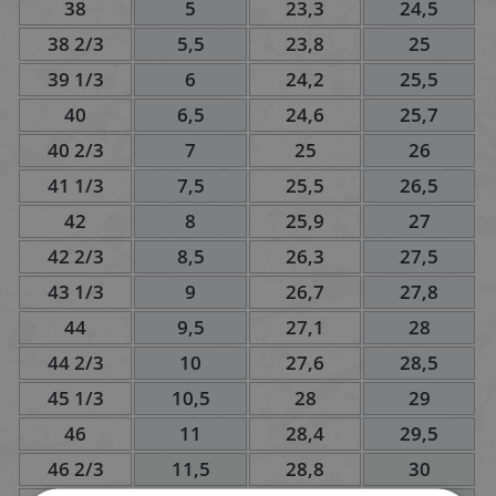
38
5
23,3
24,5
38 2/3
5,5
23,8
25
39 1/3
6
24,2
25,5
40
6,5
24,6
25,7
40 2/3
7
25
26
41 1/3
7,5
25,5
26,5
42
8
25,9
27
42 2/3
8,5
26,3
27,5
43 1/3
9
26,7
27,8
44
9,5
27,1
28
44 2/3
10
27,6
28,5
45 1/3
10,5
28
29
46
11
28,4
29,5
46 2/3
11,5
28,8
30