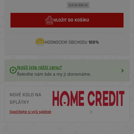
SLEVA 900 Kč
VLOŽIT DO KOŠÍKU
HODNOCENÍ OBCHODU
100%
Našli jste nižší cenu?
Řekněte nám kde a my ji dorovnáme.
NOVÉ KOLO NA
SPLÁTKY
Spočítejte si výši splátek