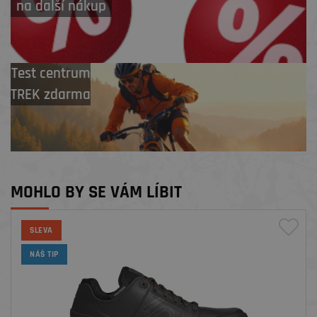
na další nákup
Test centrum
TREK zdarma
MOHLO BY SE VÁM LÍBIT
SLEVA
NÁŠ TIP