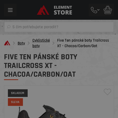
Toggle
navigation
Cyklistické
Five Ten pánské boty Trailcross
Boty
boty
XT - Chacoa/Carbon/Oat
FIVE TEN PÁNSKÉ BOTY
TRAILCROSS XT -
CHACOA/CARBON/OAT
SKLADEM
SLEVA