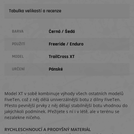
Tabulka velikostí a recenze
Černá / Šedá
BARVA
Freeride / Enduro
POUŽITÍ
TrailCross XT
MODEL
Pánské
URČENÍ
Model XT v sobě kombinuje výhody všech ostatních modelů
FiveTen, což z něj dělá univerzálnější botu z dílny FiveTen.
Přesto pevnější prvky z něj dělají stabilnější botu vhodnou do
jakýchkoli podmínek. Přežijete s ní i v létě, ale v terénu se
nezalekne ničeho.
RYCHLESCHNOUCÍ A PRODYŠNÝ MATERIÁL