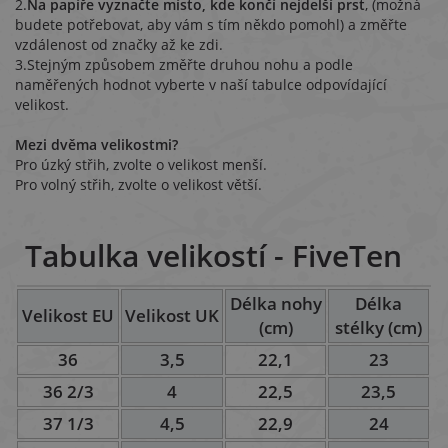
2.
Na papíře vyznačte místo, kde končí nejdelší prst
, (možná
budete potřebovat, aby vám s tím někdo pomohl) a změřte
vzdálenost od značky až ke zdi.
3.Stejným způsobem změřte druhou nohu a podle
naměřených hodnot vyberte v naší tabulce odpovídající
velikost.
Mezi dvěma velikostmi?
Pro úzký střih, zvolte o velikost menší.
Pro volný střih, zvolte o velikost větší.
Tabulka velikostí - FiveTen
Délka nohy
Délka
Velikost EU
Velikost UK
(cm)
stélky (cm)
36
3,5
22,1
23
36 2/3
4
22,5
23,5
37 1/3
4,5
22,9
24