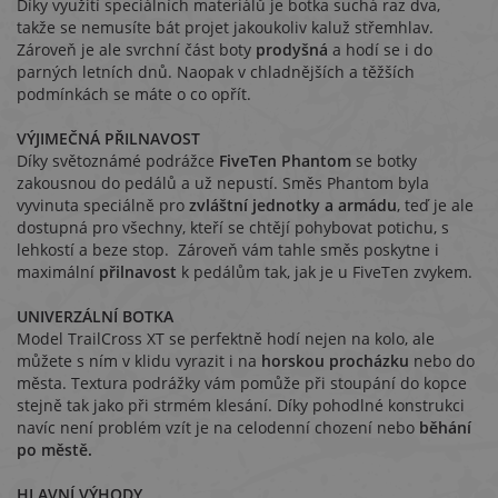
Díky využití speciálních materiálů je botka suchá raz dva,
takže se nemusíte bát projet jakoukoliv kaluž střemhlav.
Zároveň je ale svrchní část boty
prodyšná
a hodí se i do
parných letních dnů. Naopak v chladnějších a těžších
podmínkách se máte o co opřít.
VÝJIMEČNÁ PŘILNAVOST
Díky světoznámé podrážce
FiveTen Phantom
se botky
zakousnou do pedálů a už nepustí. Směs Phantom byla
vyvinuta speciálně pro
zvláštní jednotky a armádu
, teď je ale
dostupná pro všechny, kteří se chtějí pohybovat potichu, s
lehkostí a beze stop. Zároveň vám tahle směs poskytne i
maximální
přilnavost
k pedálům tak, jak je u FiveTen zvykem.
UNIVERZÁLNÍ BOTKA
Model TrailCross XT se perfektně hodí nejen na kolo, ale
můžete s ním v klidu vyrazit i na
horskou procházku
nebo do
města. Textura podrážky vám pomůže při stoupání do kopce
stejně tak jako při strmém klesání. Díky pohodlné konstrukci
navíc není problém vzít je na celodenní chození nebo
běhání
po městě.
HLAVNÍ VÝHODY