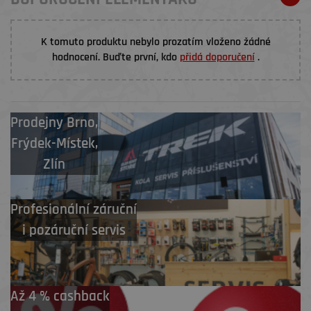
K tomuto produktu nebylo prozatím vloženo žádné
hodnocení. Buďte první, kdo
přidá doporučení
.
Prodejny
Brno
,
Frýdek-Místek
,
Zlín
Profesionální záruční
i pozáruční servis
Až 4 % cashback