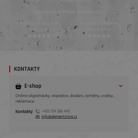
hodnotilo
zákazníků
1669
Naposled přidané hodnocení::
Ověřený zákazník
Ověřený zákazník
Před 3 týdny
Před 3 týdny
KONTAKTY
E-shop
Online objednávky, expedice, dodání, výměny, vratky,
reklamace
Kontakty
+420 724 366 440
info@elementstore.cz