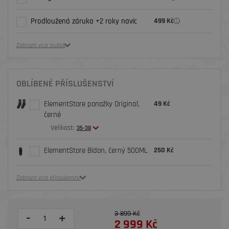
Prodloužená záruka +2 roky navíc
499 Kč
Zobrazit více služeb
OBLÍBENÉ PŘÍSLUŠENSTVÍ
ElementStore ponožky Original,
49 Kč
černé
Velikost:
35-38
ElementStore Bidon, černý 500ML
250 Kč
Zobrazit více příslušenství
3 899 Kč
-
+
2 999 Kč