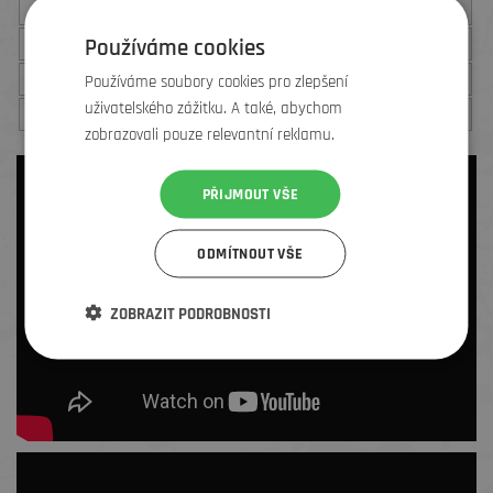
47 1/3
12
29,3
30,5
48
12,5
29,7
31
Používáme cookies
49 1/3
13,5
30,5
32
Používáme soubory cookies pro zlepšení
uživatelského zážitku. A také, abychom
50 2/3
14,5
31,4
32,5
zobrazovali pouze relevantní reklamu.
PŘIJMOUT VŠE
ODMÍTNOUT VŠE
ZOBRAZIT PODROBNOSTI