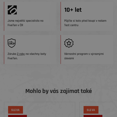
Jsme největší specialista na
Půjčte si kolo před koupí v našem
FiveTen v ČR
Test centru
Záruka
2 roky
na všechny boty
Věrnostní program s výraznými
FiveTen.
slevami
Mohlo by vás zajímat také
SLEVA
SLEVA