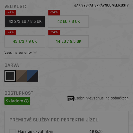
VELIKOST:
JAK VYBRAT SPRÁVNOU VELIKOST?
-24%
-24%
42 2/3 EU / 8,5 UK
42 EU / 8 UK
-24%
-24%
43 1/3 / 9 UK
44 EU / 9,5 UK
Všechny varianty
BARVA
DOSTUPNOST
Osobní vyzvednutí na
pobočkách
Skladem
PRÉMIOVÉ SLUŽBY PRO PERFEKTNÍ JÍZDU
Ekologické zabalení
49 Kč